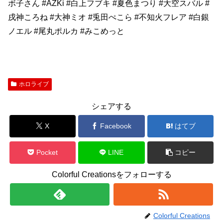
ボ子さん #AZKi #白上フブキ #夏色まつり #大空スバル #
戌神ころね #大神ミオ #兎田ぺこら #不知火フレア #白銀
ノエル #尾丸ポルカ #みこめっと
ホロライブ
シェアする
X
Facebook
はてブ
Pocket
LINE
コピー
Colorful Creationsをフォローする
Colorful Creations