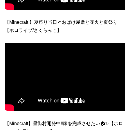
【Minecraft 】夏祭り当日🎆おばけ屋敷と花火と夏祭り
【ホロライブ/さくらみこ】
【Minecraft】星街村開発中‼家を完成させたい🏠✨【ホロ