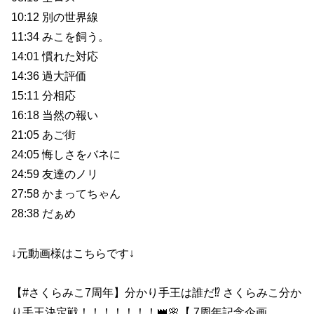
10:12 別の世界線
11:34 みこを飼う。
14:01 慣れた対応
14:36 過大評価
15:11 分相応
16:18 当然の報い
21:05 あご街
24:05 悔しさをバネに
24:59 友達のノリ
27:58 かまってちゃん
28:38 だぁめ
↓元動画様はこちらです↓
【#さくらみこ7周年】分かり手王は誰だ⁉ さくらみこ分か
り手王決定戦！！！！！！！👑🌸【 7周年記念企画