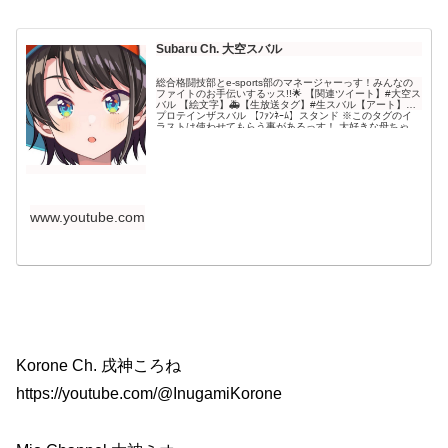
Subaru Ch. 大空スバル
総合格闘技部とe-sports部のマネージャーっす！みんなの
ファイトのお手伝いするッス!!🌟 【関連ツイート】#大空ス
バル 【絵文字】🚑【生放送タグ】#生スバル【アート】#
プロテインザスバル 【ﾌｧﾝﾈｰﾑ】スタンド ※このタグのイ
ラストは使わせてもらう事があるっす！ 大好きな母ちゃ
ん!→@ui_shig
www.youtube.com
Korone Ch. 戌神ころね
https://youtube.com/@InugamiKorone