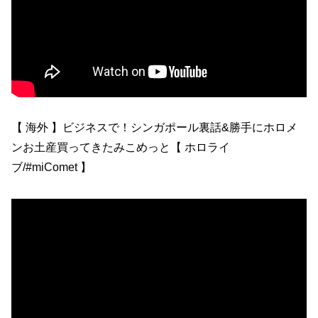
【 海外 】ビジネスで！シンガポール裏話&勝手にホロメ
ンお土産買ってきたみこめっと【 ホロライ
ブ/#miComet 】