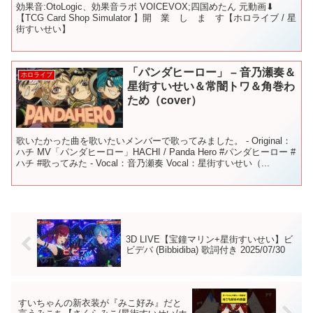
効果音:OtoLogic、効果音ラボ VOICEVOX;四国めたん 元動画⬇︎
【TCG Card Shop Simulator 】開 業 し ま す【ホロライブ / 星
街すいせい】
「パンダヒーロー」 – 音乃瀬奏＆
ホロライブ
星街すいせい＆常闇トワ＆角巻わ
ため（cover）
歌いたかった曲を歌いたいメンバーで歌ってみました。 - Original：
ハチ MV「パンダヒーロー」HACHI / Panda Hero #パンダヒーロー #
ハチ #歌ってみた - Vocal：音乃瀬奏 Vocal：星街すいせい（...
3D LIVE【宝鐘マリン+星街すいせい】ビ
ビデバ (Bibbidiba) 歌詞付き 2025/07/30
すいちゃんの新衣装が『みこ好み』だと