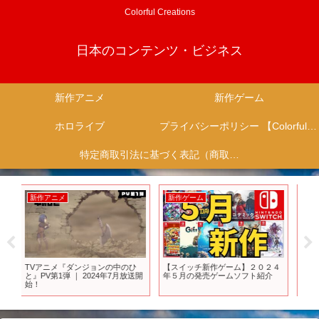
Colorful Creations
日本のコンテンツ・ビジネス
新作アニメ
新作ゲーム
ホロライブ
プライバシーポリシー 【Colorful Creation】
特定商取引法に基づく表記（商取引に関する開示）
新作ゲーム
新作アニメ
新
ひ
【スイッチ新作ゲーム】２０２４
TVアニメ「甘神さんちの縁結び」
『
送開
年５月の発売ゲームソフト紹介
ティザーPV ｜ 2024年放送！
プ