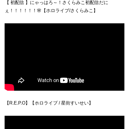
【 初配信 】にゃっはろ～！さくらみこ初配信だに
ぇ！！！！！！🌸【ホロライブ/さくらみこ】
【R.E.P.O】【ホロライブ / 星街すいせい】