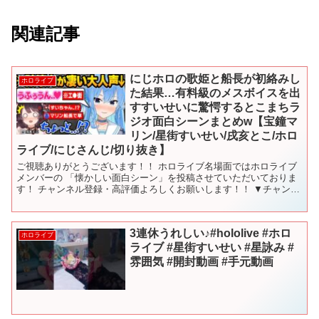
関連記事
にじホロの歌姫と船長が初絡みし
ホロライブ
た結果…有料級のメスボイスを出
すすいせいに驚愕するとこまちラ
ジオ面白シーンまとめw【宝鐘マ
リン/星街すいせい/戌亥とこ/ホロ
ライブ/にじさんじ/切り抜き】
ご視聴ありがとうございます！！ ホロライブ名場面ではホロライブ
メンバーの 「懐かしい面白シーン」を投稿させていただいておりま
す！ チャンネル登録・高評価よろしくお願いします！！ ▼チャンネ
ル登録はこちら▼ タイムスタンプ ・0:00：オープ...
3連休うれしい♪#hololive #ホロ
ホロライブ
ライブ #星街すいせい #星詠み #
雰囲気 #開封動画 #手元動画