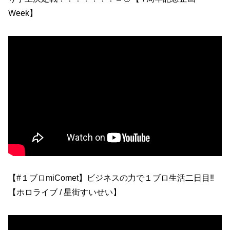
Week】
【#１ブロmiComet】ビジネスの力で１ブロ生活二日目‼
【ホロライブ / 星街すいせい】