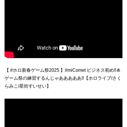
【 #ホロ新春ゲーム祭2025 】#miComet ビジネス初め‼🎍
ゲーム祭の練習するんじゃあああああ‼【ホロライブ/さく
らみこ/星街すいせい】