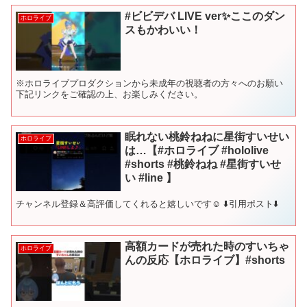
#ビビデバ LIVE ver✨ここのダン
ホロライブ
スもかわいい！
※ホロライブプロダクションから未成年の視聴者の方々へのお願い
下記リンクをご確認の上、お楽しみください。
眠れない桃鈴ねねに星街すいせい
ホロライブ
は…【#ホロライブ #hololive
#shorts #桃鈴ねね #星街すいせ
い #line 】
チャンネル登録＆高評価してくれると嬉しいです☺ ⬇️引用ポスト⬇️
高額カードが売れた時のすいちゃ
ホロライブ
んの反応【ホロライブ】#shorts