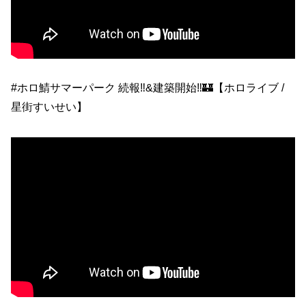
#ホロ鯖サマーパーク 続報‼&建築開始‼🏰【ホロライブ /
星街すいせい】