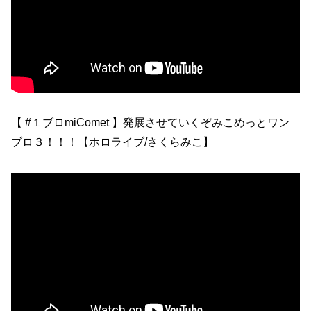
【 #１ブロmiComet 】発展させていくぞみこめっとワン
ブロ３！！！【ホロライブ/さくらみこ】