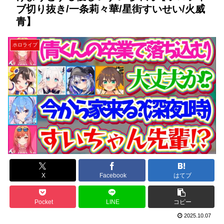
ブ切り抜き/一条莉々華/星街すいせい/火威
青】
ホロライブ
X
Facebook
はてブ
Pocket
LINE
コピー
2025.10.07