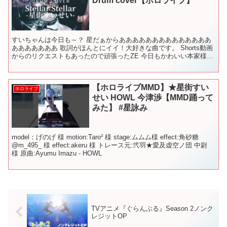
Drum cover【ホロライブ】
すいちゃんは今日も～？ 星だぁからああああああああああああああ
あああああああ 歌詞がほんとにイイ！大好きな曲です。 Shorts動画
からのリクエストもあったので頑張ったZE 今日もかわいい本家様
ドラム歴など経歴、プロフィールはチャンネル概...
【ホロライブMMD】★星街すい
ホロライブ
せい HOWL 今津渉【MMD踊って
みた】 #星詠み
model：げのげ 様 motion:Taro² 様 stage:ムムム様 effect:角砂糖
@m_495_ 様 effect:akeru 様 トレース元:弐羽★愛及虚空ノ団 中尉
様 原曲:Ayumu Imazu - HOWL
TVアニメ『ぐらんぶる』Season 2ノンク
レジットOP