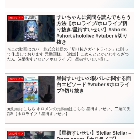
およびライブは、任...
すいちゃんに質問を読んでもらう
ホロライブ
方法【ホロライブ/ホロライブ切
り抜き/星街すいせい/】#shorts
#short #hololive #vtuber #切り
抜き
※この動画はカバー株式会社様の「切り抜きガイドライン」に則っ
て作成しております 元動画様↓ 【雑談】こめんととかいわするざつ
だん【#星街すいせい／ホロライブ】 星街すいせい様↓
@HoshimachiSuisei #ホロライブ #ホロライブ...
星街すいせいの親バレに関する面
ホロライブ
白エピソード #vtuber #ホロライ
ブ#切り抜き
元動画はこちら ホロメンの元動画はこちら 星街すいせい、二週間失
踪⁉【ホロライブ / 星街すいせい】
【星街すいせい】Stellar Stellar –
ホロライブ