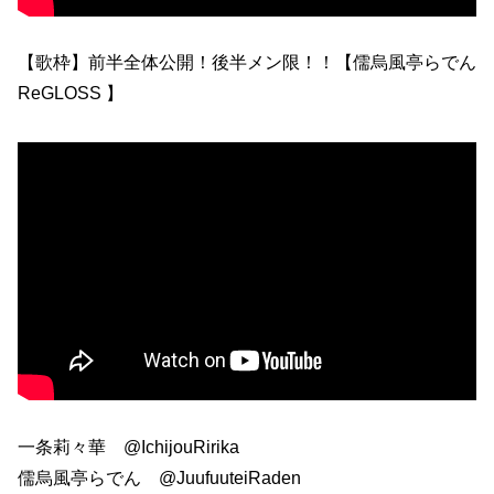
【歌枠】前半全体公開！後半メン限！！【儒烏風亭らでん
ReGLOSS 】
一条莉々華 @IchijouRirika
儒烏風亭らでん @JuufuuteiRaden