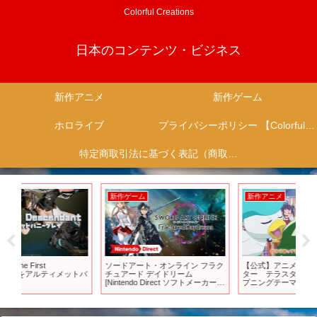
Colorful Creations
日本のコンテンツ・ビジネス
新作アニメ
新作ゲーム
ホロライブ
プライバシーポリシー 【Colorful Creation】
特定商取引法に基づく表記（商取引に関する開示）
新作アニメ
新作ゲーム
新
ラク
【公式】アニメ「ポケットモンス
【PS5/PS4新作ゲーム】9月話題の
【 
ター テラスタルデビュー」オー
ゲーム多すぎ！24本まとめて紹介
VS
カーラ
プニングテーマ「Will」
【おすすめゲームソフト】
決
イ