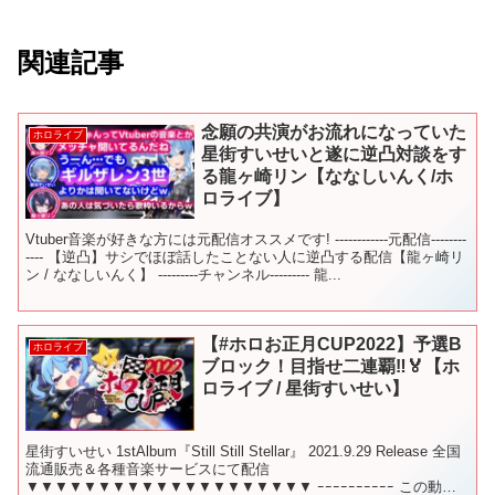
関連記事
念願の共演がお流れになっていた
ホロライブ
星街すいせいと遂に逆凸対談をす
る龍ヶ崎リン【ななしいんく/ホ
ロライブ】
Vtuber音楽が好きな方には元配信オススメです! ------------元配信--------
---- 【逆凸】サシでほぼ話したことない人に逆凸する配信【龍ヶ崎リ
ン / ななしいんく】 ---------チャンネル--------- 龍...
【#ホロお正月CUP2022】予選B
ホロライブ
ブロック！目指せ二連覇‼🏅【ホ
ロライブ / 星街すいせい】
星街すいせい 1stAlbum『Still Still Stellar』 2021.9.29 Release 全国
流通販売＆各種音楽サービスにて配信
▼▼▼▼▼▼▼▼▼▼▼▼▼▼▼▼▼▼▼▼ ｰｰｰｰｰｰｰｰｰｰ この動画