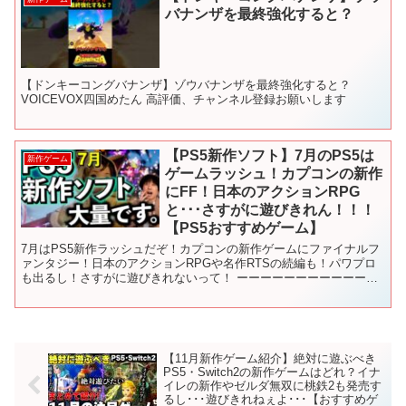
バナンザを最終強化すると？
【ドンキーコングバナンザ】ゾウバナンザを最終強化すると？
VOICEVOX四国めたん 高評価、チャンネル登録お願いします
【PS5新作ソフト】7月のPS5は
新作ゲーム
ゲームラッシュ！カプコンの新作
にFF！日本のアクションRPG
と･･･さすがに遊びきれん！！！
【PS5おすすめゲーム】
7月はPS5新作ラッシュだぞ！カプコンの新作ゲームにファイナルフ
ァンタジー！日本のアクションRPGや名作RTSの続編も！パワプロ
も出るし！さすがに遊びきれないって！ ーーーーーーーーーーーー
ーーーーーーーーーーーーーーーーーーーーー 00:...
【11月新作ゲーム紹介】絶対に遊ぶべき
PS5・Switch2の新作ゲームはどれ？イナ
イレの新作やゼルダ無双に桃鉄2も発売す
るし･･･遊びきれねぇよ･･･【おすすめゲ