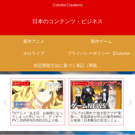
Colorful Creations
日本のコンテンツ・ビジネス
新作アニメ
新作ゲーム
ホロライブ
プライバシーポリシー 【Colorful Creation】
特定商取引法に基づく表記（商取引に関する開示）
新作アニメ
新作ゲーム
新
らな
TVアニメ「ある日、お姫様になっ
ブルプロ1周年で”超大型アプデ”実
【
ゲ
てしまった件について」ティザー
装へ、衣装課金が中心の新作MMO
ジ
PV｜2025年9月28日(日)より地上
が発表！日本舞台の生活シミュレ
ジ
波先行配信・10月1日(水)よりテレ
ーションがリリースへ
注
ビ放送決定！
属