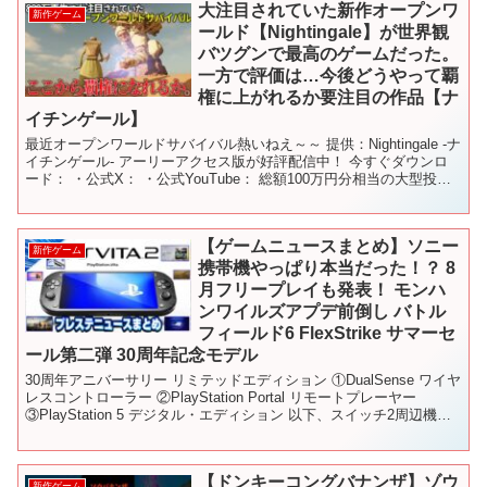
大注目されていた新作オープンワ
新作ゲーム
ールド【Nightingale】が世界観
バツグンで最高のゲームだった。
一方で評価は…今後どうやって覇
権に上がれるか要注目の作品【ナ
イチンゲール】
最近オープンワールドサバイバル熱いねえ～～ 提供：Nightingale -ナ
イチンゲール- アーリーアクセス版が好評配信中！ 今すぐダウンロ
ード： ・公式X： ・公式YouTube： 総額100万円分相当の大型投稿
キャンペーン「ナイチンゲ...
【ゲームニュースまとめ】ソニー
新作ゲーム
携帯機やっぱり本当だった！？ 8
月フリープレイも発表！ モンハ
ンワイルズアプデ前倒し バトル
フィールド6 FlexStrike サマーセ
ール第二弾 30周年記念モデル
30周年アニバーサリー リミテッドエディション ①DualSense ワイヤ
レスコントローラー ②PlayStation Portal リモートプレーヤー
③PlayStation 5 デジタル・エディション 以下、スイッチ2周辺機器
まとめ...
【ドンキーコングバナンザ】ゾウ
新作ゲーム