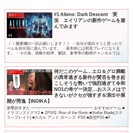
#1 Aliens: Dark Descent 実
新作ゲーム
況 エイリアンの新作ゲームを遊
んでみます
《《 概要欄の一読お願いします 》》 ・自分が面白そうと思ったゲ
ームを自分流に遊んでいます。 ・基本的には初見プレイになりま
す。 ・その為、攻略や効率、解説、参考等の動画チャンネルではあ
りません。 ・過度なネタバレは控えてください。善意によ...
何だこのゲーム…エロ＆グロ満載
新作ゲーム
の異常過ぎる新作が賛否を巻き起
こしそうな勢いで強烈過ぎて令和
NO1の奇ゲー決定…おススメはで
きないがクセが強すぎ＆演出や展
開が秀逸【INDIKA】
衝撃的すぎた ━━━━━━━━━━━━━━━━ おすすめゲーム ■
ドラゴンズドグマ2 ■【PS5】Rise of the Ronin ■Stellar Blade(ステ
ラ―ブレイド) ■スカル アンド ボーンズ -PS5 ■新型PS5 ■P...