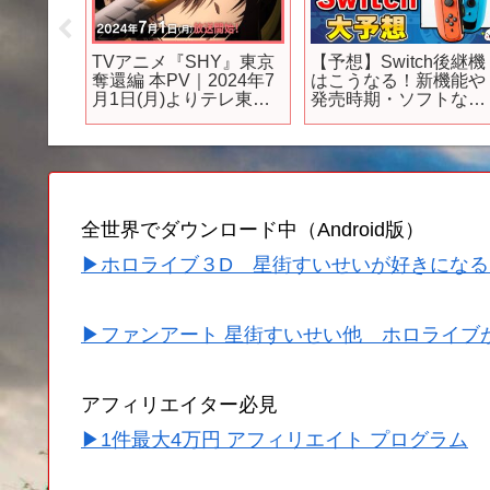
ズTVアニ
TVアニメ『SHY』東京
【予想】Switch後継機
ナーサ
奪還編 本PV｜2024年7
はこうなる！新機能や
24年8
月1日(月)よりテレ東系
発売時期・ソフトなど
開始！
他にて放送開始！
を大予想！
全世界でダウンロード中（Android版）
▶ホロライブ３D 星街すいせいが好きになる
▶ファンアート 星街すいせい他 ホロライブ
アフィリエイター必見
▶1件最大4万円 アフィリエイト プログラム