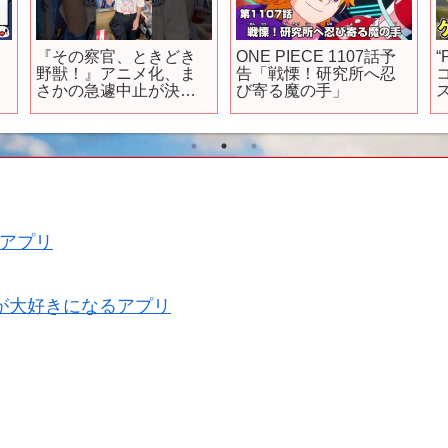
『その察官、ときどき
ONE PIECE 1107話予
野獣！』アニメ化、ま
告「戦慄！研究所へ忍
さかの急遽中止が決定
び寄る魔の手」
です… #アニメ #アニメ
紹介 #アニメレビュー #
新作アニメ #オタク #フ
ィギュア #アニソン
#short #shorts #社長
アプリ
が大好きになるアプリ