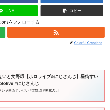
LINE
コピー
reationsをフォローする
Colorful Creations
せいと文野環【ホロライブ&にじさんじ】星街すい
ololive #にじさんじ
い #星街すいせい #文野環 #鬼滅の刃