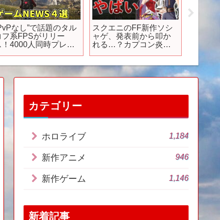
“PvPなし”で話題のタル
スクエニのFF新作ソシ
【8/16
コフ系FPSがリリー
ャゲ、発表前から叩か
Stea
ス！4000人同時プレイ
れる…？カプコン炎上
選！！
のサバイバルMMO、ロ
の理由と今売れてる3本
グイン戦争で話題にな
のゲーム【10月のニュ
ったあのオンラインア
ース】
クションが…新生！？
カテゴリー
1,184
ホロライブ
946
新作アニメ
1,146
新作ゲーム
新着記事