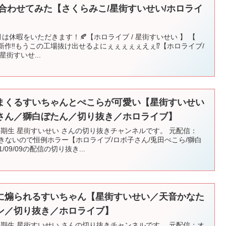
ムを合わせてみた【さくらみこ/星街すいせい/ホロライ
は休暇をいただきます！🍂【ホロライブ / 星街すいせい 】 【
 】ついに最新作‼もうこの工場抜け出せるよにぇぇぇぇぇえぇ⁉【ホロライブ/
街すいせ...
まくるすいちゃんとぺこらが可愛い【星街すいせい
さん／獅白ぼたん／切り抜き／ホロライブ】
期生 星街すいせい さんの切り抜きチャンネルです。 元配信：
きないので恒例ホラー【ホロライブ/ロボ子さん/兎田ぺこら/獅白
/09/09の配信の切り抜き...
に煽られるすいちゃん【星街すいせい／天音かなた
ン／切り抜き／ホロライブ】
期生 星街すいせい さんの切り抜きチャンネルです。 元配信：オ