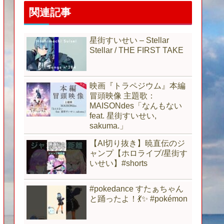
関連記事
星街すいせい – Stellar
Stellar / THE FIRST TAKE
映画『トラペジウム』本編
冒頭映像 主題歌：
MAISONdes「なんもない
feat. 星街すいせい,
sakuma.」
【AI切り抜き】暁直伝のジ
ャンプ【ホロライブ/星街す
いせい】#shorts
#pokedance すたぁちゃん
と踊ったよ！💃✨ #pokémon