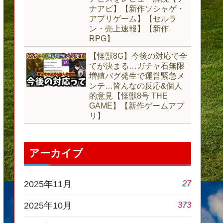
ナアビ】【新作ソシャゲ・
アプリゲーム】【セルラ
ン・売上速報】【新作
RPG】
【怪獣8G】今後の対応で全
てが決まる…ガチャ石無限
増殖バグ発生で運営緊急メ
ンテ…皆んなの反応&個人
的意見【怪獣8号 THE
GAME】【新作ゲームアプ
リ】
アーカイブ
27
2025年11月
373
2025年10月