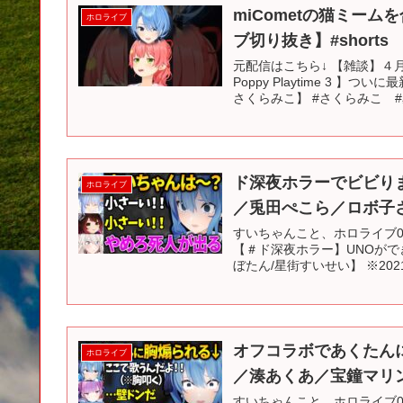
miCometの猫ミー
ホロライブ
ブ切り抜き】#shorts
元配信はこちら↓ 【雑談】４月
Poppy Playtime 3
さくらみこ】 #さくらみこ #星
ド深夜ホラーでビビり
ホロライブ
／兎田ぺこら／ロボ子
すいちゃんこと、ホロライブ0
【＃ド深夜ホラー】UNOがで
ぼたん/星街すいせい】 ※2021
オフコラボであくたん
ホロライブ
／湊あくあ／宝鐘マリ
すいちゃんこと、ホロライブ0