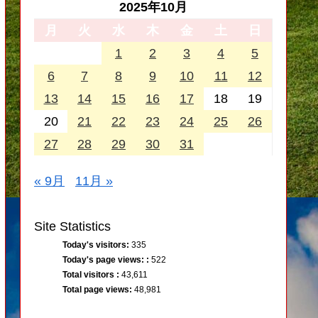
2025年10月
月
火
水
木
金
土
日
1
2
3
4
5
6
7
8
9
10
11
12
13
14
15
16
17
18
19
20
21
22
23
24
25
26
27
28
29
30
31
« 9月
11月 »
Site Statistics
Today's visitors:
335
Today's page views: :
522
Total visitors :
43,611
Total page views:
48,981