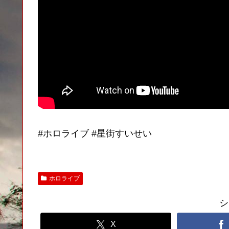
#ホロライブ #星街すいせい
ホロライブ
シ
X