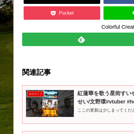
Pocket
Colorful C
関連記事
紅蓮華を歌う星街すい
ホロライブ
せい/文野環#vtuber #h
ここの更新は少しまってくださ