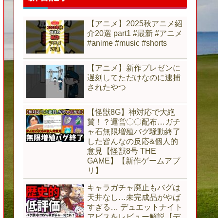
【アニメ】2025秋アニメ紹
介20選 part1 #最新 #アニメ
#anime #music #shorts
【アニメ】新作プレゼンに
遅刻してただけなのに逮捕
されたやつ
【怪獣8G】神対応で大絶
賛！？運営〇〇配布…ガチ
ャ石無限増殖バグ騒動終了
した皆んなの反応&個人的
意見【怪獣8号 THE
GAME】【新作ゲームアプ
リ】
キャラガチャ廃止もバグは
天井なし…未完成品がやば
すぎる… デュエットナイト
アビスをレビュー解説【デ