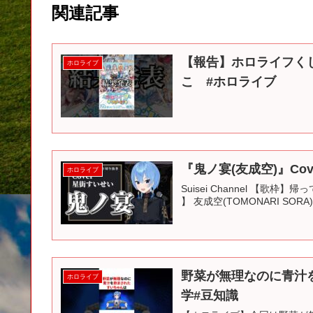
関連記事
【報告】ホロライフくじ
ホロライブ
こ #ホロライブ
『鬼ノ宴(友成空)』Co
ホロライブ
Suisei Channel 【歌
】 友成空(TOMONARI SORA) - 
野菜が無理なのに青汁を
ホロライブ
学#豆知識