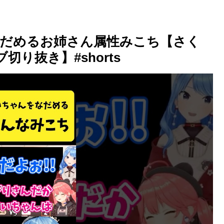
だめるお姉さん属性みこち【さく
り抜き】#shorts