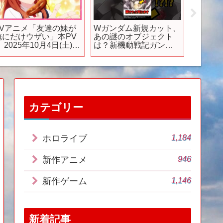
TVアニメ「友達の妹が
Wガンダム新規カット、
#野菜 
俺にだけウザい」本PV
あの謎のオブジェクト
い…！ 
 2025年10月4日(土)放
は？新機動戦記ガンダ
姓貴族 
送開始☆
ムW考察 フローズンテ
【原作】
ィアドロップ考察 #ガ
作】Pie i
ンダム #ガンダムw
#Shorts
カテゴリー
1,184
ホロライブ
946
新作アニメ
1,146
新作ゲーム
新着記事