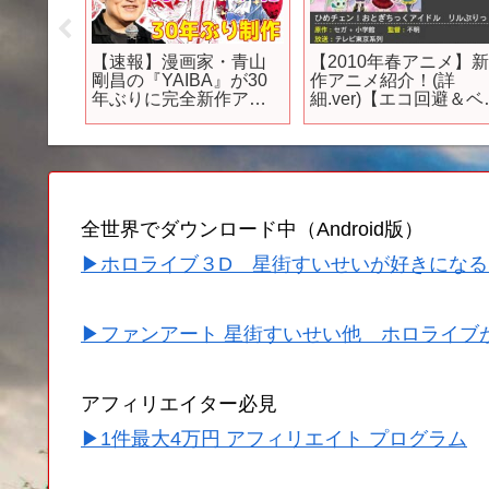
リ『戦
【速報】漫画家・青山
【2010年春アニメ】
ーム！』プ
剛昌の『YAIBA』が30
作アニメ紹介！(詳
デオ
年ぶりに完全新作アニ
細.ver)【エコ回避＆ベ
メ化される。
タ版】Part4
全世界でダウンロード中（Android版）
▶ホロライブ３D 星街すいせいが好きになる
▶ファンアート 星街すいせい他 ホロライブ
アフィリエイター必見
▶1件最大4万円 アフィリエイト プログラム