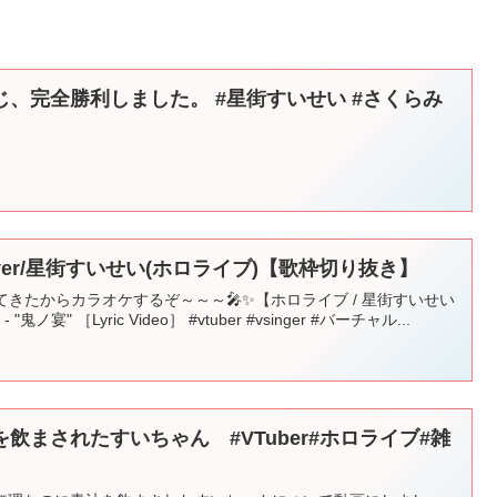
、完全勝利しました。 #星街すいせい #さくらみ
ver/星街すいせい(ホロライブ)【歌枠切り抜き】
枠】帰ってきたからカラオケするぞ～～～🎤✨【ホロライブ / 星街すいせい
"鬼ノ宴" ［Lyric Video］ #vtuber #vsinger #バーチャル...
飲まされたすいちゃん #VTuber#ホロライブ#雑