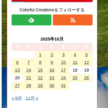
Colorful Creationsをフォローする
2025年10月
月
火
水
木
金
土
日
1
2
3
4
5
6
7
8
9
10
11
12
13
14
15
16
17
18
19
20
21
22
23
24
25
26
27
28
29
30
31
« 9月
11月 »