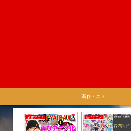
新作アニメ
新作アニメ
新作アニメ