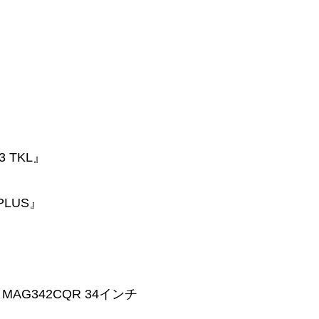
3 TKL』
 PLUS』
MAG342CQR 34インチ