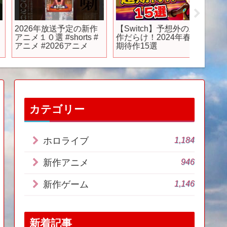
2026年放送予定の新作
【Switch】予想外の新
【新作
ニメ１０選 #shorts #
作だらけ！2024年春の
介】神
アニメ #2026アニメ
期待作15選
国産ア
ァ！の
カテゴリー
1,184
ホロライブ
946
新作アニメ
1,146
新作ゲーム
新着記事