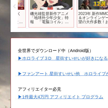
「旅のゆく
磯光雄監督新作アニメ
2023年 新作MMORPG
辛料」
「地球外少年少女」特
＆オンラインゲーム 
O／狼と香
報 「電脳コイル」の
望の大作多数！おすす
アニメMV
映像も
め12選＋
10【PC/PS5/PS4/スマ
ホ】
全世界でダウンロード中（Android版）
▶ホロライブ３D 星街すいせいが好きになる
▶ファンアート 星街すいせい他 ホロライブ
アフィリエイター必見
▶1件最大4万円 アフィリエイト プログラム