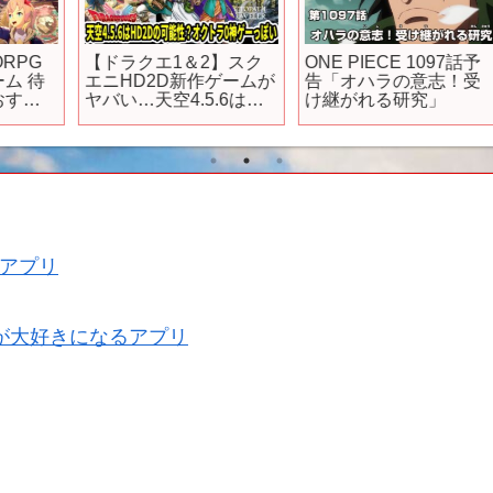
【ドラクエ1＆2】スク
ONE PIECE 1097話予
待
エニHD2D新作ゲームが
告「オハラの意志！受
ア
ヤバい…天空4.5.6は
け継がれる研究」
HD2Dの可能性？オクト
ラ0神ゲーっぽい！
【Switch2】
アプリ
が大好きになるアプリ