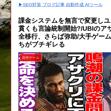
▶SEO対策 ブログ記事 自動作成 AIツール
課金システムを無言で変更しユ
貫くも言論統制開始?/UBIの
全移行、さらば弥助/大手ゲー
ちがブチギレる
新作ゲーム