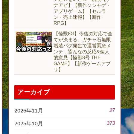
ナアビ】【新作ソシャゲ・
アプリゲーム】【セルラ
ン・売上速報】【新作
RPG】
【怪獣8G】今後の対応で全
てが決まる…ガチャ石無限
増殖バグ発生で運営緊急メ
ンテ…皆んなの反応&個人
的意見【怪獣8号 THE
GAME】【新作ゲームアプ
リ】
アーカイブ
27
2025年11月
373
2025年10月