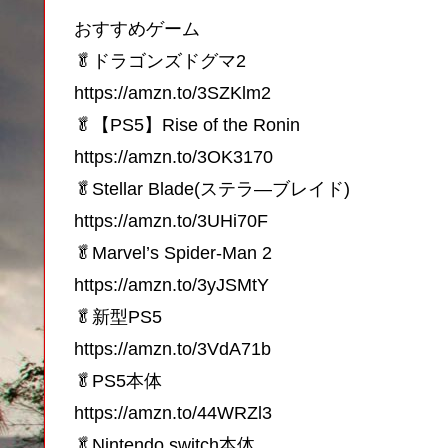
おすすめゲーム
🥬ドラゴンズドグマ2
https://amzn.to/3SZKlm2
🥬【PS5】Rise of the Ronin
https://amzn.to/3OK3170
🥬Stellar Blade(ステラ―ブレイド)
https://amzn.to/3UHi70F
🥬Marvel’s Spider-Man 2
https://amzn.to/3yJSMtY
🥬新型PS5
https://amzn.to/3VdA71b
🥬PS5本体
https://amzn.to/44WRZl3
🥬Nintendo switch本体