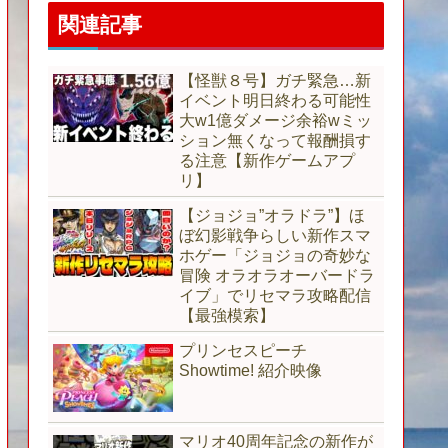
関連記事
【怪獣８号】ガチ緊急…新
イベント明日終わる可能性
大w1億ダメージ余裕wミッ
ション無くなって報酬損す
る注意【新作ゲームアプ
リ】
【ジョジョ”オラドラ”】ほ
ぼ幻影戦争らしい新作スマ
ホゲー「ジョジョの奇妙な
冒険 オラオラオーバードラ
イブ」でリセマラ攻略配信
【最強模索】
プリンセスピーチ
Showtime! 紹介映像
マリオ40周年記念の新作が