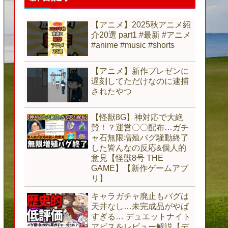
【アニメ】2025秋アニメ紹
介20選 part1 #最新 #アニメ
#anime #music #shorts
【アニメ】新作プレゼンに
遅刻してただけなのに逮捕
されたやつ
【怪獣8G】神対応で大絶
賛！？運営〇〇配布…ガチ
ャ石無限増殖バグ騒動終了
した皆んなの反応&個人的
意見【怪獣8号 THE
GAME】【新作ゲームアプ
リ】
キャラガチャ廃止もバグは
天井なし…未完成品がやば
すぎる… デュエットナイト
アビスをレビュー解説【デ