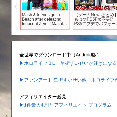
】スクエ
Mash & friends go to
【ゲームNewsまとめ
の
Beach after defeating
もはやPS5Pro不要!?
200万
Innocent Zero || Mashle
PS5アプデでパフォー
作目の発
2nd Season Eps 12
ンス超強化ww PS2本
年？
始動!? PS6と携帯機も
くるか!? GTA RP登場
全世界でダウンロード中（Android版）
▶ホロライブ３D 星街すいせいが好きになる
▶ファンアート 星街すいせい他 ホロライブ
アフィリエイター必見
▶1件最大4万円 アフィリエイト プログラム