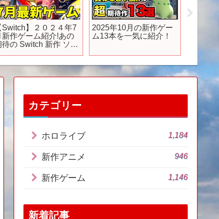
【Switch】２０２４年7
2025年10月の新作ゲー
『新作
月新作ゲーム紹介!あの
ム13本を一気に紹介！
なった
待の Switch 新作 ソフ
特番 ～
トが発売される!?【スイ
よる感
ッチ おすすめソフト】
予告映
カテゴリー
1,184
ホロライブ
946
新作アニメ
1,146
新作ゲーム
新着記事