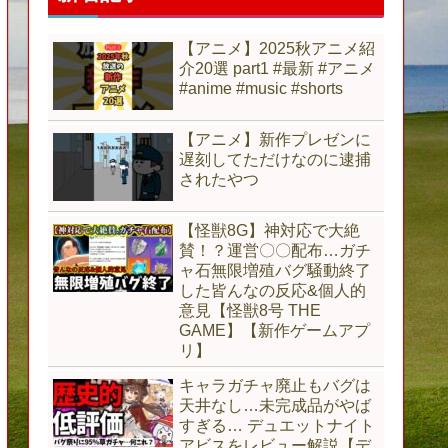
【アニメ】2025秋アニメ紹
介20選 part1 #最新 #アニメ
#anime #music #shorts
【アニメ】新作プレゼンに
遅刻してただけなのに逮捕
されたやつ
【怪獣8G】神対応で大絶
賛！？運営〇〇配布…ガチ
ャ石無限増殖バグ騒動終了
した皆んなの反応&個人的
意見【怪獣8号 THE
GAME】【新作ゲームアプ
リ】
キャラガチャ廃止もバグは
天井なし…未完成品がやば
すぎる… デュエットナイト
アビスをレビュー解説【デ