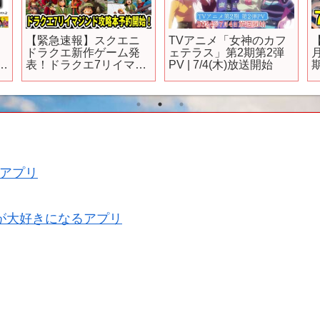
】
【緊急速報】スクエニ
TVアニメ「女神のカフ
ドラクエ新作ゲーム発
ェテラス」第2期第2弾
マ
表！ドラクエ7リイマジ
PV | 7/4(木)放送開始
期
格
ンド攻略本予約開始！
【Switch2/ニンダイ】
！
アプリ
が大好きになるアプリ