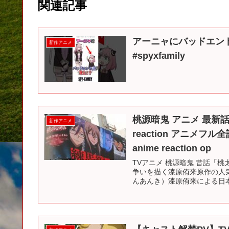
関連記事
アーニャにバッドエンド
新作アニメ
#spyxfamily
桃源暗鬼 アニメ 最新話 
新作アニメ
reaction アニメフ
anime reaction op
TVアニメ 桃源暗鬼 昔話「
争いを描く漆原侑来原作の人気漫
んあんき）漆原侑来による日本