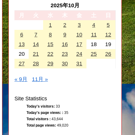
2025年10月
月
火
水
木
金
土
日
1
2
3
4
5
6
7
8
9
10
11
12
13
14
15
16
17
18
19
20
21
22
23
24
25
26
27
28
29
30
31
« 9月
11月 »
Site Statistics
Today's visitors:
33
Today's page views: :
35
Total visitors :
43,644
Total page views:
49,020