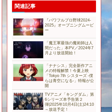
関連記事
『パワフルプロ野球2024-
2025』オープニングムービ
ー
「魔王軍最強の魔術師は人
間だった」本PV／2024年7
月より放送開始！
「ナナシス」完全新作アニ
メの特報解禁！今夏上映
「Tokyo 7th シスターズ -僕
らは青空になる-」特報が公
開
TVアニメ「キングダム」第
6シリーズ本予告第２
弾|2025年10月4日(土)24:10
～放送予定！