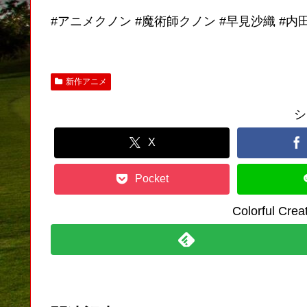
#アニメクノン #魔術師クノン #早見沙織 #内
新作アニメ
シ
X
Pocket
Colorful C