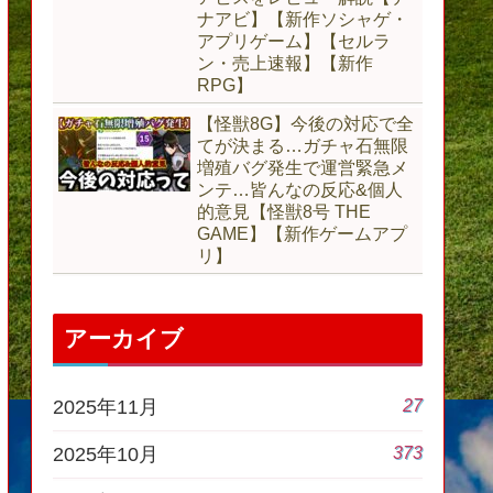
ナアビ】【新作ソシャゲ・
アプリゲーム】【セルラ
ン・売上速報】【新作
RPG】
【怪獣8G】今後の対応で全
てが決まる…ガチャ石無限
増殖バグ発生で運営緊急メ
ンテ…皆んなの反応&個人
的意見【怪獣8号 THE
GAME】【新作ゲームアプ
リ】
アーカイブ
27
2025年11月
373
2025年10月