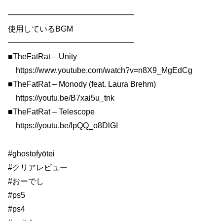
━━━━━━━━━━━━━━━━
使用しているBGM
━━━━━━━━━━━━━━━━
■TheFatRat – Unity
https://www.youtube.com/watch?v=n8X9_MgEdCg
■TheFatRat – Monody (feat. Laura Brehm)
https://youtu.be/B7xai5u_tnk
■TheFatRat – Telescope
https://youtu.be/lpQQ_o8DlGI
#ghostofyōtei
#クリアレビュー
#おーでし
#ps5
#ps4