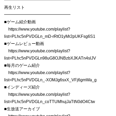
━━━━━━━━━━━━━━━━
再生リスト
━━━━━━━━━━━━━━━━
■ゲーム紹介動画
https://www.youtube.com/playlist?
list=PLhc5nPVDGLn_mD-rRtO1yMr2pUKFsg6S1
■ゲームレビュー動画
https://www.youtube.com/playlist?
list=PLhc5nPVDGLn98uG8OJNBzbXJKATn4slJV
■毎月のゲーム紹介
https://www.youtube.com/playlist?
list=PLhc5nPVDGLn_-XOMJg6sxX_VFj6gmWa_g
■インディーズ紹介
https://www.youtube.com/playlist?
list=PLhc5nPVDGLn_coTTUMhujJaTtN0dO4Ctw
■生放送アーカイブ