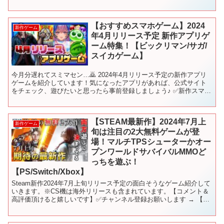
グマ2 🥬【...
【おすすめスマホゲーム】2024
新作ゲーム
年4月リリース予定 新作アプリゲ
ーム特集！【ビックリマン/サガ/
スイカゲーム】
今月分遅れてスミマセン…🙇 2024年4月リリース予定の新作アプリ
ゲームを紹介しています！気になったアプリがあれば、公式サイト
をチェック、遊びたいと思ったら事前登録しましょう♪ ✅新作スマホ
ゲームの最新情報やリリース日を毎日更新！ 【📅配信...
【STEAM最新作】2024年7月上
新作ゲーム
旬は注目の2大無料ゲームが登
場！マルチTPSシューターかオー
プンワールドサバイバルMMOど
っちを遊ぶ！
【PS/Switch/Xbox】
Steam新作2024年7月上旬リリース予定の面白そうなゲーム紹介して
いきます。※CS機は海外リリースも含まれています。【コメント＆
高評価頂けると嬉しいです】✅チャンネル登録お願いします → 【目
次】 00:00 オープニング 日本語対応 ...