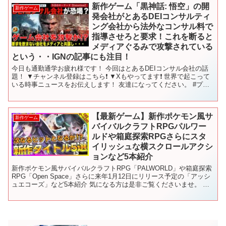
新作ゲーム「黒神話: 悟空」の開
新作ゲーム
発会社がとあるDEIコンサルティ
ング会社から法外なコンサル料で
指導させろと要求！これを断ると
メディアぐるみで攻撃されている
という・・IGNの記事にも注目！
今日も通勤通学お疲れ様です！ 今回はとあるDEIコンサル会社の話
題！ ▼チャンネル登録はこちら❗️ ▼Xもやってます❗️ 世界で起こって
いる時事ニュースをお伝えします！ 友達になってください。 #プク
時事 #世界のニュース
【最新ゲーム】新作ポケモン風サ
新作ゲーム
バイバルクラフトRPGパルワー
ルドや箱庭探索RPGさらにスタ
イリッシュな横スクロールアクシ
ョンなど5本紹介
新作ポケモン風サバイバルクラフトRPG「PALWORLD」や箱庭探索
RPG「Open Space」さらに来年1月12日にリリース予定の「アッシ
ュエコーズ」など5本紹介 気になる方は是非ご覧くださいませ。 チ
ャンネル登録お済出ない方は是非チャ...