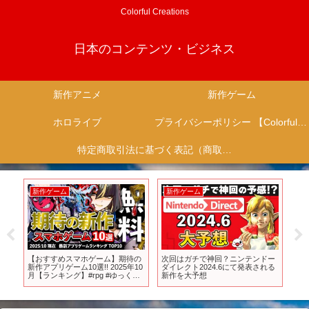
Colorful Creations
日本のコンテンツ・ビジネス
新作アニメ
新作ゲーム
ホロライブ
プライバシーポリシー 【Colorful Creation】
特定商取引法に基づく表記（商取引に関する開示）
新作ゲーム
新作ゲーム
新
と
【おすすめスマホゲーム】期待の
次回はガチで神回？ニンテンドー
【2
0幕
新作アプリゲーム10選!! 2025年10
ダイレクト2024.6にて発表される
期待
月【ランキング】#rpg #ゆっくり
新作を大予想
解説 #無料 #ソシャゲ