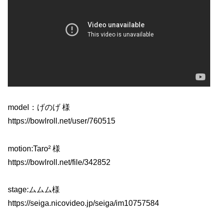
model：げのげ 様
https://bowlroll.net/user/760515
motion:Taro² 様
https://bowlroll.net/file/342852
stage:ムムム様
https://seiga.nicovideo.jp/seiga/im10757584