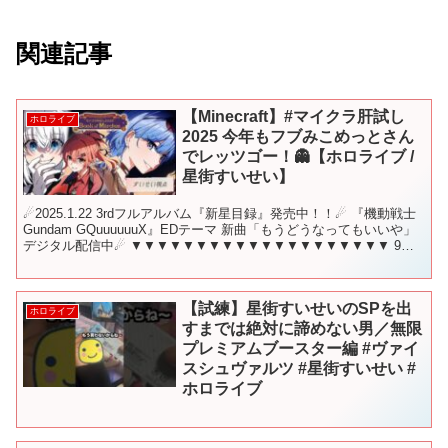
関連記事
【Minecraft】#マイクラ肝試し
ホロライブ
2025 今年もフブみこめっとさん
でレッツゴー！👻【ホロライブ /
星街すいせい】
☄2025.1.22 3rdフルアルバム『新星目録』発売中！！☄ 『機動戦士
Gundam GQuuuuuuX』EDテーマ 新曲「もうどうなってもいいや」
デジタル配信中☄ ▼▼▼▼▼▼▼▼▼▼▼▼▼▼▼▼▼▼▼▼ 9月
28日 22時から！ こ...
【試練】星街すいせいのSPを出
ホロライブ
すまでは絶対に諦めない男／無限
プレミアムブースター編 #ヴァイ
スシュヴァルツ #星街すいせい #
ホロライブ