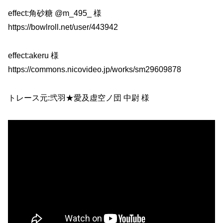
effect:角砂糖 @m_495_ 様
https://bowlroll.net/user/443942
effect:akeru 様
https://commons.nicovideo.jp/works/sm29609878
トレース元:弐羽★愛及虚空ノ団 中尉 様