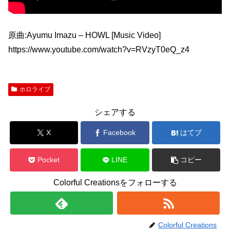
原曲:Ayumu Imazu – HOWL [Music Video]
https://www.youtube.com/watch?v=RVzyT0eQ_z4
ホロライブ
シェアする
X
Facebook
はてブ
Pocket
LINE
コピー
Colorful Creationsをフォローする
Colorful Creations