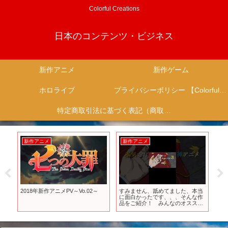
Colorful Creations
日本のコンテンツ・ビジネス
新作アニメ
新作ゲーム
ホロライブ
プライバシーポリシー 【Colorful Creation】
特定商取引法に基づく表記（商取引に関する開示）
新作アニメ
新作アニメ
新
怪獣
2018年新作アニメPV～Vo.02～
すみません、舐めてました、本当
劇場
！こ
に面白かったです、、、そんな作
の五
品をご紹介！ みんなのオススメ
月1
も教えてね #アニメ #おすすめ #
ランキング #紹介 #amv #mad
#nee #アウトバーン