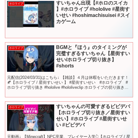
すいちゃん出現【#ホロのスイカ
ホロライブ
】#ホロライブ #hololive #星街す
いせい #hoshimachisuisei #スイ
カゲーム
BGMと『ほう』のタイミングが
ホロライブ
完璧すぎるすいちゃん【星街すい
せい/ホロライブ切り抜き】
#shorts
元配信(2024/03/31)はこちら↓ 【雑談】４月は休暇をいただきます！
🍂【ホロライブ / 星街すいせい 】 #星街すいせい #ホロライブ #
ホロライブ切り抜き #hololive #hololiveclip ホロライブの切り抜き動
画を...
すいちゃんの可愛すぎるビビデバ
ホロライブ
【ホロライブ切り抜き／星街すい
せい】#ホロライブ #星街すいせ
い #ビビデバ
元動画↓ 【Minecraft】NPC卒業、プレイヤー入学👆【ホロライブ / 星