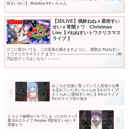
街すいせい】 #hololive #すいちゃん
【3DLIVE】桃鈴ねね x 星街すい
ホロライブ
せい x 常闇トワ Christmas
Live【 #ねねすいトワクリスマス
ライブ 】
どこに君がいても、この音楽が届きますように。 感想は #ねねすい
トワクリスマスライブ まで✨ -------------------------------------------------- ↓80
万記念グッズはこちら！↓ ------...
みこちが立派に育っていて人見知りな事
を忘れていたすいちゃんw【ホロライブ/
さくらみこ/星街すいせい】#ホロライブ
#ホロライブ切り抜き
とうとう秘密がバレてしまったホロメン2
選 #ホロライブ #vtuber #星街すいせい #
常闇トワ