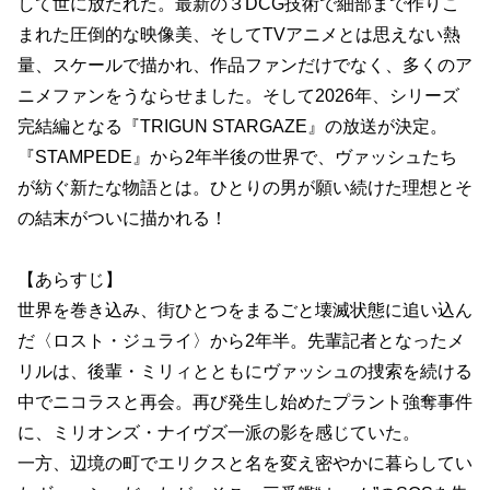
して世に放たれた。最新の３DCG技術で細部まで作りこ
まれた圧倒的な映像美、そしてTVアニメとは思えない熱
量、スケールで描かれ、作品ファンだけでなく、多くのア
ニメファンをうならせました。そして2026年、シリーズ
完結編となる『TRIGUN STARGAZE』の放送が決定。
『STAMPEDE』から2年半後の世界で、ヴァッシュたち
が紡ぐ新たな物語とは。ひとりの男が願い続けた理想とそ
の結末がついに描かれる！
【あらすじ】
世界を巻き込み、街ひとつをまるごと壊滅状態に追い込ん
だ〈ロスト・ジュライ〉から2年半。先輩記者となったメ
リルは、後輩・ミリィとともにヴァッシュの捜索を続ける
中でニコラスと再会。再び発生し始めたプラント強奪事件
に、ミリオンズ・ナイヴズ一派の影を感じていた。
一方、辺境の町でエリクスと名を変え密やかに暮らしてい