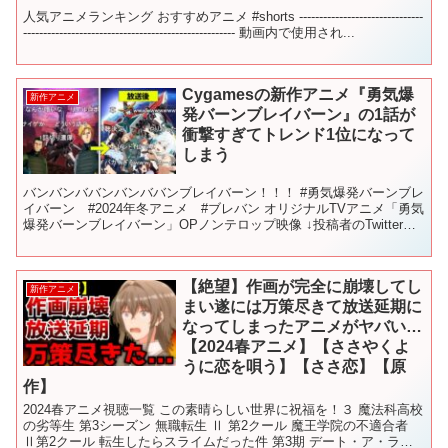
人気アニメランキング おすすめアニメ #shorts -------------------------------
----------------------------------------------------- 動画内で使用され...
Cygamesの新作アニメ『勇気爆
新作アニメ
発バーンブレイバーン』の1話が
衝撃すぎてトレンド1位になって
しまう
バンバンババンバンババンブレイバーン！！！ #勇気爆発バーンブレ
イバーン #2024年冬アニメ #ブレバン オリジナルTVアニメ「勇気
爆発バーンブレイバーン」OPノンテロップ映像 ↓投稿者のTwitter
【引用元】 ©「勇気爆発バーンブレ...
【絶望】作画が完全に崩壊してし
新作アニメ
まい遂には万策尽きて放送延期に
なってしまったアニメがヤバい…
【2024春アニメ】【ささやくよ
うに恋を唄う】【ささ恋】【原
作】
2024春アニメ視聴一覧 この素晴らしい世界に祝福を！３ 魔法科高校
の劣等生 第3シーズン 無職転生 Ⅱ 第2クール 魔王学院の不適合者
Ⅱ第2クール 転生したらスライムだった件 第3期 デート・ア・ライ