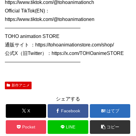
https://www.tiktok.com/@tohoanimationch
Official TikTok(EN)：
https://www.tiktok.com/@tohoanimationen
———————————————–
TOHO animation STORE
通販サイト ：https://tohoanimationstore.com/shop/
公式X（旧Twitter）：https://x.com/TOHOanimeSTORE
———————————————–
新作アニメ
シェアする
X
Facebook
はてブ
Pocket
LINE
コピー