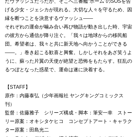
たヴァッシュだったが、そこへ三番艦“ホーム”のSOSを告
げる少女・ジェシカが現れる。大切な人々を守るため、因
縁を断つことを決意するヴァッシュ――
それぞれの運命が噛み合い再び物語が動き出した時、宇宙
の彼方から通信が降り注ぐ。「我々は地球からの移民船
団。希望者は、我々と共に新天地へ向かうことができる
――。」巻き起こる歓喜と興奮。しかしそれをあざ笑うよ
うに、蘇った片翼の天使が絶望と恐怖をもたらす。狂乱の
るつぼとなった惑星で、運命は遂に決着する。
【STAFF】
原作：内藤泰弘（少年画報社 ヤングキングコミックス
刊）
監督：佐藤雅子 シリーズ構成・脚本：筆安一幸 ストー
リー原案：オキシタケヒコ コンセプトアート・キャラク
ター原案：田島光二