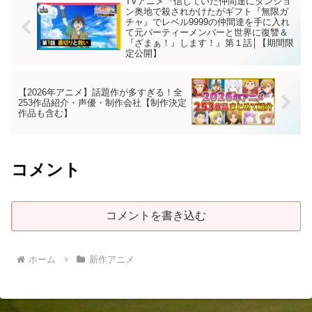
TVアニメ『信じていた仲間達にダンジョ
ン奥地で殺されかけたがギフト『無限ガ
チャ』でレベル9999の仲間達を手に入れ
て元パーティーメンバーと世界に復讐＆
『ざまぁ！』します！』第１話│【期間限
定公開】
【2026年アニメ】話題作が多すぎる！全
253作品紹介・声優・制作会社【制作決定
作品も含む】
コメント
コメントを書き込む
ホーム
新作アニメ