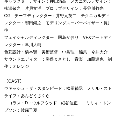
キャラクターデザイン：押山清高 メカニカルデザイン：
柳瀬敬之 片貝文洋 プロップデザイン：長谷川竹光
CG チーフディレクター：井野元英二 テクニカルディ
レクター：都田崇之 モデリングスーパーバイザー：長川
準
フェイシャルディレクター：國島かおり VFXアートディ
レクター：早川大嗣
色彩設計：橋本賢 美術監督：中島理 編集：今井大介
サウンドエディター：勝俣まさとし 音楽：加藤達也 制
作：オレンジ
【CAST】
ヴァッシュ・ザ・スタンピード：松岡禎丞 メリル・スト
ライフ：あんどうさくら
ニコラス・D・ウルフウッド：細谷佳正 ミリィ・トン
プソン：綾森千夏