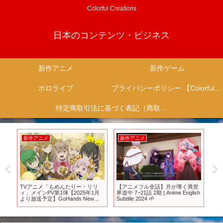
Colorful Creations
日本のコンテンツ・ビジネス
新作アニメ
新作ゲーム
ホロライブ
プライバシーポリシー 【Colorful Creation】
特定商取引法に基づく表記（商取引に関する開示）
新作アニメ
新作アニメ
新
ィ
TVアニメ「もめんたりー・リリ
【アニメフル全話】月が導く異世
【ゲ
く
ィ」メインPV第1弾【2025年1月
界道中 7~21話 2期 | Anime English
新
より放送予定】GoHands New
Subtitle 2024 🌱
能ｷ
Animation Project
に