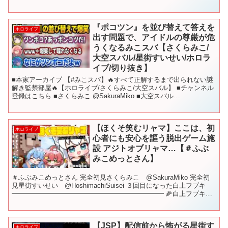
『ポコツン』を並び替えて答えを
ホロライブ
出す問題で、アイドルの尊厳が危
うくなるみこスバ【さくらみこ/
大空スバル/星街すいせい/ホロラ
イブ/切り抜き】
■本家アーカイブ 【#みこスバ】🔥すべて正解するまで出られない謎
解き監禁部屋🔥【ホロライブ/さくらみこ/大空スバル】 ■チャンネル
登録はこちら ■さくらみこ @SakuraMiko ■大空スバル
@OozoraSubaru ■星街すいせい ...
【ほくそ笑むリャマ】ここは、初
ホロライブ
心者にも安心を謳う脱出ゲーム施
設 アジトオブリャマ…【＃ふぶ
みこめっとさん】
＃ふぶみこめっとさん 完全初見さくらみこ @SakuraMiko 完全初
見星街すいせい @HoshimachiSuisei ３回目になった白上フブキ
━━━━━━━━━━━━━━━━━━━━━━━ 🌽白上フブキ６
周年記念グッズ🌽 ▷ ホロラ...
【JSP】配信前から怖がる星街す
ホロライブ