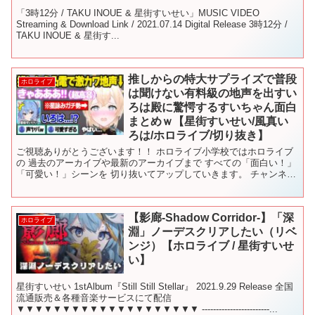
「3時12分 / TAKU INOUE & 星街すいせい」MUSIC VIDEO
Streaming & Download Link / 2021.07.14 Digital Release 3時12分 /
TAKU INOUE & 星街す...
推しからの特大サプライズで普段
ホロライブ
は聞けない有料級の地声を出すい
ろは殿に驚愕するすいちゃん面白
まとめｗ【星街すいせい/風真い
ろは/ホロライブ/切り抜き】
ご視聴ありがとうございます！！ ホロライブ小学校ではホロライブ
の 過去のアーカイブや最新のアーカイブまで すべての「面白い！」
「可愛い！」シーンを 切り抜いてアップしていきます。 チャンネル
登録・高評価・コメントよろしくお願いします！ ▼チ...
【影廊-Shadow Corridor-】「深
ホロライブ
淵」ノーデスクリアしたい（リベ
ンジ）【ホロライブ / 星街すいせ
い】
星街すいせい 1stAlbum『Still Still Stellar』 2021.9.29 Release 全国
流通販売＆各種音楽サービスにて配信
▼▼▼▼▼▼▼▼▼▼▼▼▼▼▼▼▼▼▼▼ ------------------------...