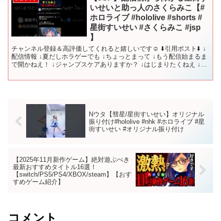
いせいと助っ人のさくらみこ【#
ホロライブ #hololive #shorts #
星街すいせい #さくらみこ #jsp
】
チャンネル登録＆高評価してくれると嬉しいです☺ ⬇️引用ポスト⬇️ ↓
配信情報 ↓夏だしホラゲーでも ↓ちょっとまって ↓もう配信始まるま
で開かねえ！ ↓ジャンプスケアありますか？ ↓はじまりたくねえ ↓も
うやらない ↓見守りしてあげたにぇ
Nウタ【彗星/星街すいせい】オリジナル
振り付け#hololive #nhk #ホロライブ #星
街すいせい #オリジナル振り付け
【2025年11月新作ゲーム】絶対遊ぶべき
最新おすすめタイトル16選！
【switch/PS5/PS4/XBOX/steam】【おす
すめゲーム紹介】
コメント