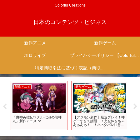
Colorful Creations
日本のコンテンツ・ビジネス
新作アニメ
新作ゲーム
ホロライブ
プライバシーポリシー 【Colorful Creation】
特定商取引法に基づく表記（商取引に関する開示）
新作アニメ
新作ゲーム
新
産
『魔神英雄伝ワタル 七魂の龍神
【デジモン新作】最速プレイ！神
【
の
丸』新作アニメPV
ゲーすぎて話題！！完全体きちゃ
売
！
ああああ！！！⚠️ネタバレ注意
な
【わんこわんわん/すたすぺ所属】
ト