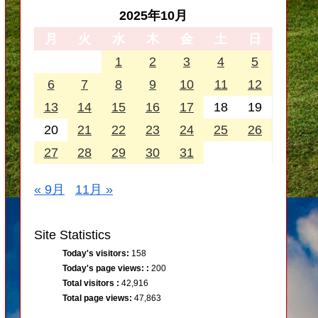
2025年10月
月
火
水
木
金
土
日
1
2
3
4
5
6
7
8
9
10
11
12
13
14
15
16
17
18
19
20
21
22
23
24
25
26
27
28
29
30
31
« 9月
11月 »
Site Statistics
Today's visitors:
158
Today's page views: :
200
Total visitors :
42,916
Total page views:
47,863