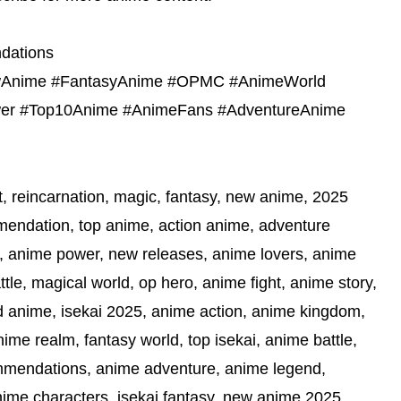
dations
ewAnime #FantasyAnime #OPMC #AnimeWorld
wer #Top10Anime #AnimeFans #AdventureAnime
, reincarnation, magic, fantasy, new anime, 2025
mendation, top anime, action anime, adventure
d, anime power, new releases, anime lovers, anime
ttle, magical world, op hero, anime fight, anime story,
d anime, isekai 2025, anime action, anime kingdom,
ime realm, fantasy world, top isekai, anime battle,
mmendations, anime adventure, anime legend,
anime characters, isekai fantasy, new anime 2025,