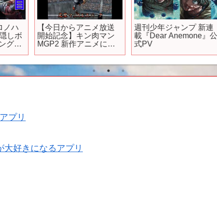
【今日からアニメ放送
週刊少年ジャンプ 新連
ボ
開始記念】キン肉マン
載『Dear Anemone』公
ま
MGP2 新作アニメに出
式PV
るキャラ限定大会
2024/07/07
アプリ
が大好きになるアプリ