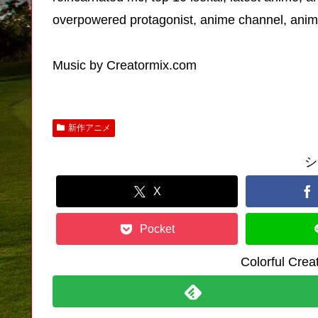
overpowered protagonist, anime channel, anim
Music by Creatormix.com
新作アニメ
シ
X
Pocket
Colorful C