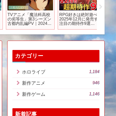
TVアニメ「魔法科高校
RPG好きは絶対遊べ！
【調査
の劣等生」第3シーズン
2025年12月に発売する
ン公式
古都内乱編PV｜2024年
注目の期待作9選
ーム。「
5月31日（金）より放送
【PS5/Switch2/Steam】
GAME
開始！
イした
【怪獣
ーム】
【レビ
カテゴリー
1,184
ホロライブ
946
新作アニメ
1,146
新作ゲーム
新着記事