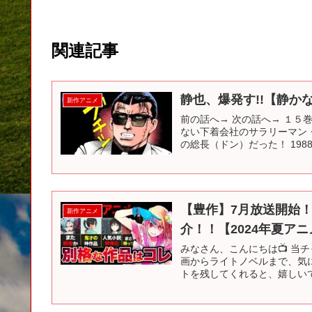
関連記事
静也、爆発す!!【静かな
新作アニメ
前の話へ→ 次の話へ→ １５
ない下着会社のサラリーマン
の総長（ドン）だった！ 1988
【豊作】7月放送開始
新作アニメ
介！！【2024年夏アニ
みなさん、こんにちは📺 当
画からライトノベルまで、気
トを残してくれると、嬉しいで