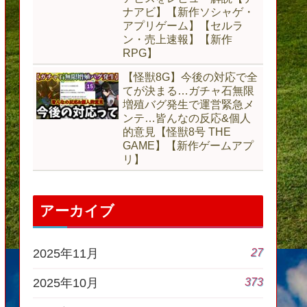
ナアビ】【新作ソシャゲ・
アプリゲーム】【セルラ
ン・売上速報】【新作
RPG】
【怪獣8G】今後の対応で全
てが決まる…ガチャ石無限
増殖バグ発生で運営緊急メ
ンテ…皆んなの反応&個人
的意見【怪獣8号 THE
GAME】【新作ゲームアプ
リ】
アーカイブ
27
2025年11月
373
2025年10月