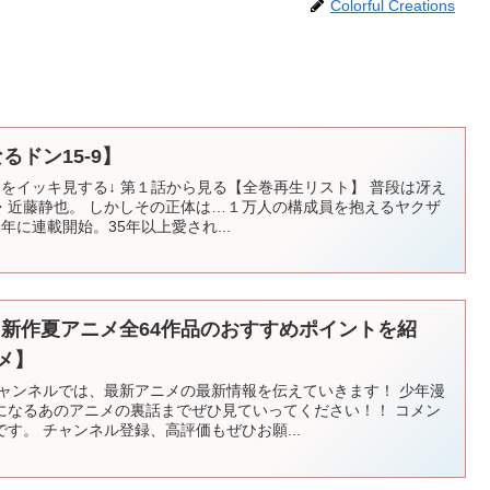
Colorful Creations
るドン15-9】
巻をイッキ見する↓ 第１話から見る【全巻再生リスト】 普段は冴え
・近藤静也。 しかしその正体は…１万人の構成員を抱えるヤクザ
年に連載開始。35年以上愛され...
！新作夏アニメ全64作品のおすすめポイントを紹
メ】
チャンネルでは、最新アニメの最新情報を伝えていきます！ 少年漫
になるあのアニメの裏話までぜひ見ていってください！！ コメン
す。 チャンネル登録、高評価もぜひお願...