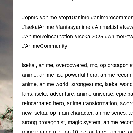
#opmc #anime #top10anime #animerecommen
#IsekaiAnime #fantasyanime #AnimeList #N
#AnimeReincarnation #Isekai2025 #AnimePo
#AnimeCommunity
isekai, anime, overpowered, mc, op protagonist
anime, anime list, powerful hero, anime recom
anime, anime world, strongest mc, isekai worl
fans, isekai adventure, anime universe, epic ba
reincarnated hero, anime transformation, swor
new isekai, op main character, anime series, an
strong protagonist, magic system, anime reco
reincarnated mc, top 10 isekai, latest anime, 