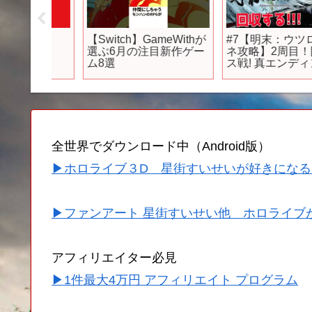
【Switch】GameWithが
#7【明末：ウツロノハ
8
選ぶ6月の注目新作ゲー
ネ攻略】2周目！隠し
ム8選
ス戦! 真エンディング
で 新作死にゲー攻略
【WUCHANG: Fallen
Feathers/PS5pro】
全世界でダウンロード中（Android版）
▶ホロライブ３D 星街すいせいが好きになる
▶ファンアート 星街すいせい他 ホロライブ
アフィリエイター必見
▶1件最大4万円 アフィリエイト プログラム