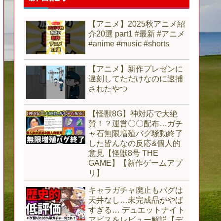
【アニメ】2025秋アニメ紹
介20選 part1 #最新 #アニメ
#anime #music #shorts
【アニメ】新作プレゼンに
遅刻してただけなのに逮捕
されたやつ
【怪獣8G】神対応で大絶
賛！？運営〇〇配布…ガチ
ャ石無限増殖バグ騒動終了
した皆んなの反応&個人的
意見【怪獣8号 THE
GAME】【新作ゲームアプ
リ】
キャラガチャ廃止もバグは
天井なし…未完成品がやば
すぎる… デュエットナイト
アビスをレビュー解説【デ