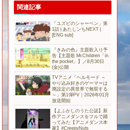
関連記事
「ユズピのシャーペン」第
1話 | あたしンちNEXT |
[ENG sub]
『きみの色』主題歌入り予
告【主題歌 Mr.Children「in
the pocket」】／8月30日
(金)公開
TVアニメ「ヘルモード ～
やり込み好きのゲーマーは
廃設定の異世界で無双する
～」第1弾PV｜2026年01月
放送開始
【よふかしのうた公認】新
作アニメダンスをフルで踊
ってみた【アニメダンス本
家】#CreepyNuts