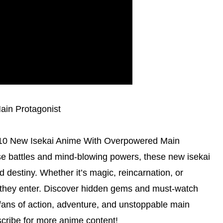
ain Protagonist
Top 10 New Isekai Anime With Overpowered Main
se battles and mind-blowing powers, these new isekai
 destiny. Whether it’s magic, reincarnation, or
they enter. Discover hidden gems and must-watch
or fans of action, adventure, and unstoppable main
bscribe for more anime content!