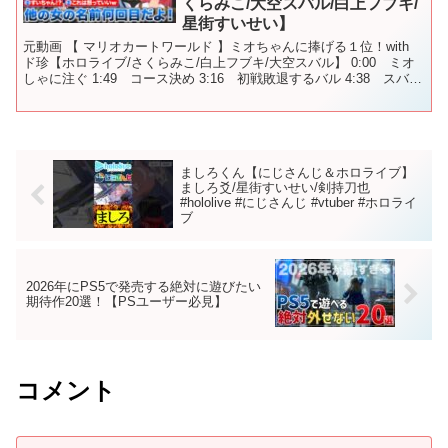
くらみこ/大空スバル/白上フブキ/
星街すいせい】
元動画 【 マリオカートワールド 】ミオちゃんに捧げる１位！with
ド珍【ホロライブ/さくらみこ/白上フブキ/大空スバル】 0:00 ミオ
しゃに注ぐ 1:49 コース決め 3:16 初戦敗退するバル 4:38 スバっ
ちゃうみこち 6:17...
ましろくん【にじさんじ＆ホロライブ】
ましろ爻/星街すいせい/剣持刀也
#hololive #にじさんじ #vtuber #ホロライ
ブ
2026年にPS5で発売する絶対に遊びたい
期待作20選！【PSユーザー必見】
コメント