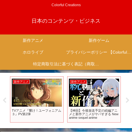
Colorful Creations
日本のコンテンツ・ビジネス
新作アニメ
新作ゲーム
ホロライブ
プライバシーポリシー 【Colorful Creation】
特定商取引法に基づく表記（商取引に関する開示）
メ
新作アニメ
新作アニメ
今後放送予定の続編アニ
ゆるく楽しめる作品多数！新作秋
『パワフルプロ野球202
ニメがヤバすぎる New
アニメ第１話に対するみんなの反
オープニングムービ
uel anime
応 #アニメ