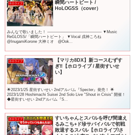
瞬間ハートビート /
ホロライブ
HoLOGSS（cover）
みんなで歌いました！ --------------------------------------------- ▼Music
ReGLOSS/「瞬間ハートビート」 ▼Vocal 戌神ころね
@InugamiKorone 大神ミオ @Ook...
【マリカ8DX】新コースむずす
ホロライブ
ぎ‼【ホロライブ / 星街すいせ
い】
🌟2023/1/25 星街すいせい 2ndアルバム『Specter』発売！ 🌟
2023/1/28 Hoshimachi Suisei 2nd Solo Live "Shout in Crisis" 開催！
◆星街すいせい 2ndアルバム『S...
すいちゃんとスバルを呼び間違え
ホロライブ
るみこち+ド珍サバイバルで初戦
敗退するスバル【ホロライブ/さ