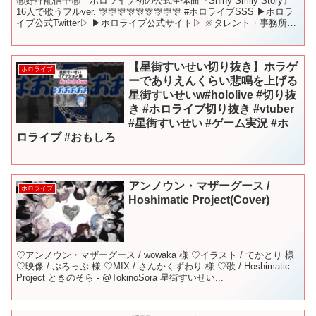
㊗好評配信中㊗ ホロライブ初の公式全体曲『Shiny Smily Story』
16人で歌うフルver. 🎊🎊🎊🎊🎊🎊🎊🎊🎊 #ホロライブSSS ▶ホロラ
イブ公式Twitter▷ ▶ホロライブ公式サイト▷ ※タレント・事務所ス
タッフ募集中です...
【星街すいせい切り抜き】ホラゲ
ホロライブ
ーでありえんくらい悲鳴を上げる
星街すいせいw#hololive #切り抜
き #ホロライブ切り抜き #vtuber
#星街すいせい #ゲーム実況 #ホ
ロライブ #おもしろ
アンノウン・マザーグース /
ホロライブ
Hoshimatic Project(Cover)
♡アンノウン・マザーグース / wowaka 様 ♡イラスト / てかとり 様
♡映像 / ぷろっぷ 様 ♡MIX / さんかくずわり 様 ♡歌 / Hoshimatic
Project ときのそら - @TokinoSora 星街すいせい...