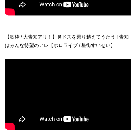
【歌枠 / 大告知アリ！】鼻ドスを乗り越えてうたう‼ 告知
はみんな待望のアレ【ホロライブ / 星街すいせい】