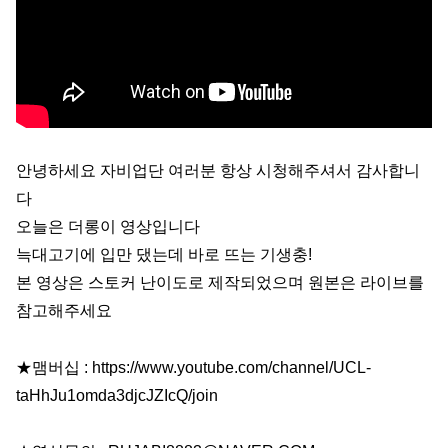
안녕하세요 자비업단 여러분 항상 시청해주셔서 감사합니
다
오늘은 더롱이 영상입니다
늑대고기에 입만 댔는데 바로 뜨는 기생충!
본 영상은 스토커 난이도로 제작되었으며 원본은 라이브를
참고해주세요
★맴버십 : https://www.youtube.com/channel/UCL-
taHhJu1omda3djcJZIcQ/join