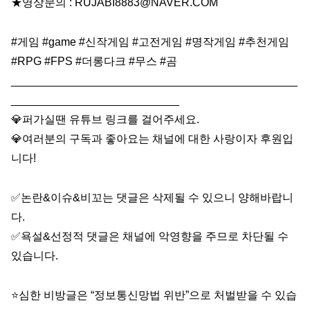
★영상문의 : RUJABI8883@NAVER.COM
#게임 #game #신작게임 #고전게임 #명작게임 #추천게임
#RPG #FPS #더롱다크 #무스 #곰
______________________________________________
___________________________
💎퍼가실땐 유튜브 링크를 걸어주세요.
💎여러분의 구독과 좋아요는 채널에 대한 사랑이자 후원입
니다!
✅논란&이슈&비꼬는 댓글은 삭제될 수 있으니 양해바랍니
다.
✅욕설&선정적 댓글은 채널에 악영향을 주므로 차단될 수
있습니다.
⭐심한 비방글은 “정보통신망법 위반”으로 처벌받을 수 있습