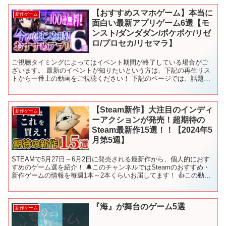
【おすすめスマホゲーム】本当に
新作ゲーム
面白い最新アプリゲーム6選【モ
ンスト/ダンダダン/ポケポケ/リゼ
ロ/プロセカ/リセマラ】
ご視聴タイミングによってはイベント期間が終了している場合がご
ざいます。 最新のイベントが知りたいという方は、下記の再生リス
トから一番上の動画をご視聴ください！ 下記のページでは、話題の
新作アプリや定番の人気アプリを紹介しています！ ✅チャプ...
【Steam新作】大注目のインディ
新作ゲーム
ーアクションが発売！超期待の
Steam最新作15選！！【2024年5
月第5週】
STEAMで5月27日～6月2日に発売される最新作から、個人的におす
すめのゲーム選を紹介！ 🔔このチャンネルではSteamのおすすめ・
新作ゲームの情報を毎週1本～2本くらいお届してます！ 👍この動画
が役に立ったらグッドボタンをお願いします！...
『海』が舞台のゲーム5選
新作ゲーム