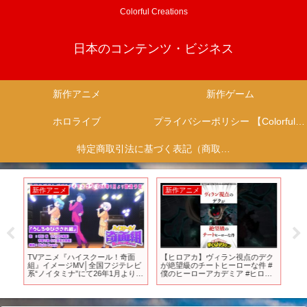
Colorful Creations
日本のコンテンツ・ビジネス
新作アニメ
新作ゲーム
ホロライブ
プライバシーポリシー 【Colorful Creation】
特定商取引法に基づく表記（商取引に関する開示）
新作アニメ
新作アニメ
新
ワン
TVアニメ『ハイスクール！奇面
【ヒロアカ】ヴィラン視点のデク
無
ン
組』イメージMV│全国フジテレビ
が絶望級のチートヒーローな件 #
～
系“ノイタミナ”にて26年1月より放
僕のヒーローアカデミア #ヒロア
2
送開始
カ
ン
ン