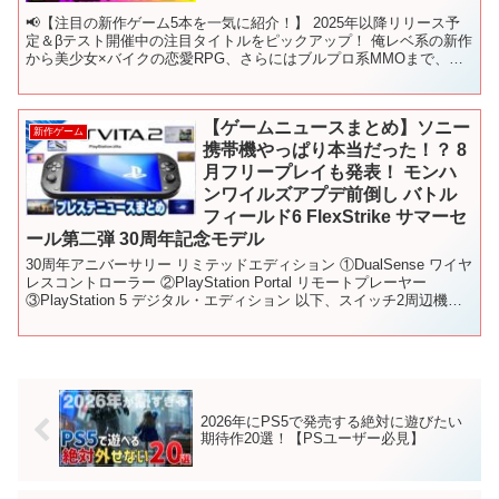
📢【注目の新作ゲーム5本を一気に紹介！】 2025年以降リリース予
定＆βテスト開催中の注目タイトルをピックアップ！ 俺レベ系の新作
から美少女×バイクの恋愛RPG、さらにはブルプロ系MMOまで、今
押さえておくべき期待作をまとめて解説！ 🎮 紹...
【ゲームニュースまとめ】ソニー
新作ゲーム
携帯機やっぱり本当だった！？ 8
月フリープレイも発表！ モンハ
ンワイルズアプデ前倒し バトル
フィールド6 FlexStrike サマーセ
ール第二弾 30周年記念モデル
30周年アニバーサリー リミテッドエディション ①DualSense ワイヤ
レスコントローラー ②PlayStation Portal リモートプレーヤー
③PlayStation 5 デジタル・エディション 以下、スイッチ2周辺機器
まとめ...
2026年にPS5で発売する絶対に遊びたい
期待作20選！【PSユーザー必見】