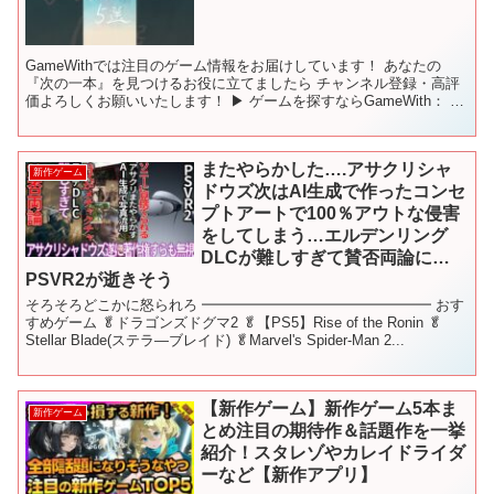
GameWithでは注目のゲーム情報をお届けしています！ あなたの
『次の一本』を見つけるお役に立てましたら チャンネル登録・高評
価よろしくお願いいたします！ ▶ ゲームを探すならGameWith： ※
当動画ではゲーム紹介のために各タイトルの...
またやらかした….アサクリシャ
新作ゲーム
ドウズ次はAI生成で作ったコンセ
プトアートで100％アウトな侵害
をしてしまう…エルデンリング
DLCが難しすぎて賛否両論に…
PSVR2が逝きそう
そろそろどこかに怒られろ ━━━━━━━━━━━━━━━━ おす
すめゲーム 🥬ドラゴンズドグマ2 🥬【PS5】Rise of the Ronin 🥬
Stellar Blade(ステラ―ブレイド) 🥬Marvel's Spider-Man 2...
【新作ゲーム】新作ゲーム5本ま
新作ゲーム
とめ注目の期待作＆話題作を一挙
紹介！スタレゾやカレイドライダ
ーなど【新作アプリ】