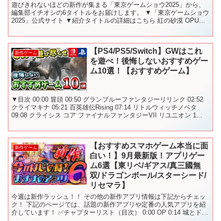
遊びきれないほどの新作が集まる「東京ゲームショウ2025」から、
編集部イチオシの6タイトルをお届けします。 ▼「東京ゲームショウ
2025」公式サイト ▼紹介タイトルの詳細はこちら 紅の砂漠 OPUS:
Prism Peak ATMOSFAR...
【PS4/PS5/Switch】GWはこれ
新作ゲーム
を遊べ！後悔しないおすすめゲー
ム10選！【おすすめゲーム】
▼目次 00:00 冒頭 00:50 グランブルーファンタジーリリンク 02:52
クライマキナ 05:21 百英雄伝Rising 07:14 リトルウィッチノベタ
09:08 クライシス コア ファイナルファンタジーVII リユニオン 1...
【おすすめスマホゲーム本当に面
新作ゲーム
白い！】9月最新版！アプリゲー
ム6選【東リベ/ギアス/真三國無
双/ドラゴンボール/スターシード/
リセマラ】
今週は新作ラッシュ！！ その他の新作アプリ情報は下記からチェッ
ク！ 下記のページでは、話題の新作アプリや定番の人気アプリを紹
介しています！ ✅チャプターリスト（目次） 0:00 OP 0:14 城とドラ
ゴン×東京リベンジャーズ 1:19 ポ...