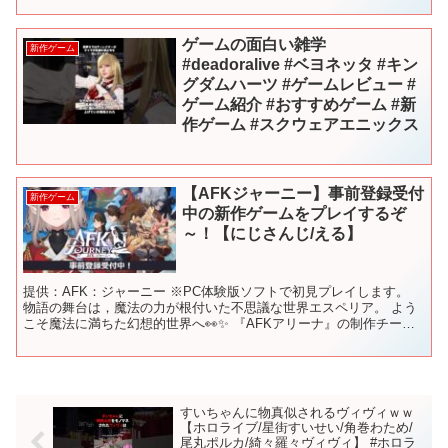
ゲームの面白い雑学
新作ゲーム
#deadoralive #ベヨネッタ #キン
グダムハーツ #ゲームレビュー #
ゲーム紹介 #おすすめゲーム #新
作ゲーム #スクウェアエニックス
【AFKジャーニー】事前登録受付
新作ゲーム
中の新作ゲームをプレイするぞ
～！【にじさんじ/える】
提供：AFK：ジャーニー ※PC体験版ソフトで初見プレイします。
物語の舞台は，魔法の力が根付いた不思議な世界エスペリア。 よう
こそ魔法に満ちた幻想的世界へ👀✨ 『AFKアリーナ』の制作チーム
が総力を結集して作り上げた シリーズ最新作の旅す...
すいちゃんに物真似されるヴィヴィｗｗ
【ホロライブ/星街すいせい/角巻わため/
尾丸ポルカ/綺々羅々ヴィヴィ】 #ホロラ