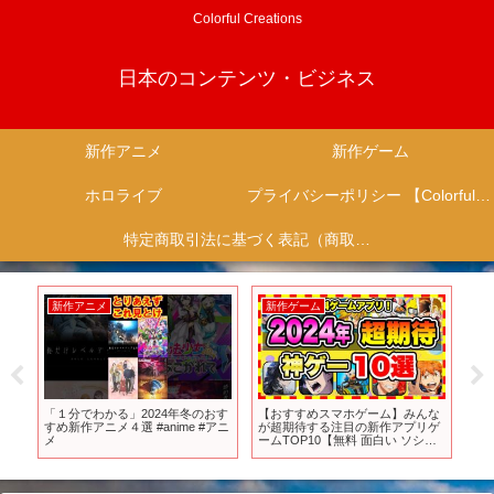
Colorful Creations
日本のコンテンツ・ビジネス
新作アニメ
新作ゲーム
ホロライブ
プライバシーポリシー 【Colorful Creation】
特定商取引法に基づく表記（商取引に関する開示）
新作アニメ
新作ゲーム
新
消息
「１分でわかる」2024年冬のおす
【おすすめスマホゲーム】みんな
脳汁
し…
すめ新作アニメ４選 #anime #アニ
が超期待する注目の新作アプリゲ
最
絶
メ
ームTOP10【無料 面白い ソシャ
てほ
ゲ】