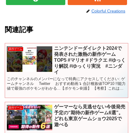
Colorful Creations
関連記事
ニンテンドーダイレクト2024で
新作ゲーム
発表された激熱の新作ゲーム
TOP5 #マリオ #ドラクエ #ゆっく
り解説 #ゆっくり実況 #ニンダ
イ
このチャンネルのメンバーになって特典にアクセスしてください: ゲ
ームチャンネル Twitter おすすめ動画↴ 合計種族値TOP10 !!能力
値で最強のポケモンがわかる...【ポケモン剣盾】 【考察】これはヤ
バイ..バドレックスはイッシ...
ゲーマーなら見逃せない今後発売
新作ゲーム
予定の“期待の新作ゲーム6選”。
どれも東京ゲームショウ2025で
遊べる