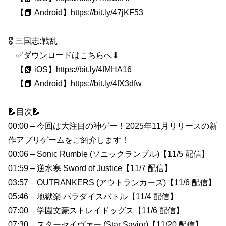
【📕 Android】https://bit.ly/47jKF53
🎖️ 三国志:戦乱
✅ダウンロードはこちらへ⬇
【📗 iOS】https://bit.ly/4fMHA16
【📕 Android】https://bit.ly/4fX3dfw
📝目次📝
00:00 – 今回は大注目の神ゲー！2025年11月リリースの新
作アプリゲームをご紹介します！
00:06 – Sonic Rumble (ソニックランブル)【11/5 配信】
01:59 – 逆水寒 Sword of Justice【11/7 配信】
03:57 – OUTRANKERS (アウトランカーズ)【11/6 配信】
05:46 – 地獄楽 パラダイスバトル【11/4 配信】
07:00 – 学園文豪ストレイドッグス【11/6 配信】
07:30 – スターセイヴァー (Star Savior)【11/20 配信】