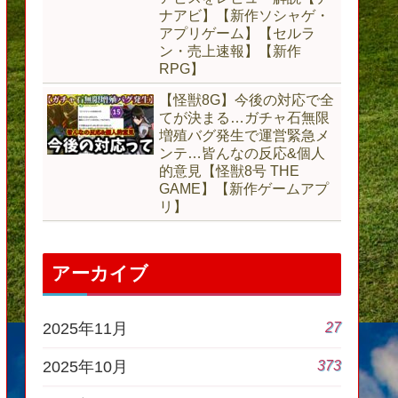
ナアビ】【新作ソシャゲ・
アプリゲーム】【セルラ
ン・売上速報】【新作
RPG】
【怪獣8G】今後の対応で全
てが決まる…ガチャ石無限
増殖バグ発生で運営緊急メ
ンテ…皆んなの反応&個人
的意見【怪獣8号 THE
GAME】【新作ゲームアプ
リ】
アーカイブ
27
2025年11月
373
2025年10月