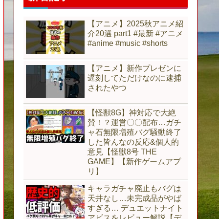
【アニメ】2025秋アニメ紹
介20選 part1 #最新 #アニメ
#anime #music #shorts
【アニメ】新作プレゼンに
遅刻してただけなのに逮捕
されたやつ
【怪獣8G】神対応で大絶
賛！？運営〇〇配布…ガチ
ャ石無限増殖バグ騒動終了
した皆んなの反応&個人的
意見【怪獣8号 THE
GAME】【新作ゲームアプ
リ】
キャラガチャ廃止もバグは
天井なし…未完成品がやば
すぎる… デュエットナイト
アビスをレビュー解説【デ