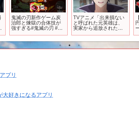
料
鬼滅の刃新作ゲーム炭
TVアニメ「出来損ない
治郎と煉獄の合体技が
と呼ばれた元英雄は、
』
強すぎる#鬼滅の刃 #鬼
実家から追放されたの
#
滅の刃ヒノカミ血風譚
で好き勝手に生きるこ
新
とにした」本PV
アプリ
が大好きになるアプリ