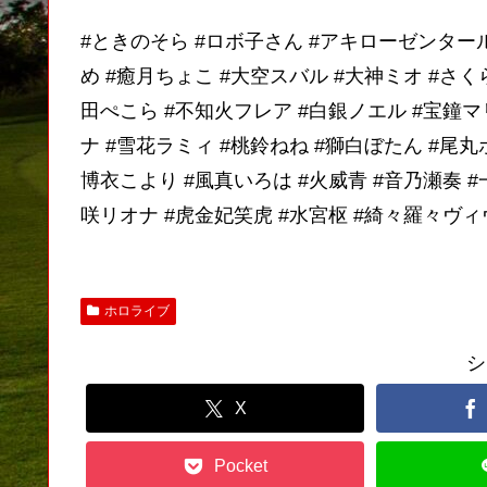
#ときのそら #ロボ子さん #アキローゼンタール
め #癒月ちょこ #大空スバル #大神ミオ #さく
田ぺこら #不知火フレア #白銀ノエル #宝鐘マ
ナ #雪花ラミィ #桃鈴ねね #獅白ぼたん #尾丸
博衣こより #風真いろは #火威青 #音乃瀬奏 #
咲リオナ #虎金妃笑虎 #水宮枢 #綺々羅々ヴィ
ホロライブ
シ
X
Pocket