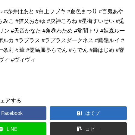
 #赤井はあと #白上フブキ #夏色まつり #百鬼あや
らみこ #猫又おかゆ #戌神ころね #星街すいせい #兎
リン #天音かなた #角巻わため #常闇トワ #姫森ルー
ポルカ #ラプラス #ラプラスダークネス #鷹嶺ルイ #
一条莉々華 #儒烏風亭らでん #らでん #轟はじめ #響
ヴィ #ヴィヴィ
ェアする
Facebook
はてブ
LINE
コピー