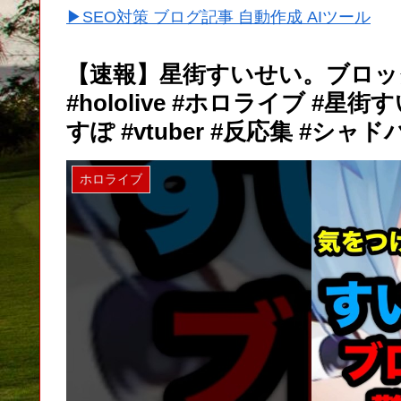
▶SEO対策 ブログ記事 自動作成 AIツール
【速報】星街すいせい。ブロッ
#hololive #ホロライブ #星街す
すぽ #vtuber #反応集 #シャド
ホロライブ