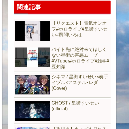
関連記事
【リクエスト】電気オンオ
フ#ホロライブ#星街すいせ
い#風間いろは
バイト先に絶対来てほしく
ない星街の害悪ムーブ
#VTuber#ホロライブ#雑学#
豆知識
シネマ / 星街すいせい×奏手
イヅル×アステル･レダ
(Cover)
GHOST / 星街すいせい
(official)