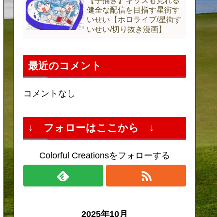
【手描き】キッズも見れる
健全な配信を目指す星街す
いせい【ホロライブ/星街す
いせい/切り抜き漫画】
最近のコメント
コメントなし
↓ フォローはここから ↓
Colorful Creationsをフォローする
2025年10月