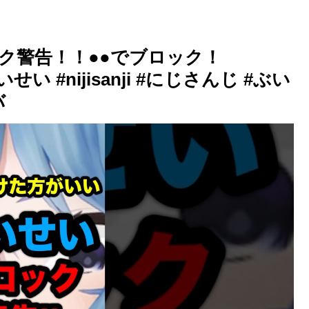
ク警告！！●●でブロック！
いせい #nijisanji #にじさんじ #ぶい
バ