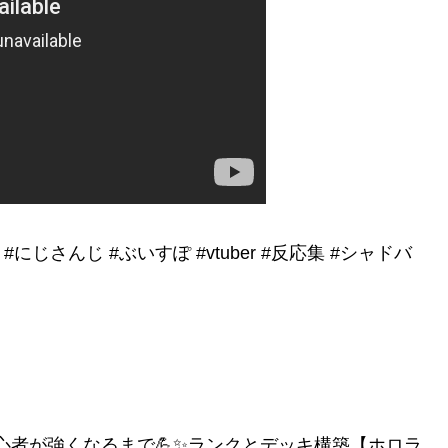
anji #にじさんじ #ぶいすぽ #vtuber #反応集 #シャドバ
】シャドバ初心者が強くなるまで💪✨ランクとデッキ構築【ホロラ