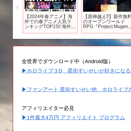
しくね
【2024年春アニメ】海
【原神越え⁉】新作無
メ『薫る
外での春アニメ人気ラ
のオープンワールド
第12話
ンキングTOP15!! 海外で
RPG『Project Mugen
｜#薫る
話題の作品を一挙紹
が凄すぎるwww #原神 
中山祥徳
介…!!【鬼滅の刃】【無
プロジェクトムゲン #
アニメ
職転生】【ダンジョン
作ゲーム #アイドル
飯】【転スラ】【ヒロ
#yoasobi #まがれつ
アカ】【怪獣8号】
【ONE PIECE】
全世界でダウンロード中（Android版）
▶ホロライブ３D 星街すいせいが好きになる
▶ファンアート 星街すいせい他 ホロライブ
アフィリエイター必見
▶1件最大4万円 アフィリエイト プログラム