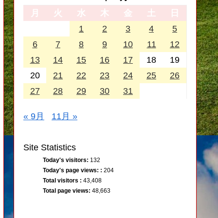
月
火
水
木
金
土
日
1
2
3
4
5
6
7
8
9
10
11
12
13
14
15
16
17
18
19
20
21
22
23
24
25
26
27
28
29
30
31
« 9月
11月 »
Site Statistics
Today's visitors:
132
Today's page views: :
204
Total visitors :
43,408
Total page views:
48,663