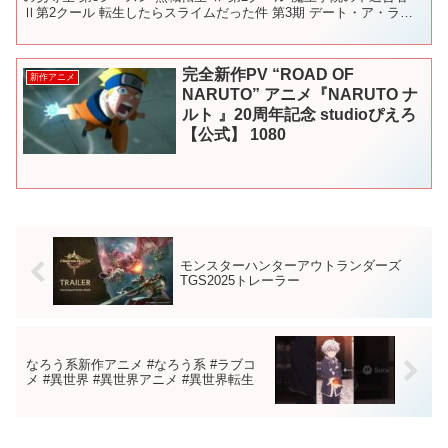
Ⅱ第2クール 転生したらスライムだった件 第3期 デート・ア・ライ
ブⅤ アイドルマスター シャイニーカ...
完全新作PV “ROAD OF
新作アニメ
NARUTO” アニメ『NARUTO ナ
ルト 』20周年記念 studioぴえろ
【公式】 1080
モンスターハンターアウトランダーズ
TGS2025トレーラー
なろう系新作アニメ #なろう系 #ラブコ
メ #異世界 #異世界アニメ #異世界転生