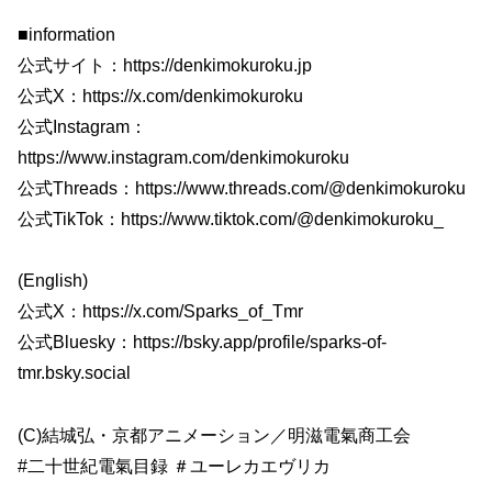
■information
公式サイト：https://denkimokuroku.jp
公式X：https://x.com/denkimokuroku
公式Instagram：
https://www.instagram.com/denkimokuroku
公式Threads：https://www.threads.com/@denkimokuroku
公式TikTok：https://www.tiktok.com/@denkimokuroku_
(English)
公式X：https://x.com/Sparks_of_Tmr
公式Bluesky：https://bsky.app/profile/sparks-of-
tmr.bsky.social
(C)結城弘・京都アニメーション／明滋電氣商工会
#二十世紀電氣目録 ＃ユーレカエヴリカ