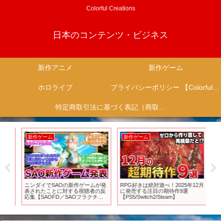
Colorful Creations
日本のコンテンツ・ビジネス
新作アニメ
新作ゲーム
ホロライブ
プライバシーポリシー 【Colorful Creation】
特定商取引法に基づく表記（商取引に関する開示）
新作ゲーム
新作ゲーム
新
ひ
ニンダイでSAOの新作ゲームが発
RPG好きは絶対遊べ！2025年12月
遂
送開
表されたことに対する視聴者の反
に発売する注目の期待作9選
来
応集【SAOFD／SAOフラクチュ
【PS5/Switch2/Steam】
作
アード デイドリーム】
話
荒れ
無法
者