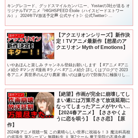
キングレコード、グッドスマイルカンパニー、Yostarの3社が送る オ
リジナルTVアニメ『HIGHSPEED Étoile（ハイスピードエトワー
ル）』 2024年TV放送予定🏁 公式サイト▷ 公式Twitter▷
（@HSE_Project...
【アクエリオンシリーズ】新作決
新作アニメ
定！TVアニメ最新作【想星のア
クエリオン Myth of Emotions】
いやあほんと楽しみ チャンネル登録お願いします 【 #アニメ #アニ
メ紹介 #マンガ #漫画 #ラノベ #アニメ紹介 詳しくはブログで 2023
冬アニメ 異世界のんびり農家 痛いのは嫌なので防御力に極振りした
いと思います。2期 英雄王、武を...
【絶望】作画が完全に崩壊してし
新作アニメ
まい遂には万策尽きて放送延期に
なってしまったアニメがヤバい…
【2024春アニメ】【ささやくよ
うに恋を唄う】【ささ恋】【原
作】
2024春アニメ視聴一覧 この素晴らしい世界に祝福を！３ 魔法科高校
の劣等生 第3シーズン 無職転生 Ⅱ 第2クール 魔王学院の不適合者