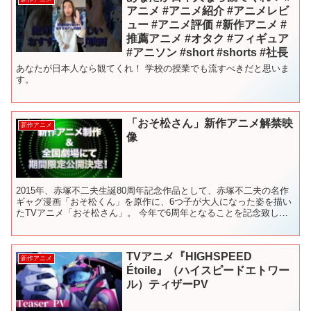
アニメ #アニメ紹介 #アニメレビ
ュー #アニメ評価 #新作アニメ #
推薦アニメ #オタク #フィギュア
#アニソン #short #shorts #社長
あなたが日本人なら観てくれ！ 学校の授業でも流すべきだと思いま
す。
「おそ松さん」新作アニメ解禁映
新作アニメ
像
2015年、赤塚不二夫生誕80周年記念作品として、赤塚不二夫の名作
ギャグ漫画「おそ松くん」を原作に、6つ子が大人になった姿を描い
たTVアニメ「おそ松さん」。 今年で6周年となることを記念致しま
して、新作アニメ制作＆全国劇場にて期間限定公開が...
TVアニメ『HIGHSPEED
新作アニメ
Étoile』（ハイスピードエトワー
ル）ティザーPV