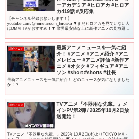
ーアカデミア #ヒロアカ #ヒロア
カ419話 #反応集
【チャンネル登録お願いします！】
youtube.com/@minetaroom_hiroaka ▼まだヒロアカを見ていない人
はDMM TVがおすすめ！▼ 業界最安値な上に新作アニメの見放題作
品数と先行配信数No.1 今なら最初の1カ月は"...
最新アニメニュースを一気に紹
新作アニメ
介！ #アニメ #アニメ紹介 #アニ
メレビュー #アニメ評価 #新作ア
ニメ #オタク #フィギュア #アニ
ソン #short #shorts #社長
最新アニメニュースを一気に紹介！ どのニュースが気になりました
か！？
TVアニメ『不器用な先輩。』メ
新作アニメ
インPV第2弾 / 2025年10月2日放
送開始！
TVアニメ『不器用な先輩。』2025年10月2日(木)よりTOKYO MX・