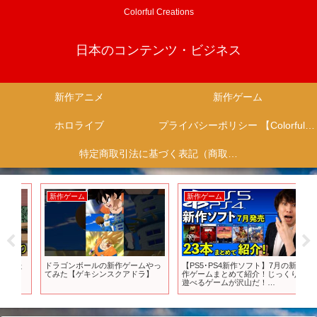
Colorful Creations
日本のコンテンツ・ビジネス
新作アニメ
新作ゲーム
ホロライブ
プライバシーポリシー 【Colorful Creation】
特定商取引法に基づく表記（商取引に関する開示）
新作ゲーム
新作ゲーム
新
みた
ドラゴンボールの新作ゲームやっ
【PS5･PS4新作ソフト】7月の新
「
てみた【ゲキシンスクアドラ】
作ゲームまとめて紹介！じっくり
遊べるゲームが沢山だ！
【PlayStation】