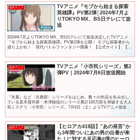
TVアニメ『モブから始まる探索
新作アニメ
英雄譚』PV第2弾│2024年7月よ
りTOKYO MX、BS日テレにて放
送
2024年7月よりTOKYO MX、BS日テレにて放送決定したTVアニメ
『モブから始まる探索英雄譚』PV第2弾を公開！ モブな探索者から
成り上がれ！ 現代バトルファンタジー開幕！ 【公式サイト】 【公
式X（旧: Twitter）】 / mo...
TVアニメ「小市民シリーズ」第2
新作アニメ
弾PV｜2024年7月6日放送開始
『氷菓』など〈古典部〉シリーズをはじめ、数々の作品を生み出し
ている直木賞作家・米澤穂信のシリーズ累計100万部を突破する大人
気ミステリ〈小市民〉シリーズ。7月6日（土）よりTVアニメ放送決
定！ さらに、オープニングテーマ・Eve「スイートメ...
【ヒロアカ419話】”あの発言”か
新作アニメ
ら3年間ついにあの男の出番が来
た！に対する反応集#僕のヒーロ