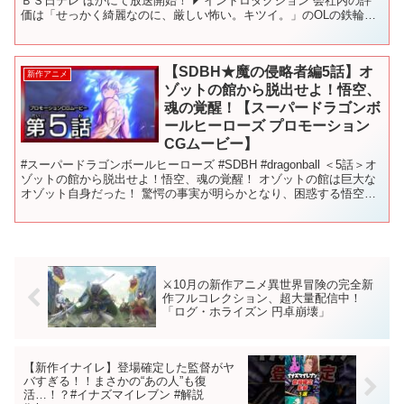
ＢＳ日テレ ほかにて放送開始！ ◤イントロダクション 会社内の評
価は「せっかく綺麗なのに、厳しい怖い。キツイ。」のOLの鉄輪。
人付き合いが苦手な鉄輪は、今年入社し...
【SDBH★魔の侵略者編5話】オ
新作アニメ
ゾットの館から脱出せよ！悟空、
魂の覚醒！【スーパードラゴンボ
ールヒーローズ プロモーション
CGムービー】
#スーパードラゴンボールヒーローズ #SDBH #dragonball ＜5話＞オ
ゾットの館から脱出せよ！悟空、魂の覚醒！ オゾットの館は巨大な
オゾット自身だった！ 驚愕の事実が明らかとなり、困惑する悟空た
ち。 一方、時の界王神との通信が途...
⚔️10月の新作アニメ異世界冒険の完全新
作フルコレクション、超大量配信中！
「ログ・ホライズン 円卓崩壊」
【新作イナイレ】登場確定した監督がヤ
バすぎる！！まさかの“あの人”も復
活…！？#イナズマイレブン #解説