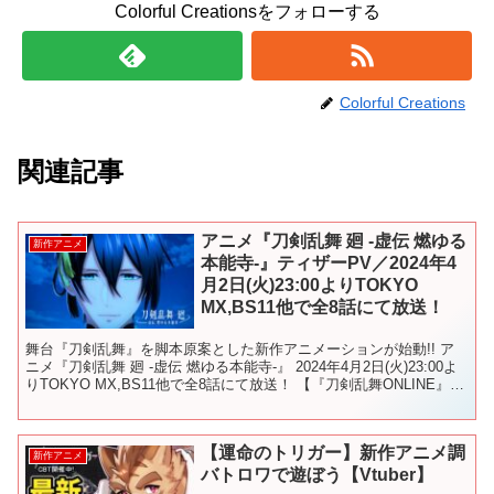
Colorful Creationsをフォローする
Colorful Creations
関連記事
アニメ『刀剣乱舞 廻 -虚伝 燃ゆる
新作アニメ
本能寺-』ティザーPV／2024年4
月2日(火)23:00よりTOKYO
MX,BS11他で全8話にて放送！
舞台『刀剣乱舞』を脚本原案とした新作アニメーションが始動!! ア
ニメ『刀剣乱舞 廻 -虚伝 燃ゆる本能寺-』 2024年4月2日(火)23:00よ
りTOKYO MX,BS11他で全8話にて放送！ 【『刀剣乱舞ONLINE』と
は】 西暦220...
【運命のトリガー】新作アニメ調
新作アニメ
バトロワで遊ぼう【Vtuber】