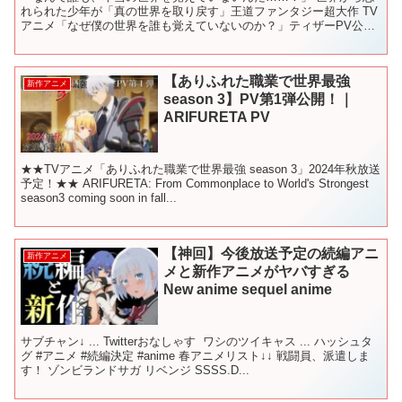
れられた少年が「真の世界を取り戻す」王道ファンタジー超大作 TV
アニメ「なぜ僕の世界を誰も覚えていないのか？」ティザーPV公
開！ ■放送情報 2024年7月よりTOKYO MX、...
【ありふれた職業で世界最強
新作アニメ
season 3】PV第1弾公開！｜
ARIFURETA PV
★★TVアニメ「ありふれた職業で世界最強 season 3」2024年秋放送
予定！★★ ARIFURETA: From Commonplace to World's Strongest
season3 coming soon in fall...
【神回】今後放送予定の続編アニ
新作アニメ
メと新作アニメがヤバすぎる
New anime sequel anime
サブチャン↓ ​... Twitterおなしゃす ​​​​​​​​ ワシのツイキャス ​​​...​ ハッシュタ
グ #アニメ​​​ #続編決定 #anime 春アニメリスト↓↓ 戦闘員、派遣しま
す！ ゾンビランドサガ リベンジ SSSS.D...