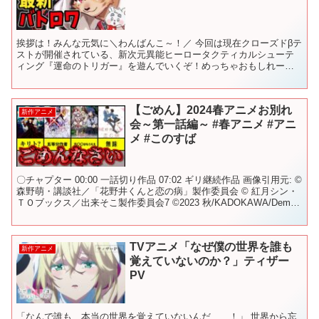
挨拶は！みんな元気に＼わんばんこ～！／ 今回は現在クローズドβテ
ストが開催されている、新次元異能ヒーロータクティカルシューテ
ィング『運命のトリガー』を遊んでいくぞ！めっちゃおもしれーか
らみんなも遊ぼう！！今すぐＣＢＴに参加するんだよォ！！！...
【ごめん】2024春アニメお別れ
新作アニメ
会～第一話編～ #春アニメ #アニ
メ #このすば
〇チャプター 00:00 一話切り作品 07:02 ギリ継続作品 画像引用元: ©
森野萌・講談社／「花野井くんと恋の病」製作委員会 © 紅月シン・
ＴＯブックス／出来そこ製作委員会7 ©2023 秋/KADOKAWA/Demon
King A...
TVアニメ「なぜ僕の世界を誰も
新作アニメ
覚えていないのか？」ティザー
PV
「なんで誰も、本当の世界を覚えていないんだ……！」 世界から忘