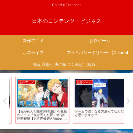
Colorful Creations
日本のコンテンツ・ビジネス
新作アニメ
新作ゲーム
ホロライブ
プライバシーポリシー 【Colorful Creation】
特定商取引法に基づく表記（商取引に関する開示）
新作アニメ
新作ゲーム
新
ワ
【光が死んだ夏/同時視聴】今夏新
ゲームで強くなる方法ってなんだ
【
月
作アニメ『光が死んだ夏』第6話
と思いますか？
ゲ
同時視聴【男性声優好きVtuber 燈
PAR
堂ゆま/Todo Yuma】