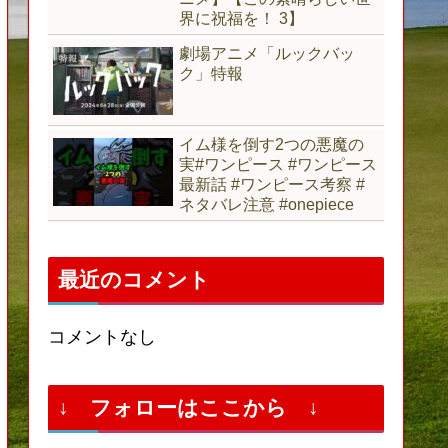
界に祝福を！ 3】
劇場アニメ「ルックバッ
ク」特報
イム様を倒す2つの悪魔の
実#ワンピース #ワンピース
最新話 #ワンピース考察 #
ネタバレ注意 #onepiece
最近のコメント
コメントなし
↓ フォローはここから ↓