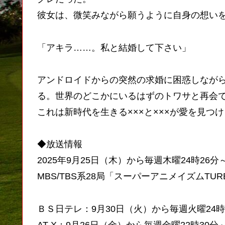
彼女は、微笑みながら願うように自身の想い
「アキラ……。私と結婚して下さい」
アンドロイドからの突然の求婚に困惑しなが
る。世界のどこかにいるはずのトワサと再会
これは新時代を生きる×××と×××が愛を見つ
◆放送情報
2025年9月25日（木）から毎週木曜24時26
MBS/TBS系28局「スーパーアニメイズムTU
ＢＳ日テレ：9月30日（火）から毎週火曜24時
AT-X：9月26日（金）から毎週金曜22時30分