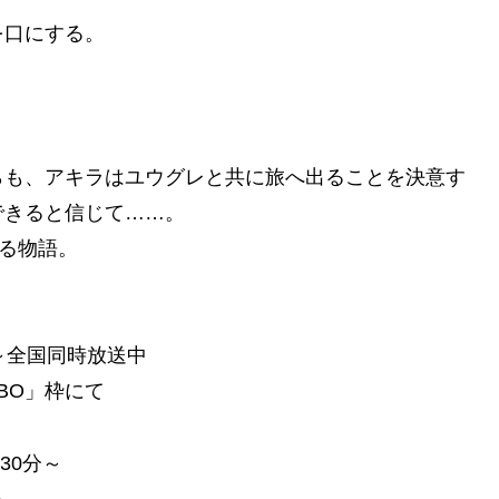
を口にする。
らも、アキラはユウグレと共に旅へ出ることを決意す
できると信じて……。
ける物語。
分～全国同時放送中
RBO」枠にて
30分～
～