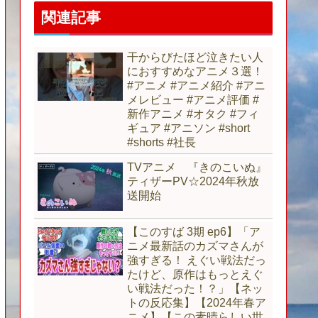
関連記事
干からびたほど泣きたい人
におすすめなアニメ３選！
#アニメ #アニメ紹介 #アニ
メレビュー #アニメ評価 #
新作アニメ #オタク #フィ
ギュア #アニソン #short
#shorts #社長
TVアニメ 『きのこいぬ』
ティザーPV☆2024年秋放
送開始
【このすば 3期 ep6】「ア
ニメ最新話のカズマさんが
強すぎる！ えぐい戦法だっ
たけど、原作はもっとえぐ
い戦法だった！？」【ネッ
トの反応集】【2024年春ア
ニメ】【この素晴らしい世