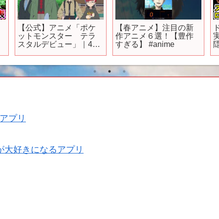
【公式】アニメ「ポケ
【春アニメ】注目の新
ットモンスター テラ
作アニメ６選！【豊作
スタルデビュー」｜4月
すぎる】 #anime
フ
12日（金）よりスター
ド
ト！
アプリ
が大好きになるアプリ