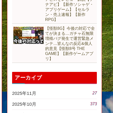
ナアビ】【新作ソシャゲ・
アプリゲーム】【セルラ
ン・売上速報】【新作
RPG】
【怪獣8G】今後の対応で全
てが決まる…ガチャ石無限
増殖バグ発生で運営緊急メ
ンテ…皆んなの反応&個人
的意見【怪獣8号 THE
GAME】【新作ゲームアプ
リ】
アーカイブ
27
2025年11月
373
2025年10月