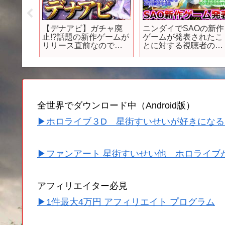
は怖
【デナアビ】ガチャ廃
ニンダイでSAOの新作
ム4選
止!?話題の新作ゲームが
ゲームが発表されたこ
リリース直前なので紹
とに対する視聴者の反
介します！【デュエッ
応集【SAOFD／SAO
トナイトアビス】
ラクチュアード デイ
リーム】
全世界でダウンロード中（Android版）
▶ホロライブ３D 星街すいせいが好きになる
▶ファンアート 星街すいせい他 ホロライブ
アフィリエイター必見
▶1件最大4万円 アフィリエイト プログラム