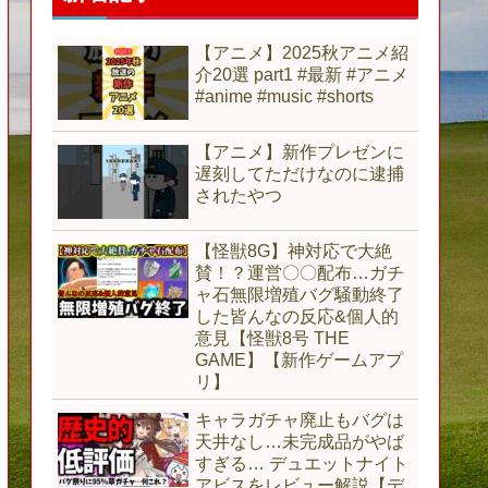
【アニメ】2025秋アニメ紹
介20選 part1 #最新 #アニメ
#anime #music #shorts
【アニメ】新作プレゼンに
遅刻してただけなのに逮捕
されたやつ
【怪獣8G】神対応で大絶
賛！？運営〇〇配布…ガチ
ャ石無限増殖バグ騒動終了
した皆んなの反応&個人的
意見【怪獣8号 THE
GAME】【新作ゲームアプ
リ】
キャラガチャ廃止もバグは
天井なし…未完成品がやば
すぎる… デュエットナイト
アビスをレビュー解説【デ