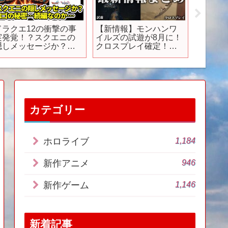
ドラクエ12の衝撃の事
【新情報】モンハンワ
【202
実発覚！？スクエニの
イルズの試遊が8月に！
い】7
隠しメッセージか？ロ
クロスプレイ確定！新
ニメに
ゴの秘密…天空なの
PVや新モンスター『バ
待作が大
か…
ーラハーラ』の特徴や
ニメの
新モーション、発売日
品紹介
と体験版の予想【モン
ズ、ロ
スターハンター ワイル
ロイン
ズ】
語シリ
活】
カテゴリー
1,184
ホロライブ
946
新作アニメ
1,146
新作ゲーム
新着記事