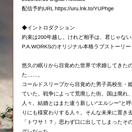
配信予約URL https://uru.lnk.to/YUPhge
◆イントロダクション
約束は200年越し。けれど相手は、君じゃな
P.A.WORKSのオリジナル本格ラブストーリ
悠久の眠りから目覚めた世界で求婚してきた
た……。
コールドスリープから目覚めた男子高校生・
ていた。戦争によって荒廃した街。国は廃れ、
人々。結婚とはまた違う新しい“エルシー”と
りにも様変わりする人々。そんな未来に置き
「トワサ！？」思わず口に出してしまったそ
グレだった。