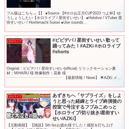
フル版はこちら→【】 ●Source 【#ホロお正月CUP2023 つよ杯】ゆ
うしょうしたい【ホロライブ / 星街すいせい】 ●Hololive / VTuber 星
街すいせい / Hoshimachi Suisei ●Use sounds...
#ビビデバ / 星街すいせい 歌って
ホロライブ
踊ってみた！#AZKi #ホロライブ
#shorts
Original：ビビデバ / 星街すいせい(official) リリックモーション素
材：MIHARU 様 映像制作：花春 様
┈┈┈┈┈┈┈┈┈┈┈┈┈┈┈ 【最新情報 / News】 🌟AZKi メジ
ャー1stアルバム「Route If...
あずきちへ「サプライズ」をしよ
ホロライブ
うと思った経緯とライブ終演後の
控室で号泣するフブみこめっと
【ホロライブ/切り抜き/星街すい
せい/AZKi】
【元動画様】 【雑談】5th fesお疲れ様でした！感想＆打ち上げ