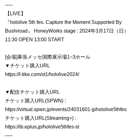
—–
【LIVE】
『hololive 5th fes. Capture the Moment Supported By
Bushiroad』 HoneyWorks stage : 2024年3月17日（日）
11:30 OPEN 13:00 START
[会場]幕張メッセ国際展示場1~3ホール
▼チケット購入URL
https://l-tike.com/st1/hololive2024/
▼配信チケット購入URL
チケット購入URL(SPWN) :
https://virtual.spwn.jp/events/24031601-jphololive5thfes
チケット購入URL(Streaming+) :
https://ib.eplus.jp/hololive5thfes-st
—–