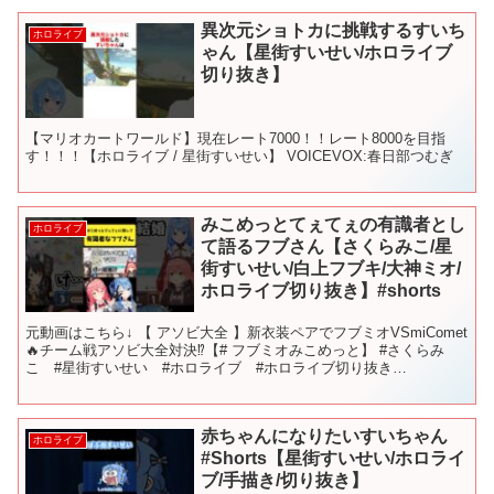
異次元ショトカに挑戦するすいち
ホロライブ
ゃん【星街すいせい/ホロライブ
切り抜き】
【マリオカートワールド】現在レート7000！！レート8000を目指
す！！！【ホロライブ / 星街すいせい】 VOICEVOX:春日部つむぎ
みこめっとてぇてぇの有識者とし
ホロライブ
て語るフブさん【さくらみこ/星
街すいせい/白上フブキ/大神ミオ/
ホロライブ切り抜き】#shorts
元動画はこちら↓ 【 アソビ大全 】新衣装ペアでフブミオVSmiComet
🔥チーム戦アソビ大全対決⁉【# フブミオみこめっと】 #さくらみ
こ #星街すいせい #ホロライブ #ホロライブ切り抜き
#sakuramiko #hololive ...
赤ちゃんになりたいすいちゃん
ホロライブ
#Shorts【星街すいせい/ホロライ
ブ/手描き/切り抜き】