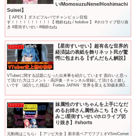
い/MomosuzuNene/Hoshimachi
Suisei】
【 APEX 】ダスピフルパでチャンピョン目指
す！！！！！！！！！！【 桃鈴ねね / hololive 】 #ホロライブ切り抜
き #星街すいせい #桃鈴ねね
【星街すいせい】超有名な世界的
ホロライブ
経済誌の表紙を飾りネット民が驚
愕に包まれる【ずんだもん解説】
VTuberに関する話題になった出来事を紹介しています 面白いと思っ
て頂けた方はコメント・高評価・チャンネル登録して頂けると嬉し
いです 《紹介した雑誌》 Forbes JAPAN「世界を変える30歳未満30
人」2025年10月号 《紹介させ...
妹属性のすいちゃんを上手になだ
ホロライブ
めるお姉さん属性みこち【さくら
みこ/星街すいせい/ホロライブ切
り抜き】#shorts
元動画はこちら↓ 【 アソビ大全 】新衣装ペアでフブミオVSmiComet