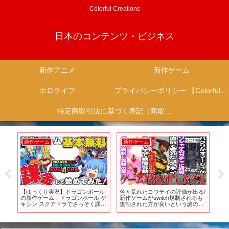
Colorful Creations
日本のコンテンツ・ビジネス
新作アニメ
新作ゲーム
ホロライブ
プライバシーポリシー 【Colorful Creation】
特定商取引法に基づく表記（商取引に関する開示）
新作ゲーム
新作ゲーム
新
な
【ゆっくり実況】ドラゴンボール
色々荒れたヨウテイの評価が出る/
【
題
の新作ゲーム！ドラゴンボール ゲ
新作ゲームがswitch規制されるも
機、
でわ
キシン スクアドラでさっそく課金
規制された方が良いという謎の現
スペ
】
だ！【天才チルノの珍ゲキスク/ド
象が発生/新作ソシャゲがスパイダ
機を
ラゴンボール ゲキシン スクアド
ー×GTA等の要素を含み過ぎてる
ドース
ラ】Part1
がガチャ無しでソシャゲ界隈どう
なる