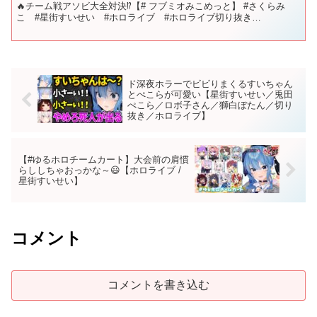
🔥チーム戦アソビ大全対決⁉【# フブミオみこめっと】 #さくらみ
こ #星街すいせい #ホロライブ #ホロライブ切り抜き
#sakuramiko #hololive ...
ド深夜ホラーでビビりまくるすいちゃん
とぺこらが可愛い【星街すいせい／兎田
ぺこら／ロボ子さん／獅白ぼたん／切り
抜き／ホロライブ】
【#ゆるホロチームカート】大会前の肩慣
らししちゃおっかな～😃【ホロライブ /
星街すいせい】
コメント
コメントを書き込む