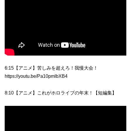
6:15【アニメ】苦しみを超えろ！我慢大会！
https://youtu.be/Pa10pmlbXB4
8:10【アニメ】これがホロライブの年末！【短編集】