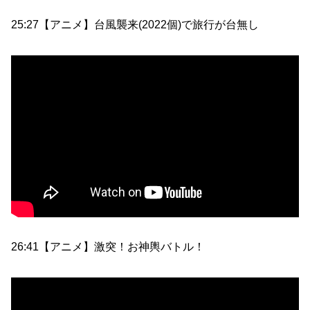
25:27【アニメ】台風襲来(2022個)で旅行が台無し
26:41【アニメ】激突！お神輿バトル！