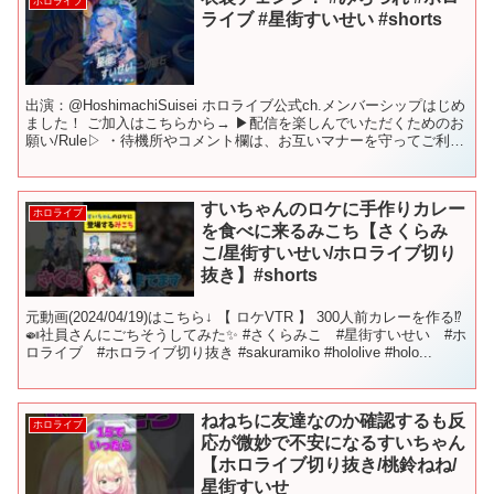
ホロライブ
ライブ #星街すいせい #shorts
出演：@HoshimachiSuisei ホロライブ公式ch.メンバーシップはじめ
ました！ ご加入はこちらから→ ▶配信を楽しんでいただくためのお
願い/Rule▷ ・待機所やコメント欄は、お互いマナーを守ってご利用
ください。 ・コメントやス...
すいちゃんのロケに手作りカレー
ホロライブ
を食べに来るみこち【さくらみ
こ/星街すいせい/ホロライブ切り
抜き】#shorts
元動画(2024/04/19)はこちら↓ 【 ロケVTR 】 300人前カレーを作る⁉️
🍛社員さんにごちそうしてみた✨ #さくらみこ #星街すいせい #ホ
ロライブ #ホロライブ切り抜き #sakuramiko #hololive #holo...
ねねちに友達なのか確認するも反
ホロライブ
応が微妙で不安になるすいちゃん
【ホロライブ切り抜き/桃鈴ねね/
星街すいせ