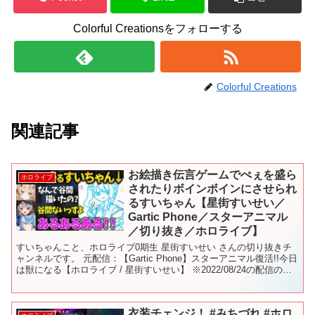
Colorful Creationsをフォローする
Colorful Creations
関連記事
お絵描き伝言ゲームでぺぇを盛ら
ホロライブ
されたりボインボインにさせられ
るすいちゃん【星街すいせい／
Gartic Phone／スターアニマル
／切り抜き／ホロライブ】
すいちゃんこと、ホロライブ0期生 星街すいせい さんの切り抜きチ
ャンネルです。 元配信：【Gartic Phone】スターアニマル復活!!今日
は獣になる【ホロライブ / 星街すいせい】 ※2022/08/24の配信の切
り抜きです すいちゃん...
衣装チェンジ！ #みちづれ #ホロ