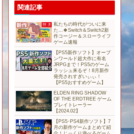
関連記事
私たちの時代がついに来
た…🍀Switch＆Switch2新
作コージー＆スローライフ
ゲーム速報
【PS5新作ソフト】オープ
ンワールド超大作に有名
JRPGまで！PS5のゲーム
ラッシュ来るぞ！8月新作
発売されすぎいぃぃ！
【PS5おすすめゲーム】
ELDEN RING SHADOW
OF THE ERDTREE ゲーム
プレイトレーラー
【2024.02】
【PS5･PS4新作ソフト】7
月の新作ゲームまとめて紹
介！じっくり遊べるゲーム