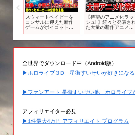
るべき!
【朝活】雑談｜新作ゲ
ONE PIECE 1107話予
メ教え
ームラッシュ｜MMD真
告「戦慄！研究所へ忍
で保存し
面目に勉強したよ
び寄る魔の手」
 #アニ
【VTuber / 坂中オル】
全世界でダウンロード中（Android版）
▶ホロライブ３D 星街すいせいが好きになる
▶ファンアート 星街すいせい他 ホロライブ
アフィリエイター必見
▶1件最大4万円 アフィリエイト プログラム