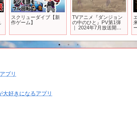
超話題のゲーム！売上
『スター・ウォーズ 無
本数が1億超えそうな最
法者たち』ゲーム概要
新ハクスラFPS、怒涛
トレーラー
の中毒性で圧倒的に面
【
白い
(PS5,PC,XBOX,Switch2
)｜『ボーダーランズ4』
【ゆっくり実況】
Borderlands4
アプリ
が大好きになるアプリ