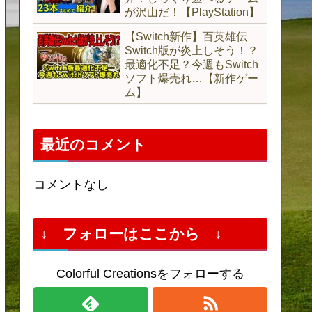
が沢山だ！【PlayStation】
【Switch新作】百英雄伝
Switch版が炎上しそう！？
最適化不足？今週もSwitch
ソフト爆売れ…【新作ゲー
ム】
最近のコメント
コメントなし
↓ フォローはここから ↓
Colorful Creationsをフォローする