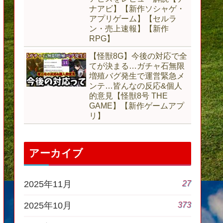
ナアビ】【新作ソシャゲ・
アプリゲーム】【セルラ
ン・売上速報】【新作
RPG】
【怪獣8G】今後の対応で全
てが決まる…ガチャ石無限
増殖バグ発生で運営緊急メ
ンテ…皆んなの反応&個人
的意見【怪獣8号 THE
GAME】【新作ゲームアプ
リ】
アーカイブ
27
2025年11月
373
2025年10月