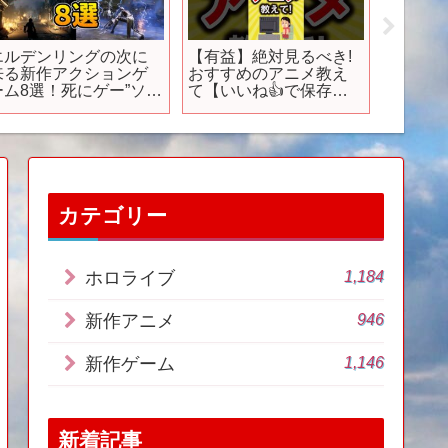
【夏休みにおすすめ】
浮遊スクロール
【Swit
後悔しないアクション
（short）Fuyuusukurol
この夏
ゲーム15選！
紹介バージョン #anime
ゲーム8
Switch/PS】
#和風音楽 #新作
#short
#switch
カテゴリー
1,184
ホロライブ
946
新作アニメ
1,146
新作ゲーム
新着記事