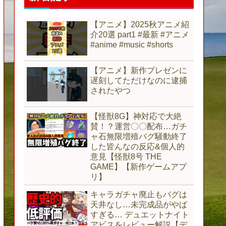
【アニメ】2025秋アニメ紹
介20選 part1 #最新 #アニメ
#anime #music #shorts
【アニメ】新作プレゼンに
遅刻してただけなのに逮捕
されたやつ
【怪獣8G】神対応で大絶
賛！？運営〇〇配布…ガチ
ャ石無限増殖バグ騒動終了
した皆んなの反応&個人的
意見【怪獣8号 THE
GAME】【新作ゲームアプ
リ】
キャラガチャ廃止もバグは
天井なし…未完成品がやば
すぎる… デュエットナイト
アビスをレビュー解説【デ