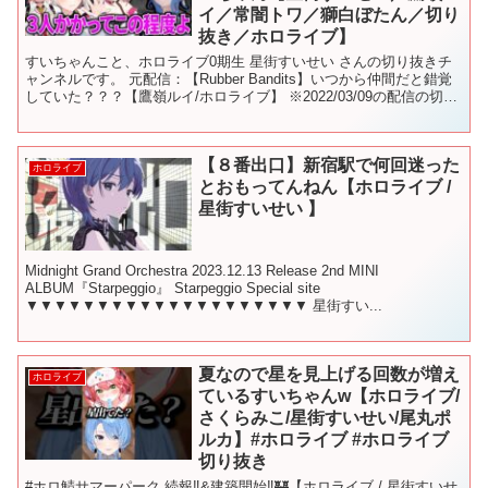
イ／常闇トワ／獅白ぼたん／切り
抜き／ホロライブ】
すいちゃんこと、ホロライブ0期生 星街すいせい さんの切り抜きチ
ャンネルです。 元配信：【Rubber Bandits】いつから仲間だと錯覚
していた？？？【鷹嶺ルイ/ホロライブ】 ※2022/03/09の配信の切り
抜きです すいちゃんのチャ...
【８番出口】新宿駅で何回迷った
ホロライブ
とおもってんねん【ホロライブ /
星街すいせい 】
Midnight Grand Orchestra 2023.12.13 Release 2nd MINI
ALBUM『Starpeggio』 Starpeggio Special site
▼▼▼▼▼▼▼▼▼▼▼▼▼▼▼▼▼▼▼▼ 星街すい...
夏なので星を見上げる回数が増え
ホロライブ
ているすいちゃんw【ホロライブ/
さくらみこ/星街すいせい/尾丸ポ
ルカ】#ホロライブ #ホロライブ
切り抜き
#ホロ鯖サマーパーク 続報‼&建築開始‼🏰【ホロライブ / 星街すいせ