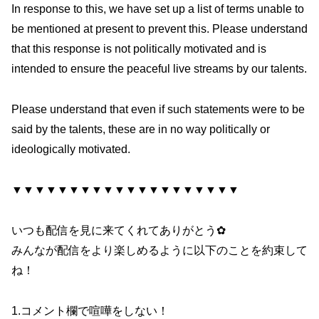
In response to this, we have set up a list of terms unable to
be mentioned at present to prevent this. Please understand
that this response is not politically motivated and is
intended to ensure the peaceful live streams by our talents.
Please understand that even if such statements were to be
said by the talents, these are in no way politically or
ideologically motivated.
▼▼▼▼▼▼▼▼▼▼▼▼▼▼▼▼▼▼▼▼
いつも配信を見に来てくれてありがとう✿
みんなが配信をより楽しめるように以下のことを約束して
ね！
1.コメント欄で喧嘩をしない！