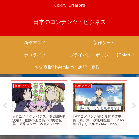
Colorful Creations
日本のコンテンツ・ビジネス
新作アニメ
新作ゲーム
ホロライブ
プライバシーポリシー 【Colorful Creation】
特定商取引法に基づく表記（商取引に関する開示）
新作アニメ
新作アニメ
新
注目
✨アニメ『クレバテス』第2期制作
TVアニメ『月が導く異世界道中
【2
】
決定‼️「魔獣の王と偽りの勇者伝
第二幕』第一夜無料配信！｜2024
す
承」新章スタート🔥 #クレバテス
年1月よりTOKYO MX、MBS、BS
キ
#アニメ2期
日テレ、AT-Xにて放送中！
た
刃/
生2