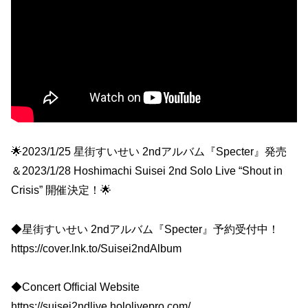
🌟2023/1/25 星街すいせい 2ndアルバム『Specter』発売
＆2023/1/28 Hoshimachi Suisei 2nd Solo Live “Shout in
Crisis” 開催決定！🌟
◆星街すいせい 2ndアルバム『Specter』予約受付中！
https://cover.lnk.to/Suisei2ndAlbum
◆Concert Official Website
https://suisei2ndlive.hololivepro.com/