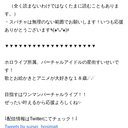
（全く読まないわけではなくたまに読むこともありま
す。）
・スパチャは無理のない範囲でお願いします！いつも応援
ありがとうございます٩(๑❛ᴗ❛๑)۶
▼▼▼▼▼▼▼▼▼▼▼▼▼▼▼▼▼▼▼▼
ホロライブ所属、バーチャルアイドルの星街すいせいで
す！
歌とお絵かきとアニメが大好きな１８歳☄☄
目指すはワンマンバーチャルライブ！！
ぜったい叶えるから応援よろしくね✨
⇩配信情報はTwitterにてチェック！⇩
Tweets by suisei_hosimati