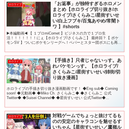
「お返事」が独特すぎるホロメン
ホロライブ
まとめ【ホロライブ切り抜き/ホ
ロライブ/さくらみこ/星街すいせ
い/白上フブキ/百鬼あやめ/常闇ト
ワ 】#shorts
▶️本編動画◀️ 【 １ブロmiComet 】ビジネスの力で１ブロ生
活！！！！！！！にぇ【ホロライブ/さくらみこ】 最終回？【 ポケ
モンSV 】ついにポケモンリーグへ！ペパーとスター団ボスにも再戦
だにぇ！【ホロライブ/さくらみこ】 【 RU...
【手描き】只者じゃないっす。あ
ホロライブ
れバケモンっす。【ホロライブ/
さくらみこ/星街すいせい/姉街/切
り抜き漫画】
ホロライブの手描き切り抜き漫画動画です！ ◆Eng sub◆ Coming
soon! ◆元動画◆ ◆Miko Ch. さくらみこ◆ ◆さくらみこ 公式
Twitter◆ ◆Suisei Channel◆ ◆星街すいせい 公式Twitter◆...
対戦ゲームでちょっと抜けてるも
ホロライブ
のの安定のキャラコンを魅せるす
いちゃん【星街すいせい／鷹嶺ル