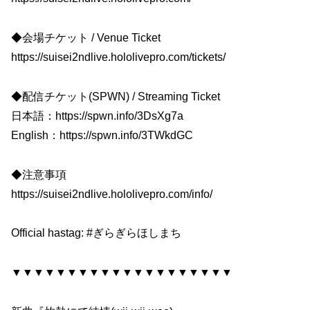
◆会場チケット / Venue Ticket
https://suisei2ndlive.hololivepro.com/tickets/
◆配信チケット(SPWN) / Streaming Ticket
日本語：https://spwn.info/3DsXg7a
English：https://spwn.info/3TWkdGC
◆注意事項
https://suisei2ndlive.hololivepro.com/info/
Official hastag: #ぎらぎらほしまち
▼▼▼▼▼▼▼▼▼▼▼▼▼▼▼▼▼▼▼▼