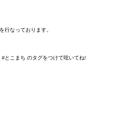
化を行なっております。
 #とこまち のタグをつけて呟いてね!