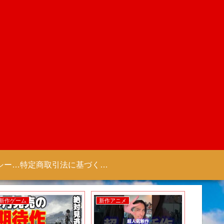
プライバシーポリシー 【Colorful Creation】
特定商取引法に基づく表記（商取引に関する開示）
新作アニメ
新作アニメ
新作ゲー