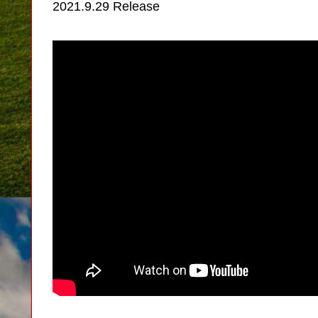
2021.9.29 Release