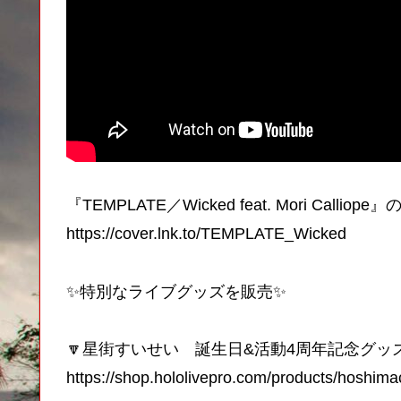
『TEMPLATE／Wicked feat. Mori Calli
https://cover.lnk.to/TEMPLATE_Wicked
✨特別なライブグッズを販売✨
🔽星街すいせい 誕生日&活動4周年記念グッズ
https://shop.hololivepro.com/products/hoshim