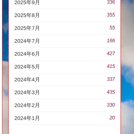
336
2025年9月
355
2025年8月
55
2025年7月
166
2024年7月
427
2024年6月
415
2024年5月
337
2024年4月
435
2024年3月
330
2024年2月
20
2024年1月