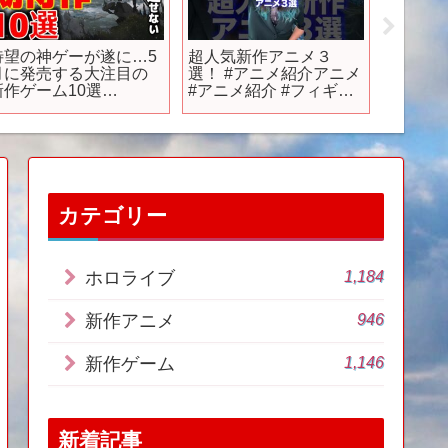
ドラゴンボールの新作
アニメ『暗殺教室』再
【新作ま
アニメが決定！！とり
放送ノンクレジットOP
売の大注
ま漫画版の超の映像化
映像③／
選！！【P
じゃなくてほんまによ
GENIC「ENDER」
【おす
かった！！！！
介】
カテゴリー
1,184
ホロライブ
946
新作アニメ
1,146
新作ゲーム
新着記事