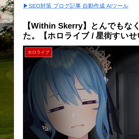
▶SEO対策 ブログ記事 自動作成 AIツール
【Within Skerry】とん
た。【ホロライブ / 星街すい
ホロライブ