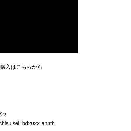
ope』の購入はこちらから
🔽
achisuisei_bd2022-an4th