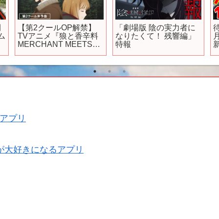
話題の新作ゲーム
のこりあげるっ│You
「Megabonk」が神ゲー
can have the rest.
すぎてドハマりする
『SAKAMOTO DAYS』
SPYGEA【Megabonk】
from DAYS.13「ばちあ
たり」神々廻(CV: 八代
拓) 大佛(CV: 早見沙織)
サカモトデイズ
アプリ
が大好きになるアプリ