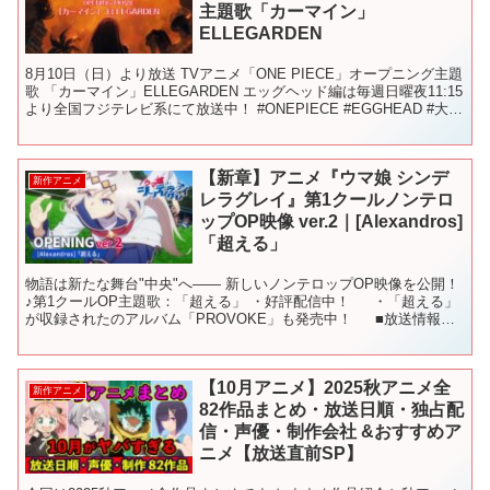
主題歌「カーマイン」
ELLEGARDEN
8月10日（日）より放送 TVアニメ「ONE PIECE」オープニング主題
歌 「カーマイン」ELLEGARDEN エッグヘッド編は毎週日曜夜11:15
より全国フジテレビ系にて放送中！ #ONEPIECE #EGGHEAD #大海
賊時間
【新章】アニメ『ウマ娘 シンデ
新作アニメ
レラグレイ』第1クールノンテロ
ップOP映像 ver.2｜[Alexandros]
「超える」
物語は新たな舞台"中央"へ―― 新しいノンテロップOP映像を公開！
♪第1クールOP主題歌：「超える」 ・好評配信中！ ・「超える」
が収録されたのアルバム「PROVOKE」も発売中！ ■放送情報
2025年4月6日からTBS系全国2...
【10月アニメ】2025秋アニメ全
新作アニメ
82作品まとめ・放送日順・独占配
信・声優・制作会社 &おすすめア
ニメ【放送直前SP】