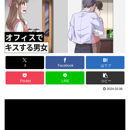
X
Facebook
はてブ
Pocket
LINE
コピー
2024.03.06