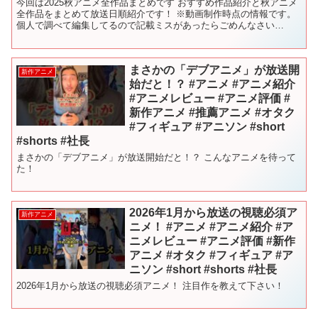
今回は2025秋アニメ全作品まとめです おすすめ作品紹介と秋アニメ
全作品をまとめて放送日順紹介です！ ※動画制作時点の情報です。
個人で調べて編集してるので記載ミスがあったらごめんなさい
twitterのアカウント作りました！ 生放送の告知や...
まさかの「デブアニメ」が放送開
新作アニメ
始だと！？ #アニメ #アニメ紹介
#アニメレビュー #アニメ評価 #
新作アニメ #推薦アニメ #オタク
#フィギュア #アニソン #short
#shorts #社長
まさかの「デブアニメ」が放送開始だと！？ こんなアニメを待って
た！
2026年1月から放送の視聴必須ア
新作アニメ
ニメ！ #アニメ #アニメ紹介 #ア
ニメレビュー #アニメ評価 #新作
アニメ #オタク #フィギュア #ア
ニソン #short #shorts #社長
2026年1月から放送の視聴必須アニメ！ 注目作を教えて下さい！