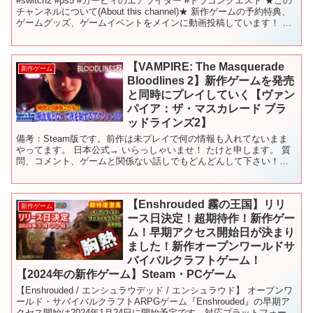
#switch2 #ps5 #カービィのエアライダー #ドラゴンクエスト ★この
チャンネルについて(About this channel)★ 新作ゲームの予約特典、
ゲームグッズ、ゲームイベントをメインに動画投稿しています！ リ
アル店舗（Ni...
【VAMPIRE: The Masquerade
新作ゲーム
Bloodlines 2】新作ゲームを発売
と同時にプレイしていく【ヴァン
パイア：ザ・マスカレード ブラ
ッドラインズ2】
備考：Steam版です。前作は未プレイで何の情報も入れてないまま
やってます。 日本公式→ いらっしゃいませ！ たけと申します。 質
問、コメント、ゲームと関係ない話しでもどんどんして下さい！
（ネタバレは禁止） のんびりお話ししながら皆と楽しく...
【Enshrouded 霧の王国】リリ
新作ゲーム
ース日決定！超期待作！新作ゲー
ム！早期アクセス開始日が決まり
ました！新作オープンワールドサ
バイバルクラフトゲーム！
【2024年の新作ゲーム】Steam・PCゲーム
【Enshrouded / エンシュラウデッド / エンシュラウド】 オープンワ
ールド・サバイバルクラフトARPGゲーム『Enshrouded』の早期ア
クセス開始は2024年1月24日に開始予定です。対応プラットフォーム