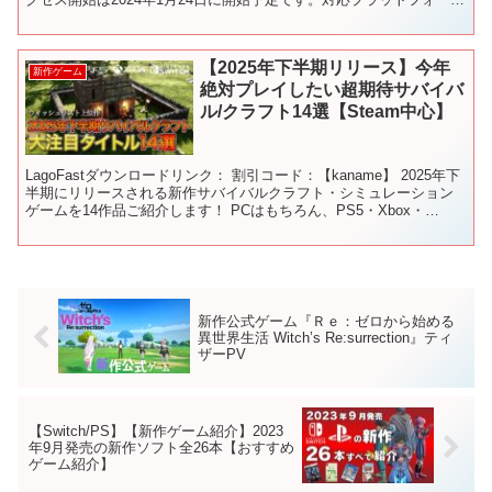
はPC（Steam）...
【2025年下半期リリース】今年
新作ゲーム
絶対プレイしたい超期待サバイバ
ル/クラフト14選【Steam中心】
LagoFastダウンロードリンク： 割引コード：【kaname】 2025年下
半期にリリースされる新作サバイバルクラフト・シミュレーション
ゲームを14作品ご紹介します！ PCはもちろん、PS5・Xbox・
Switchなど複数プラットフォー...
新作公式ゲーム『Ｒｅ：ゼロから始める
異世界生活 Witch’s Re:surrection』ティ
ザーPV
【Switch/PS】【新作ゲーム紹介】2023
年9月発売の新作ソフト全26本【おすすめ
ゲーム紹介】