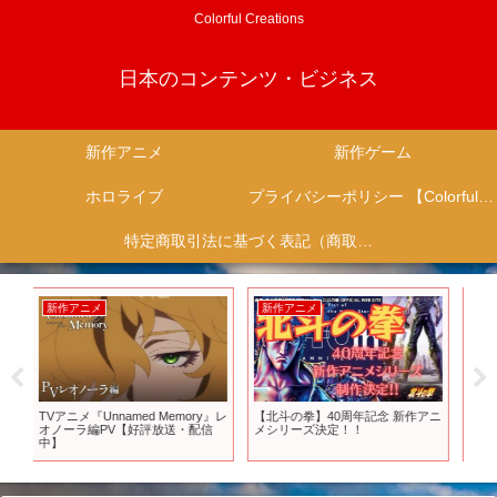
Colorful Creations
日本のコンテンツ・ビジネス
新作アニメ
新作ゲーム
ホロライブ
プライバシーポリシー 【Colorful Creation】
特定商取引法に基づく表記（商取引に関する開示）
新作アニメ
新作アニメ
新
y』レ
【北斗の拳】40周年記念 新作アニ
【公式】★4月新作アニメ見逃し
５
信
メシリーズ決定！！
配信★「当て馬キャラのくせし
は
て、スパダリ王子に寵愛されてい
ヘ
ます。」第1話期間限定本編配信
が
【PS