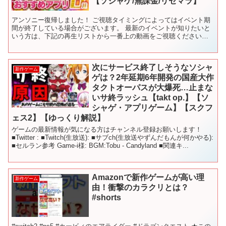
【ソシャゲ/無課金/リセマラ】
アンソニー復帰しました！ ご視聴タイミングによってはイベント期
間が終了している場合がございます。 最新のイベントが知りたいと
いう方は、下記の再生リストから一番上の動画をご視聴ください！
下記のページでは、話題の新作アプリや定番の人気アプリを...
次にサービス終了しそうなソシャ
新作ゲーム
ゲは？2年延期6年開発の国産大作
タクトオーパスが大爆死…止まな
いサ終ラッシュ【takt op.】【ソ
シャゲ・アプリゲーム】【スクフ
ェス2】【ゆっくり解説】
ゲームの最新情報が気になる方はチャンネル登録お願いします！
■Twitter : ■Twitch(生放送): ■サブch(生放送やずんだもんが何かやる):
■セルラン参考 Game-i様: BGM:Tobu - Candyland ■関連キ...
Amazonで新作ゲームが高い理
新作ゲーム
由！衝撃のカラクリとは？
#shorts