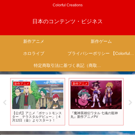
Colorful Creations
日本のコンテンツ・ビジネス
新作アニメ
新作ゲーム
ホロライブ
プライバシーポリシー 【Colorful Creation】
特定商取引法に基づく表記（商取引に関する開示）
新作アニメ
新作アニメ
新
リー
【公式】アニメ「ポケットモンス
『魔神英雄伝ワタル 七魂の龍神
【2
ー
ター テラスタルデビュー」｜4
丸』新作アニメPV
全5
月12日（金）よりスタート！
版)
ドー