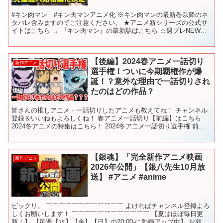
#キン肉マン #キン肉マンアニメ化 ※キン肉マンの最新巻以降のネ
タバレ含みますのでご注意ください。 ★アニメ新シリーズの公式サ
イトはこちら → 『キン肉マン』の最新話はこちら ☆週プレNEWS
→httpswpb.shueisha.co.j...
【後編】2024春アニメ一話切り
新作アニメ
選手権！ついに今期覇権作が爆
誕！？意外な理由で一話切りされ
たのはどの作品？
皆さんの推しアニメ・一話切りしたアニメも教えてね！ チャンネル
登録＆いいねもよろしくね！ 春アニメ一話切り【前編】はこちら
2024冬アニメの特集はこちら！ 2024冬アニメ一話切り選手権 前
編 後編 2024冬アニメ６話切り選手権 2...
【銀魂】「完全新作アニメ映画
新作アニメ
2026年公開」【銀八先生10月放
送】 #アニメ #anime
ビックリ。 ￣￣￣￣￣￣￣￣￣￣￣￣ よければチャンネル登録よろ
しくお願いします！ ￣￣￣￣￣￣￣￣￣￣￣￣ 【夏はほぼ毎日更
新！】 【毎週【水】【金】【日】の20:00-に動画アップ中】 お願い