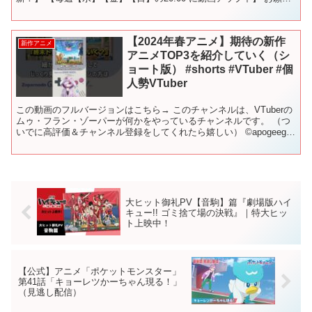
します！ 使用BGM【極東の羊、テレキャスタ...
【2024年春アニメ】期待の新作
新作アニメ
アニメTOP3を紹介していく（シ
ョート版） #shorts #VTuber #個
人勢VTuber
この動画のフルバージョンはこちら→ このチャンネルは、VTuberの
ムゥ・フラン・ゾーパーが何かをやっているチャンネルです。 （つ
いでに高評価＆チャンネル登録をしてくれたら嬉しい） ©apogeego
／「終末トレインどこへいく？」製作委員会...
大ヒット御礼PV【音駒】篇『劇場版ハイ
キュー!! ゴミ捨て場の決戦』｜特大ヒッ
ト上映中！
【公式】アニメ「ポケットモンスター」
第41話「キョーレツかーちゃん現る！」
（見逃し配信）