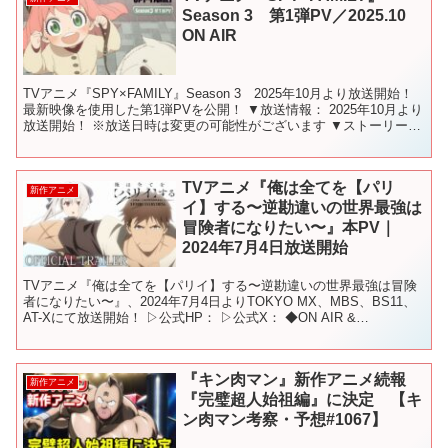
Season 3 第1弾PV／2025.10
ON AIR
TVアニメ『SPY×FAMILY』Season 3 2025年10月より放送開始！
最新映像を使用した第1弾PVを公開！ ▼放送情報： 2025年10月より
放送開始！ ※放送日時は変更の可能性がございます ▼ストーリー：
人はみな 誰にも見...
TVアニメ『俺は全てを【パリ
新作アニメ
イ】する〜逆勘違いの世界最強は
冒険者になりたい〜』本PV｜
2024年7月4日放送開始
TVアニメ『俺は全てを【パリイ】する〜逆勘違いの世界最強は冒険
者になりたい〜』、2024年7月4日よりTOKYO MX、MBS、BS11、
AT-Xにて放送開始！ ▷公式HP： ▷公式X： ◆ON AIR &
STREAMING 2024年7...
『キン肉マン』新作アニメ続報
新作アニメ
『完璧超人始祖編』に決定 【キ
ン肉マン考察・予想#1067】