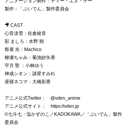
アニメーション制作：ティー・エヌ・ケー
製作：「ぶいでん」製作委員会
🎥 CAST
心音淡雪：佐倉綾音
彩 ましろ：水野 朔
祭屋 光：Machico
柳瀬ちゃみ：菊池紗矢香
宇月 聖 ：小林ゆう
神成シオン：諸星すみれ
昼寝ネコマ：大橋彩香
アニメ公式Twitter： @vden_anime
アニメ公式サイト： https://vden.jp
©七斗七・塩かずのこ／KADOKAWA／「ぶいでん」製作
委員会