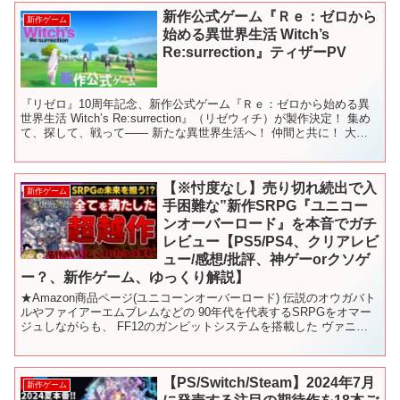
新作公式ゲーム『Ｒｅ：ゼロから
新作ゲーム
始める異世界生活 Witch’s
Re:surrection』ティザーPV
『リゼロ』10周年記念、新作公式ゲーム『Ｒｅ：ゼロから始める異
世界生活 Witch’s Re:surrection』（リゼウィチ）が製作決定！ 集め
て、探して、戦って―― 新たな異世界生活へ！ 仲間と共に！ 大人
気小説『Ｒｅ：ゼロから始める...
【※忖度なし】売り切れ続出で入
新作ゲーム
手困難な”新作SRPG『ユニコー
ンオーバーロード』を本音でガチ
レビュー【PS5/PS4、クリアレビ
ュー/感想/批評、神ゲーorクソゲ
ー？、新作ゲーム、ゆっくり解説】
★Amazon商品ページ(ユニコーンオーバーロード) 伝説のオウガバト
ルやファイアーエムブレムなどの 90年代を代表するSRPGをオマー
ジュしながらも、 FF12のガンビットシステムを搭載した ヴァニラ
ウェア開発のPS4/PS5の新作リアル...
【PS/Switch/Steam】2024年7月
新作ゲーム