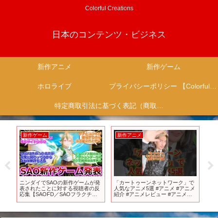
Colorful Creations
日本のコンテンツ・ビジネス
新作アニメ
新作ゲーム
ホロライブ
プライバシーポリシー 【Colorful Creation】
特定商取引法に基づく表記（商取引に関する開示）
新作ゲーム
新作アニメ
新
。」
ニンダイでSAOの新作ゲームが発
「カートゥーンネットワーク」で
【
表されたことに対する視聴者の反
人気なアニメ5選 #アニメ #アニメ
キ
応集【SAOFD／SAOフラクチュ
紹介 #アニメレビュー #アニメ評
【
アード デイドリーム】
価 #新作アニメ #オタク #フィギュ
ズ
ア #アニソン #short #shorts #社長
ワ
園
解