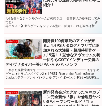
に発売する注目の期待作を18本ご
紹介！
7月も色々なジャンルのゲームが発売予定！ 是非購入の参考にしてみ
てね♪ ━━━━━━━━━━━━━━━━━━━━━━━━━━ 🎬
再生リスト🎬 新作ゲームをジャンル別にご紹介♪ これを観れば新作
ゲームを網羅できます！ ━━━━━━━━━━━━...
開発費190億爆死のアイツが来
新作ゲーム
る…4月PSカタログとフリプに追
加される大注目・超期待新作ゲー
ム15選！！悲惨なアヴェウムの騎
士団やらGOTYインディー受賞の
デイヴザダイバー等いろいろヤバいメンツ
これまた実験企画です ━━━━━━━━━━━━━━━━ おすすめ
ゲーム ■ドラゴンズドグマ2 ■【PS5】Rise of the Ronin ■Stellar
Blade(ステラ―ブレイド) ■スカル アンド ボーンズ -PS5 ■新型PS...
新作発表会がエグかったｗｗカプ
新作ゲーム
コン完全新作『祇』や倫理観ヤバ
いSFオープンワールド『The