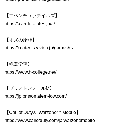
【アベンチュラテイルズ】
https://aventuratales.jp/#/
【オズの原罪】
https://contents.vivion.jp/games/oz
【魂器学院】
https://www.h-college.net/
【プリストンテールM】
https://jp.pristontalem-fow.com/
【Call of Duty®: Warzone™ Mobile】
https://www.callofduty.com/ja/warzonemobile