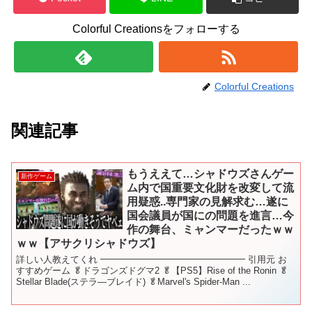
Colorful Creationsをフォローする
Colorful Creations
関連記事
もうええて…シャドウズさんゲー
新作ゲーム
ム内で国重要文化財を改変して流
用疑惑..専門家の見解求む…遂に
国会議員が国にの問題を進言…今
作の舞台、ミャンマーだったｗｗ
ｗｗ【アサクリシャドウズ】
詳しい人教えてくれ ━━━━━━━━━━━━━━━━ 引用元 お
すすめゲーム 🥬ドラゴンズドグマ2 🥬【PS5】Rise of the Ronin 🥬
Stellar Blade(ステラ―ブレイド) 🥬Marvel's Spider-Man ...