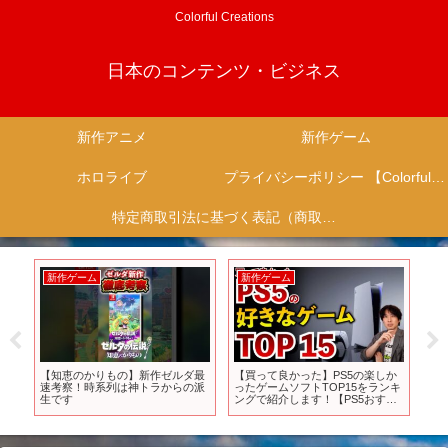
Colorful Creations
日本のコンテンツ・ビジネス
新作アニメ
新作ゲーム
ホロライブ
プライバシーポリシー 【Colorful Creation】
特定商取引法に基づく表記（商取引に関する開示）
新作ゲーム
新作ゲーム
新
評
【知恵のかりもの】新作ゼルダ最
【買って良かった】PS5の楽しか
【H
速考察！時系列は神トラからの派
ったゲームソフトTOP15をランキ
で
生です
ングで紹介します！【PS5おすす
ー
めゲーム紹介】