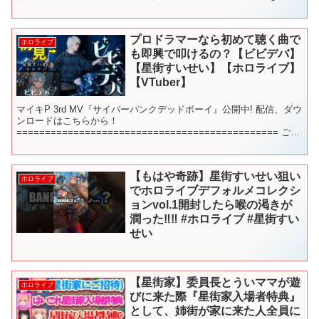
用音源：効果音ラボ VOICEVOX：...
プロドラマーなら初めて聴く曲で
ホロライブ
も即興で叩けるの？【ビビデバ】
【星街すいせい】【ホロライブ】
【VTuber】
マイキP 3rd MV『サイバーパンクデッドボーイ』公開中! 配信、ダウ
ンロードはこちらから！
============================================== ご本
家様： ===================...
【もはや奇跡】星街すいせい狙い
ホロライブ
でホロライブデフォルメコレクシ
ョンvol.1開封したら喉の渇きが
潤った‼︎‼︎ #ホロライブ #星街すい
せい
【星街家】委員長とういママが遊
ホロライブ
びに来た際『星街家入場者特典』
として、姉街が家に来た人全員に