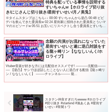
特典を配っている事情を説明する
すいちゃんw【ホロライブ切り抜
き/にじさんじ切り抜き/星街すいせい/月ノ美兎】
※タイムスタンプはこちら↓↓ 00:00 すいちゃんから逆凸 00:48 ビビ
デバを飲んできた委員長w 02:24 星街家に招待された委員長とういマ
マのエピソードw 05:51 お互いにリスペクトし合う委員長とすいちゃ
ん ☆元動画はこちら↓...
念願の共演がお流れになっていた
ホロライブ
星街すいせいと遂に逆凸対談をす
る龍ヶ崎リン【ななしいんく/ホ
ロライブ】
Vtuber音楽が好きな方には元配信オススメです! ------------元配信--------
---- 【逆凸】サシでほぼ話したことない人に逆凸する配信【龍ヶ崎リ
ン / ななしいんく】 ---------チャンネル--------- 龍...
スタテン仲良すぎだろwwww #ホロライブ
#切り抜き #startend #湊あくあ #星街す
いせい #常闇トワ