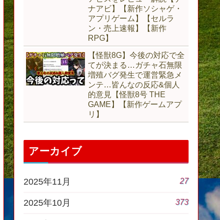
ナアビ】【新作ソシャゲ・
アプリゲーム】【セルラ
ン・売上速報】【新作
RPG】
【怪獣8G】今後の対応で全
てが決まる…ガチャ石無限
増殖バグ発生で運営緊急メ
ンテ…皆んなの反応&個人
的意見【怪獣8号 THE
GAME】【新作ゲームアプ
リ】
アーカイブ
27
2025年11月
373
2025年10月