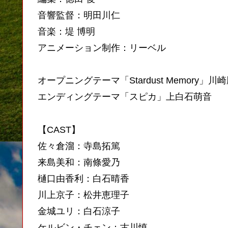
音響監督：明田川仁
音楽：堤 博明
アニメーション制作：リーベル
オープニングテーマ「Stardust Memory」川
エンディングテーマ「スピカ」上白石萌音
【CAST】
佐々倉溜：寺島拓篤
来島美和：南條愛乃
樋口由香利：白石晴香
川上京子：松井恵理子
金城ユリ：白石涼子
ケルビン・チェン：古川慎