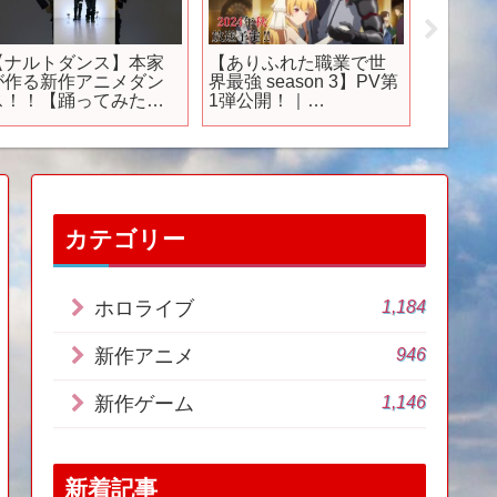
【ナルトダンス】本家
【ありふれた職業で世
『ロマン
が作る新作アニメダン
界最強 season 3】PV第
リベン
ス！！【踊ってみた】
1弾公開！｜
ン』ア
naruto
ARIFURETA PV
トレー
カテゴリー
1,184
ホロライブ
946
新作アニメ
1,146
新作ゲーム
新着記事