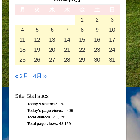
月
火
水
木
金
土
日
1
2
3
4
5
6
7
8
9
10
11
12
13
14
15
16
17
18
19
20
21
22
23
24
25
26
27
28
29
30
31
« 2月
4月 »
Site Statistics
Today's visitors:
170
Today's page views: :
206
Total visitors :
43,120
Total page views:
48,129