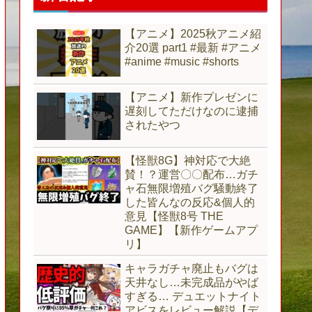
【アニメ】2025秋アニメ紹
介20選 part1 #最新 #アニメ
#anime #music #shorts
【アニメ】新作プレゼンに
遅刻してただけなのに逮捕
されたやつ
【怪獣8G】神対応で大絶
賛！？運営〇〇配布…ガチ
ャ石無限増殖バグ騒動終了
した皆んなの反応&個人的
意見【怪獣8号 THE
GAME】【新作ゲームアプ
リ】
キャラガチャ廃止もバグは
天井なし…未完成品がやば
すぎる… デュエットナイト
アビスをレビュー解説【デ