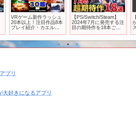
VRゲーム新作ラッシュ
【PS/Switch/Steam】
20本以上！注目作品8本
2024年7月に発売する注
プレイ紹介・カエル
目の期待作を18本ご紹
VR5周年 Meta Quest
介！
#
Sw
3/3S ・Steam・PSVR2
っ
アプリ
が大好きになるアプリ