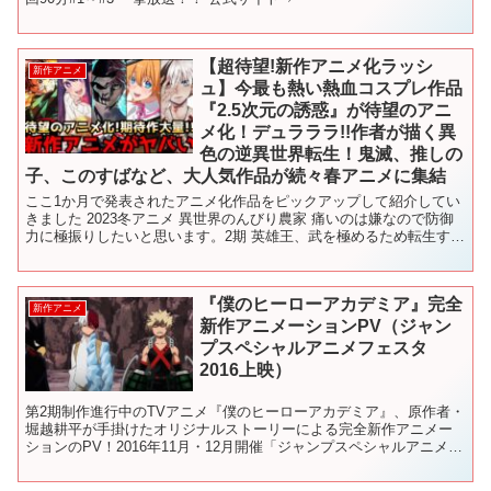
【超待望!新作アニメ化ラッシ
新作アニメ
ュ】今最も熱い熱血コスプレ作品
『2.5次元の誘惑』が待望のアニ
メ化！デュラララ!!作者が描く異
色の逆異世界転生！鬼滅、推しの
子、このすばなど、大人気作品が続々春アニメに集結
ここ1か月で発表されたアニメ化作品をピックアップして紹介してい
きました 2023冬アニメ 異世界のんびり農家 痛いのは嫌なので防御
力に極振りしたいと思います。2期 英雄王、武を極めるため転生す
お隣の天使様にいつの間にか駄目人間にされていた...
『僕のヒーローアカデミア』完全
新作アニメ
新作アニメーションPV（ジャン
プスペシャルアニメフェスタ
2016上映）
第2期制作進行中のTVアニメ『僕のヒーローアカデミア』、原作者・
堀越耕平が手掛けたオリジナルストーリーによる完全新作アニメー
ションのPV！2016年11月・12月開催「ジャンプスペシャルアニメフ
ェスタ2016」で上映！ ＜スタッフ＞ 原作・...