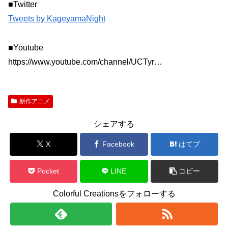
■Twitter
Tweets by KageyamaNight
■Youtube
https://www.youtube.com/channel/UCTyr…
新作アニメ
シェアする
X
Facebook
はてブ
Pocket
LINE
コピー
Colorful Creationsをフォローする