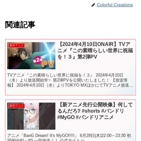
Colorful Creations
関連記事
【2024年4月10日ONAIR】TVア
新作アニメ
ニメ『この素晴らしい世界に祝福
を！３』第2弾PV
TVアニメ『この素晴らしい世界に祝福を！３』 2024年4月10日
（水）より放送開始🌸✨ 第2弾PVを公開いたしました！ 【放送情
報】 2024年4月10日（水）よりTOKYO MXほかにてTVアニメ放送開
始！ TOKYO MX： 4月10...
【新アニメ先行公開映像】何して
新作アニメ
るんだろ❔ #shorts #バンドリ
#MyGO #バンドリアニメ
アニメ「BanG Dream! It's MyGO!!!!!」 6月29日(木)22:00～23:30 初
回90分#1～#3 一挙放送！！ 公式サイト⇒