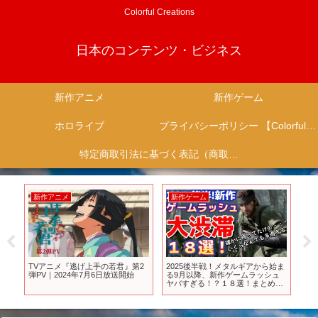
Colorful Creations
日本のコンテンツ・ビジネス
新作アニメ
新作ゲーム
ホロライブ
プライバシーポリシー 【Colorful Creation】
特定商取引法に基づく表記（商取引に関する開示）
新作アニメ
新作ゲーム
新
：
TVアニメ『逃げ上手の若君』第2
2025後半戦！メタルギアから始ま
『
猫
弾PV｜2024年7月6日放送開始
る9月以降、新作ゲームラッシュ
オー
ヤバすぎる！？１８選！まとめて
紹介！【おすすめゲームソフト】