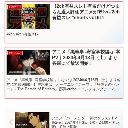
【2ch有益スレ】有名だけどつま
新作アニメ
らん過大評価アニメがｺﾁﾗw #2ch
有益スレ #shorts vol.611
#2ch #2ch有益スレ
アニメ『黒執事 -寄宿学校編-』本
新作アニメ
PV｜2024年4月13日（土）より
各局にて放送開始！
アニメ『黒執事 -寄宿学校編-』いよいよ2024年4月13日（土）より各
局にて放送開始！ 主題歌は、オープニングテーマ：「狂信者のパレ
ード - The Parade of Battlers」音羽-otoha-／エンディングテーマ：
「贖罪」シ...
アニメ『バーテンダー 神のグラス』PV
第2弾｜2024年4月3日（水）24:00～テレ
東にて放送開始