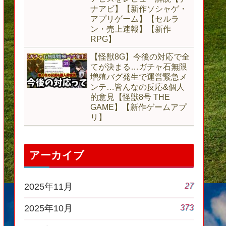
ナアビ】【新作ソシャゲ・
アプリゲーム】【セルラ
ン・売上速報】【新作
RPG】
【怪獣8G】今後の対応で全
てが決まる…ガチャ石無限
増殖バグ発生で運営緊急メ
ンテ…皆んなの反応&個人
的意見【怪獣8号 THE
GAME】【新作ゲームアプ
リ】
アーカイブ
27
2025年11月
373
2025年10月