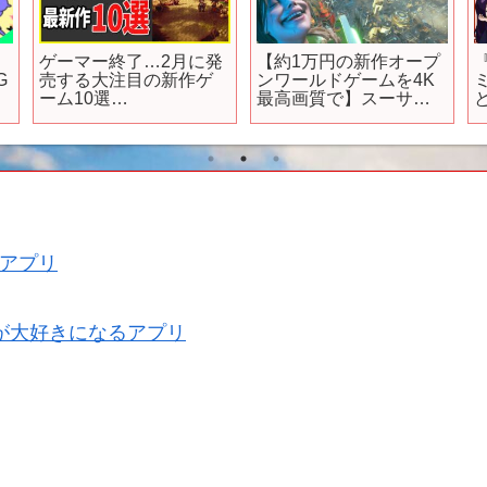
】
ゲーマー終了…2月に発
【約1万円の新作オープ
G
売する大注目の新作ゲ
ンワールドゲームを4K
ーム10選
最高画質で】スーサイ
新
【PS4|5/Switchおすす
ド・スクワッド キル
めゲーム】
ザジャスティスリーグ
アプリ
が大好きになるアプリ