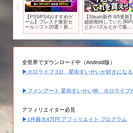
】新作鬼
【PS5/PS4おすすめゲ
【Steam新作 8/5更新
し壺お
ーム】プレステ激安セ
超絶期待していたJRP
#猫元パ
ールソフト20選！新作
とかパズルとかで最高
オープンワールドや人
の週｜Steam期待の最
気RPGが最大
作10選【2025年7月28
90%OFF！
日～8月10日発売】
【Switch/PC/Xbox】
全世界でダウンロード中（Android版）
▶ホロライブ３D 星街すいせいが好きになる
▶ファンアート 星街すいせい他 ホロライブ
アフィリエイター必見
▶1件最大4万円 アフィリエイト プログラム