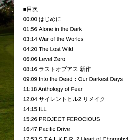
■目次
00:00 はじめに
01:56 Alone in the Dark
03:14 War of the Worlds
04:20 The Lost Wild
06:06 Level Zero
08:16 ラストオブアス 新作
09:09 Into the Dead：Our Darkest Days
11:18 Anthology of Fear
12:04 サイレントヒル2 リメイク
14:15 ILL
15:26 PROJECT FEROCIOUS
16:47 Pacific Drive
17:53 S.T.A.L.K.E.R. 2 Heart of Chornobyl