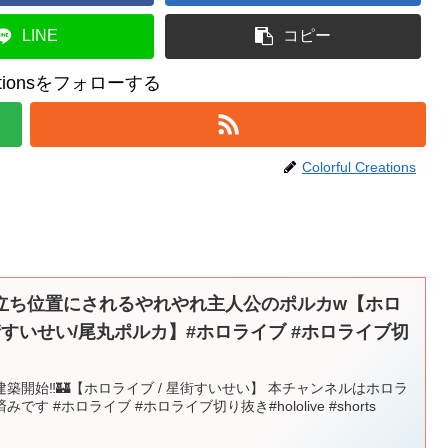
LINE
コピー
reationsをフォローする
Colorful Creations
立ち位置にされるやれやれ主人公のポルカw【ホロ
街すいせい/尾丸ポルカ】#ホロライブ #ホロライブ切
建築開始‼🏰【ホロライブ / 星街すいせい】 本チャンネルはホロラ
 #ホロライブ #ホロライブ切り抜き#hololive #shorts