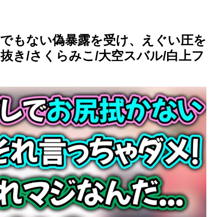
でもない偽暴露を受け、えぐい圧を
き/さくらみこ/大空スバル/白上フ