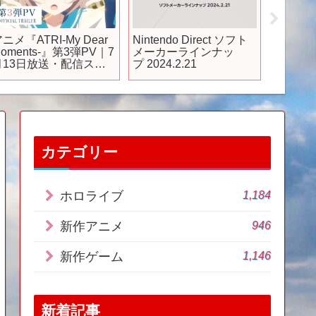
ニメ『ATRI-My Dear
Nintendo Direct ソフト
マクロ
oments-』第3弾PV｜7
メーカーラインナッ
低評価の
月13日放送・配信スタ
プ 2024.2.21
前の手
ート
すぎた【
Shootin
カテゴリー
1,184
ホロライブ
946
新作アニメ
1,146
新作ゲーム
新着記事