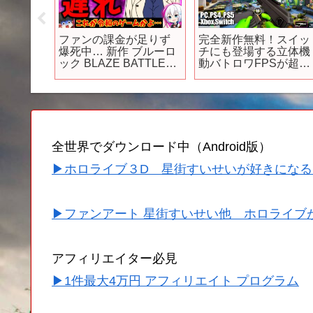
者刑に処
ファンの課金が足りず
完全新作無料！スイッ
026年1
爆死中… 新作 ブルーロ
チにも登場する立体機
ック BLAZE BATTLEを
動バトロワFPSが超軽
レビュー解説【ソシャ
量で凄く面白い
ゲ・アプリゲーム】
(PC,PS4,PS5,XBOX,
【ゆっくり解説】【ブ
itch)｜mini Royal【ゆ
レバト】【ブルロク】
くり実況】ミニロイヤ
【新作サッカーゲー
ル
ム】
全世界でダウンロード中（Android版）
▶ホロライブ３D 星街すいせいが好きになる
▶ファンアート 星街すいせい他 ホロライブ
アフィリエイター必見
▶1件最大4万円 アフィリエイト プログラム