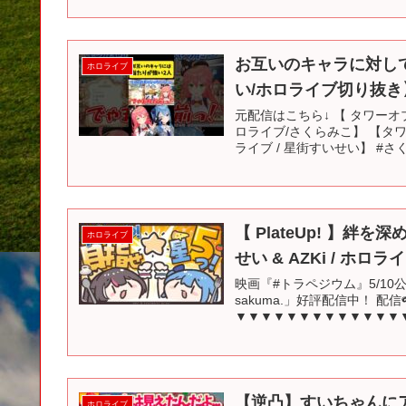
お互いのキャラに対して
ホロライブ
い/ホロライブ切り抜き】#
元配信はこちら↓ 【 タワー
ロライブ/さくらみこ】 【タ
ライブ / 星街すいせい】 #さ
【 PlateUp! 】
ホロライブ
せい & AZKi / ホロラ
映画『#トラペジウム』5/10公開！
sakuma.」好評配信中！ 配信
▼▼▼▼▼▼▼▼▼▼▼▼▼▼▼
【逆凸】すいちゃんに
ホロライブ