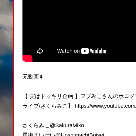
元動画⬇︎
【 実はドッキリ企画 】フブみこさんのホロ
ライブ/さくらみこ】 https://www.youtube.com/liv
さくらみこ@SakuraMiko
星街すいせい@HoshimachiSuisei