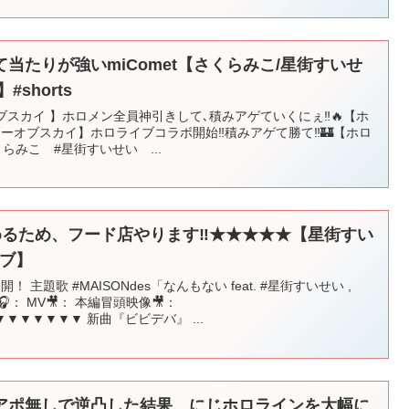
当たりが強いmiComet【さくらみこ/星街すいせ
shorts
オブスカイ 】ホロメン全員神引きして､積みアゲていくにぇ‼🔥【ホ
ワーオブスカイ】ホロライブコラボ開始‼積みアゲて勝て‼🏰【ホロ
くらみこ #星街すいせい ...
絆を深めるため、フード店やります‼★★★★★【星街すい
イブ】
 主題歌 #MAISONdes「なんもない feat. #星街すいせい ,
🎧： MV🎥： 本編冒頭映像🎥：
▼▼▼▼▼ 新曲『ビビデバ』 ...
アポ無しで逆凸した結果、にじホロラインを大幅に