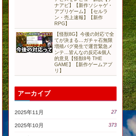
ナアビ】【新作ソシャゲ・
アプリゲーム】【セルラ
ン・売上速報】【新作
RPG】
【怪獣8G】今後の対応で全
てが決まる…ガチャ石無限
増殖バグ発生で運営緊急メ
ンテ…皆んなの反応&個人
的意見【怪獣8号 THE
GAME】【新作ゲームアプ
リ】
アーカイブ
27
2025年11月
373
2025年10月