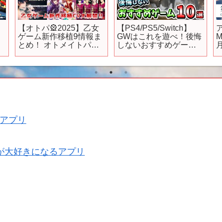
【オトパ🎡2025】乙女
【PS4/PS5/Switch】
ア
ゲーム新作移植9情報ま
GWはこれを遊べ！後悔
M
とめ！ オトメイトパー
しないおすすめゲーム
ティー Switch クレチェ
10選！【おすすめゲー
Sw
ン otomegame
ム】
っ
アプリ
が大好きになるアプリ