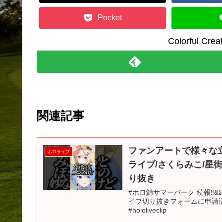
Pocket
Colorful C
関連記事
ファンアートで様々な
ホロライブ
ライブ/さくらみこ/星
り抜き
#ホロ鯖サマーパーク 続報‼&
イブ切り抜きフォームに申請済みです
#hololiveclip