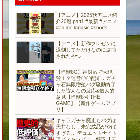
【アニメ】2025秋アニメ紹
介20選 part1 #最新 #アニメ
#anime #music #shorts
【アニメ】新作プレゼンに
遅刻してただけなのに逮捕
されたやつ
【怪獣8G】神対応で大絶
賛！？運営〇〇配布…ガチ
ャ石無限増殖バグ騒動終了
した皆んなの反応&個人的
意見【怪獣8号 THE
GAME】【新作ゲームアプ
リ】
キャラガチャ廃止もバグは
天井なし…未完成品がやば
すぎる… デュエットナイト
アビスをレビュー解説【デ