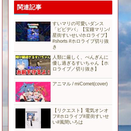
関連記事
すいマリの可愛いダンス
「ビビデバ」【宝鐘マリン/
星街すいせい/ホロライブ】
#shorts #ホロライブ切り抜
き
人類に厳しく、ぺんぎんに
優し過ぎるすいちゃん【ホ
ロライブ／切り抜き】
アニマル / miComet(cover)
【リクエスト】電気オンオ
フ#ホロライブ#星街すいせ
い#風間いろは