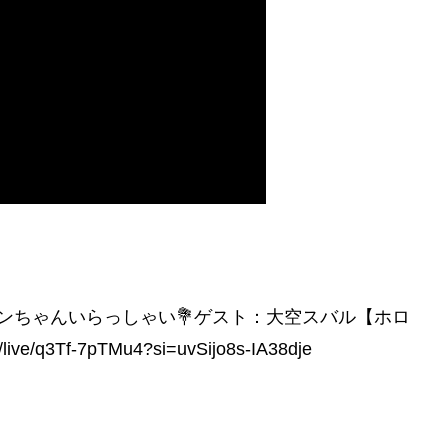
メンちゃんいらっしゃい💐ゲスト：大空スバル【ホロ
e/q3Tf-7pTMu4?si=uvSijo8s-IA38dje