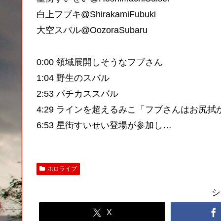
白上フブキ@ShirakamiFubuki
大空スバル@OozoraSubaru
0:00 領域展開しそうなフブさん
1:04 野生のスバル
2:53 パチカススバル
4:29 ラインを超えるみこ「フブさんはお尻拭
6:53 星街すいせい登場が参加し…
ホロライブ
シ
X