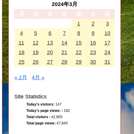
2024年3月
月
火
水
木
金
土
日
1
2
3
4
5
6
7
8
9
10
11
12
13
14
15
16
17
18
19
20
21
22
23
24
25
26
27
28
29
30
31
« 2月
4月 »
Site Statistics
Today's visitors:
147
Today's page views: :
182
Total visitors :
42,905
Total page views:
47,845