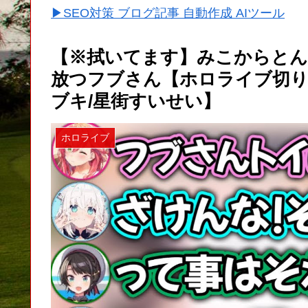
▶SEO対策 ブログ記事 自動作成 AIツール
【※拭いてます】みこからとん
放つフブさん【ホロライブ切り抜
ブキ/星街すいせい】
ホロライブ