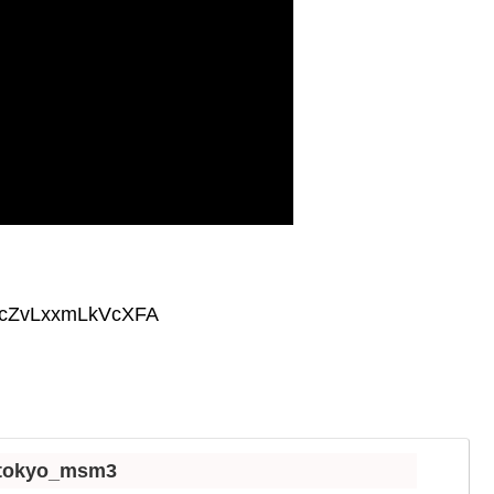
cxcZvLxxmLkVcXFA
m/tokyo_msm3