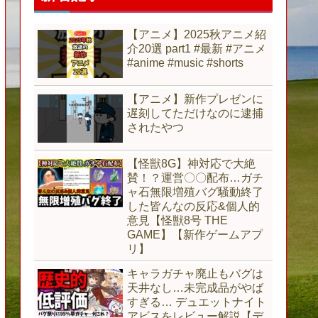
【アニメ】2025秋アニメ紹
介20選 part1 #最新 #アニメ
#anime #music #shorts
【アニメ】新作プレゼンに
遅刻してただけなのに逮捕
されたやつ
【怪獣8G】神対応で大絶
賛！？運営〇〇配布…ガチ
ャ石無限増殖バグ騒動終了
した皆んなの反応&個人的
意見【怪獣8号 THE
GAME】【新作ゲームアプ
リ】
キャラガチャ廃止もバグは
天井なし…未完成品がやば
すぎる… デュエットナイト
アビスをレビュー解説【デ