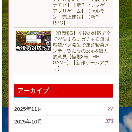
ナアビ】【新作ソシャゲ・
アプリゲーム】【セルラ
ン・売上速報】【新作
RPG】
【怪獣8G】今後の対応で全
てが決まる…ガチャ石無限
増殖バグ発生で運営緊急メ
ンテ…皆んなの反応&個人
的意見【怪獣8号 THE
GAME】【新作ゲームアプ
リ】
アーカイブ
27
2025年11月
373
2025年10月