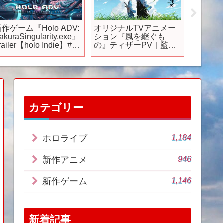
作ゲーム『Holo ADV:
オリジナルTVアニメー
TVア
akuraSingularity.exe』
ション『風を継ぐも
PV第1
railer【holo Indie】#ホ
の』ティザーPV｜監
ロライブ #ホロインディ
督・河村友宏×脚本・成
 #steam
井豊×音楽・岸田繁
カテゴリー
1,184
ホロライブ
946
新作アニメ
1,146
新作ゲーム
新着記事