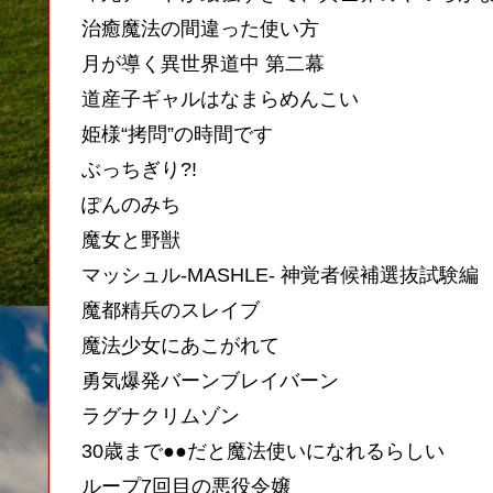
治癒魔法の間違った使い方
月が導く異世界道中 第二幕
道産子ギャルはなまらめんこい
姫様“拷問”の時間です
ぶっちぎり?!
ぽんのみち
魔女と野獣
マッシュル-MASHLE- 神覚者候補選抜試験編
魔都精兵のスレイブ
魔法少女にあこがれて
勇気爆発バーンブレイバーン
ラグナクリムゾン
30歳まで●●だと魔法使いになれるらしい
ループ7回目の悪役令嬢