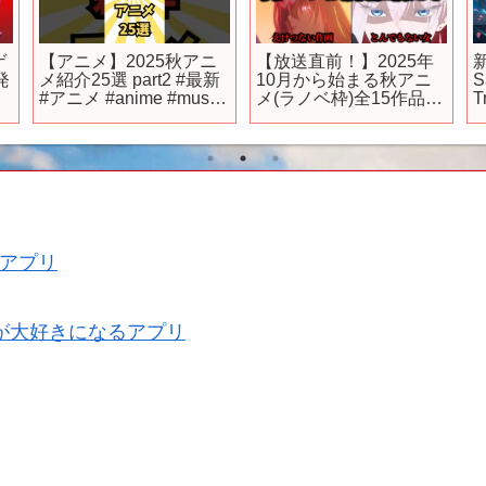
ゲ
【アニメ】2025秋アニ
【放送直前！】2025年
新
発
メ紹介25選 part2 #最新
10月から始まる秋アニ
S
#アニメ #anime #music
メ(ラノベ枠)全15作品の
T
#shorts
魅力をラノベ中毒者が
話していく。【とんで
ー
もスキルで異世界放浪
メシ/嘆きの亡霊/最ひと/
野生のラスボス/千歳く
ん】
アプリ
が大好きになるアプリ