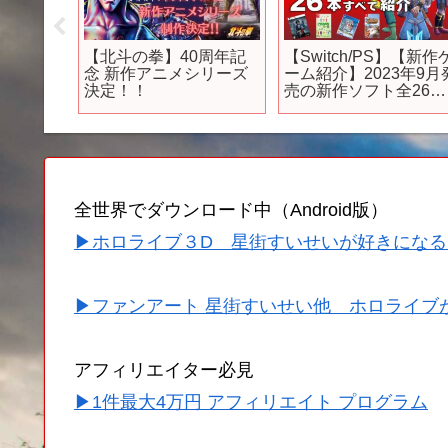
できる
【北斗の拳】40周年記
【Switch/PS】【新作
に見て
念 新作アニメシリーズ
ーム紹介】2023年9月
げてけ
決定！！
売の新作ソフト全26本
【おすすめゲーム紹
介】
全世界でダウンロード中（Android版）
▶ホロライブ３D 星街すいせいが好きになる
▶ファンアート 星街すいせい他 ホロライブ
アフィリエイター必見
▶1件最大4万円 アフィリエイト プログラム