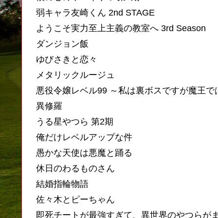
弱キャラ友崎くん 2nd STAGE
ようこそ実力至上主義の教室へ 3rd Season
ダンジョン飯
ゆびさきと恋々
メタリックルージュ
悪役令嬢レベル99 ～私は裏ボスですが魔王で
異修羅
うる星やつら 第2期
俺だけレベルアップな件
愚かな天使は悪魔と踊る
休日のわるものさん
結婚指輪物語
佐々木とピーちゃん
即死チートが最強すぎて、異世界のやつらが