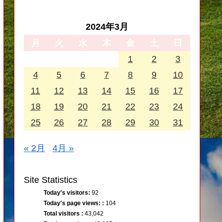
2024年3月
月
火
水
木
金
土
日
1
2
3
4
5
6
7
8
9
10
11
12
13
14
15
16
17
18
19
20
21
22
23
24
25
26
27
28
29
30
31
« 2月
4月 »
Site Statistics
Today's visitors:
92
Today's page views: :
104
Total visitors :
43,042