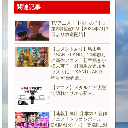
関連記事
TVアニメ『【推しの子】』
第2期番宣CM【2024年7月3
日より放送開始】
【コメントあり】鳥山明
『SAND LAND』20年越し
に新作アニメ 新章描き小
松未可子・村瀬歩が追加キ
ャストに 「SAND LAND
Project発表会」
【アニメ】メタルギア状態
で隠れてサボる新人。
【速報】鳥山明 本気！新作
アニメ「ドラゴンボール
DAIMA(ダイマ)」登場!!に対