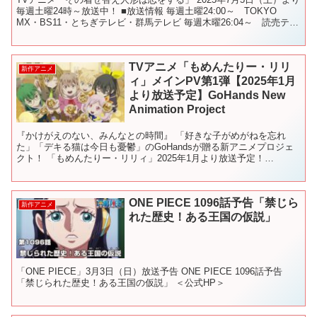
毎週土曜24時～放送中！ ■放送情報 毎週土曜24:00～ TOKYO
MX・BS11・とちぎテレビ・群馬テレビ 毎週木曜26:04～ 読売テレ
ビ 毎週木曜26:30～ ...
TVアニメ「もめんたりー・リリ
新作アニメ
ィ」メインPV第1弾【2025年1月
より放送予定】GoHands New
Animation Project
『かけがえのない、みんなとの時間』 「好きな子がめがねを忘れ
た」「デキる猫は今日も憂鬱」のGoHandsが贈る新アニメプロジェ
クト！ 「もめんたりー・リリィ」2025年1月より放送予定！
GoHands New Animation Proj...
ONE PIECE 1096話予告「禁じら
新作アニメ
れた歴史！ある王国の仮説」
「ONE PIECE」3月3日（日）放送予告 ONE PIECE 1096話予告
「禁じられた歴史！ある王国の仮説」 ＜公式HP＞