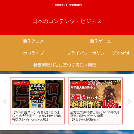
Colorful Creations
日本のコンテンツ・ビジネス
新作アニメ
新作ゲーム
ホロライブ
プライバシーポリシー 【Colorful Creation】
特定商取引法に基づく表記（商取引に関する開示）
新作アニメ
新作ゲーム
新
新
【2ch有益スレ】有名だけどつま
全方位で期待作が揃う!2025年9月
【発
ス
らん過大評価アニメがｺﾁﾗw #2ch
発売の新作ゲーム18選！
作
ア
有益スレ #shorts vol.611
【PS/Switch/Steam】
ル】