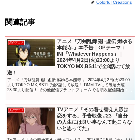
Colorful Creations
関連記事
アニメ『刀剣乱舞 廻 -虚伝 燃ゆる
新作アニメ
本能寺-』本予告｜OPテーマ：
INI「Whatever Happens」｜
2024年4月2日(火)23:00より
TOKYO MX,BS11で全8話にて放
送！
アニメ『刀剣乱舞 廻 -虚伝 燃ゆる本能寺-』 2024年4月2日(火)23:00
よりTOKYO MX,BS11で全8話にて放送！ DMM TVにて毎週火曜
23:30より配信！ その他配信プラットフォームでも順次配信開始！
舞台『刀剣乱舞』...
TVアニメ「その着せ替え人形は
新作アニメ
恋をする」予告映像 #23 『自分
の人生には良い事なんて起こらな
いと思ってた』
TVアニメ「その着せ替え人形は恋をする」 2025年7月5日（土）より