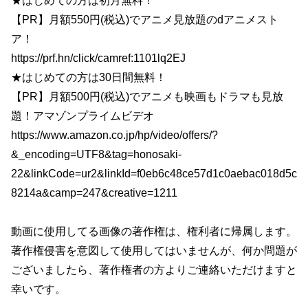
★はじめての方は初月無料！
【PR】月額550円(税込)でアニメ見放題のdアニメスト
ア！
https://prf.hn/click/camref:1101lq2EJ
★はじめての方は30日間無料！
【PR】月額500円(税込)でアニメも映画もドラマも見放
題！アマゾンプライムビデオ
https://www.amazon.co.jp/hp/video/offers/?
&_encoding=UTF8&tag=honosaki-
22&linkCode=ur2&linkId=f0eb6c48ce57d1c0aebac018d5c
8214a&camp=247&creative=1211
動画に使用してる画像の著作権は、権利者に帰属します。
著作権侵害を意図して使用してはいませんが、何か問題が
ございましたら、著作権者の方よりご連絡いただけますと
幸いです。