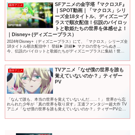
SFアニメの金字塔『マクロスF』
新作アニメ
｜SPOT動画｜「マクロス」シリ
ーズ全18タイトル、ディズニープ
ラスで順次配信！伝説のパイロッ
トと歌姫たちの世界を体感せよ！
｜Disney+ (ディズニープラス）
2024年Disney+（ディズニープラス）にて、「マクロス」シリーズ全
18タイトル順次配信中！ 登録▶︎ 詳細▶︎ マクロの空をつらぬき…
今、伝説のパイロットと歌姫たちがディズニープラスに集結！世界
に「デカルチャー」を巻き起こす！2024...
TVアニメ「なぜ僕の世界を誰も
新作アニメ
覚えていないのか？」ティザー
PV
「なんで誰も、本当の世界を覚えていないんだ……！」 世界から忘
れられた少年が「真の世界を取り戻す」王道ファンタジー超大作 TV
アニメ「なぜ僕の世界を誰も覚えていないのか？」ティザーPV公
開！ ■放送情報 2024年7月よりTOKYO MX、...