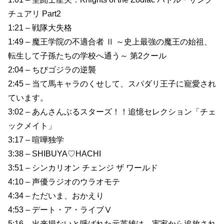
チュアリ Part2
1:21 – 戦隊大失格
1:49 – 魔王学院の不適合者 Ⅱ ～史上最強の魔王の始祖、
転生して子孫たちの学校へ通う～ 第2クール
2:04 – ちびゴジラの逆襲
2:45 – 当て馬キャラのくせして、スパダリ王子に寵愛され
ています。
3:02 – あんさんぶるスターズ！！追憶セレクション「チェ
ックメイト」
3:17 – 喧嘩独学
3:38 – SHIBUYA♡HACHI
3:51 – シンカリオン チェンジ ザ ワールド
4:10 – 声優ラジオのウラオモテ
4:34 – ただいま、おかえり
4:53 – デート・ア・ライブⅤ
5:16 – 出来損ないと呼ばれた元英雄は、実家から追放され