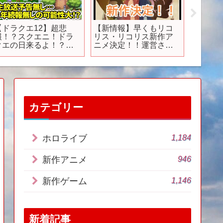
【ドラクエ12】超悲
【新情報】早くもリコ
【2ch
報！？スクエニ！ドラ
リス・リコリス新作ア
けどつ
クエの日来るよ！？予
ニメ決定！！運営さん
アニメがｺ
告何も無し…FF16＆
ありがとうございま
スレ #sho
FF7リバース失敗だった
す！
模様…
カテゴリー
1,184
ホロライブ
946
新作アニメ
1,146
新作ゲーム
新着記事