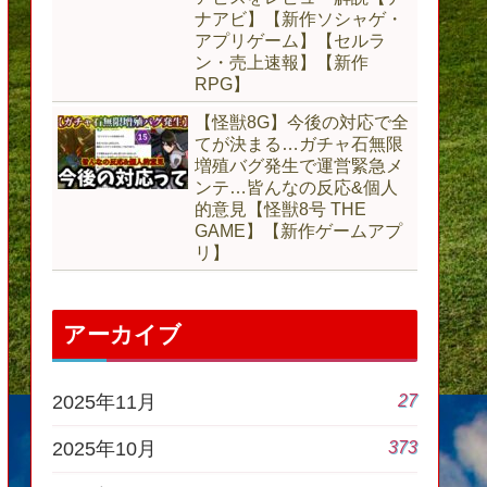
ナアビ】【新作ソシャゲ・
アプリゲーム】【セルラ
ン・売上速報】【新作
RPG】
【怪獣8G】今後の対応で全
てが決まる…ガチャ石無限
増殖バグ発生で運営緊急メ
ンテ…皆んなの反応&個人
的意見【怪獣8号 THE
GAME】【新作ゲームアプ
リ】
アーカイブ
27
2025年11月
373
2025年10月