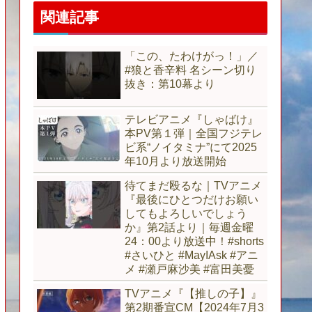
関連記事
「この、たわけがっ！」／
#狼と香辛料 名シーン切り
抜き：第10幕より
テレビアニメ『しゃばけ』
本PV第１弾｜全国フジテレ
ビ系“ノイタミナ”にて2025
年10月より放送開始
待てまだ殴るな｜TVアニメ
『最後にひとつだけお願い
してもよろしいでしょう
か』第2話より｜毎週金曜
24：00より放送中！#shorts
#さいひと #MayIAsk #アニ
メ #瀬戸麻沙美 #富田美憂
TVアニメ『【推しの子】』
第2期番宣CM【2024年7月3