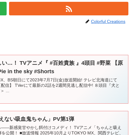
Colorful Creations
い…！ TVアニメ『 #百姓貴族 』4頭目 #野菜 【原
n the sky #Shorts
X、BS朝日にて2023年7月7日(金)放送開始! テレビ北海道にて
! 【配信】 TVerにて最新の2話を2週間見逃し配信中! ８頭目『犬と
...
えない吸血鬼ちゃん」PV第1弾
る――新感覚甘やかし餌付けコメディ！ TVアニメ「ちゃんと吸え
公開！ ■放送情報 2025年10月よりTOKYO MX、関西テレビ、