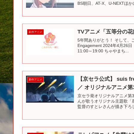
BS朝日、AT-X、U-NEXTほか
TVアニメ「五等分の花
新作アニメ
5年間ありがとう！ そして、こ
Engagement 2024年4月
11:00～19:00 ちゃやまち...
【京セラ公式】 suis 
新作アニメ
／ オリジナルアニメ第
京セラ発オリジナルアニメ第3弾
んが歌うオリジナル主題歌「
監督のすとレさんが描き下ろし