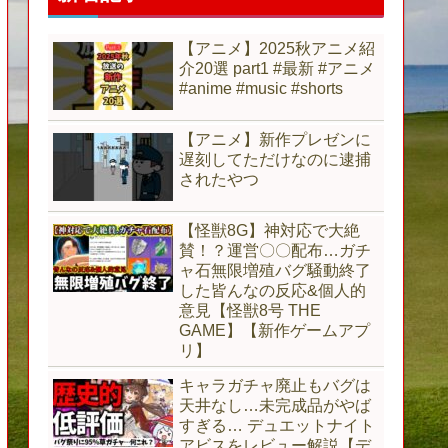
【アニメ】2025秋アニメ紹
介20選 part1 #最新 #アニメ
#anime #music #shorts
【アニメ】新作プレゼンに
遅刻してただけなのに逮捕
されたやつ
【怪獣8G】神対応で大絶
賛！？運営〇〇配布…ガチ
ャ石無限増殖バグ騒動終了
した皆んなの反応&個人的
意見【怪獣8号 THE
GAME】【新作ゲームアプ
リ】
キャラガチャ廃止もバグは
天井なし…未完成品がやば
すぎる… デュエットナイト
アビスをレビュー解説【デ