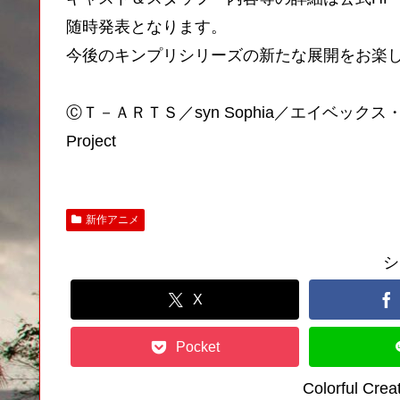
随時発表となります。
今後のキンプリシリーズの新たな展開をお楽
ⒸＴ－ＡＲＴＳ／syn Sophia／エイベックス
Project
新作アニメ
シ
X
Pocket
Colorful C