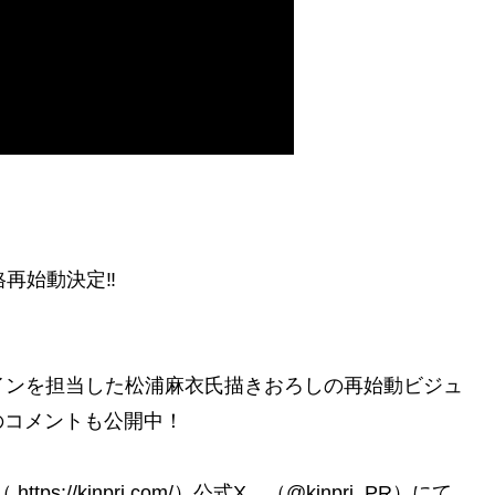
本格再始動決定‼
インを担当した松浦麻衣氏描きおろしの再始動ビジュ
のコメントも公開中！
//kinpri.com/）公式X （@kinpri_PR）にて