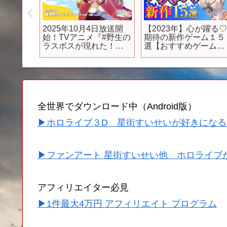
Dリメイ
2025年10月4日放送開
【2023年】心が躍る
来ない
始！TVアニメ『#野生の
期待の新作ゲーム１５
？ドラ
ラスボスが現れた！』
選【おすすめゲーム】
バい…
第2弾PV
【PS/Switch】
エ新作
全世界でダウンロード中（Android版）
▶ホロライブ３D 星街すいせいが好きになる
▶ファンアート 星街すいせい他 ホロライブ
アフィリエイター必見
▶1件最大4万円 アフィリエイト プログラム