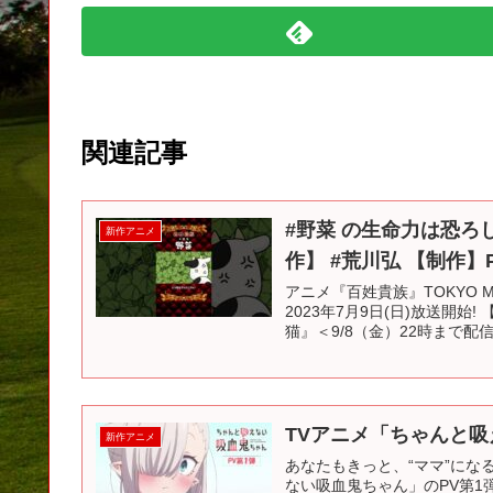
関連記事
#野菜 の生命力は恐ろし
新作アニメ
作】 #荒川弘 【制作】Pie i
アニメ『百姓貴族』TOKYO M
2023年7月9日(日)放送開始
猫』＜9/8（金）22時まで配信＞ 
TVアニメ「ちゃんと吸
新作アニメ
あなたもきっと、“ママ”にな
ない吸血鬼ちゃん」のPV第1弾を