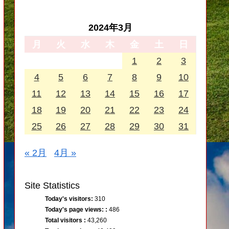
2024年3月
月
火
水
木
金
土
日
1
2
3
4
5
6
7
8
9
10
11
12
13
14
15
16
17
18
19
20
21
22
23
24
25
26
27
28
29
30
31
« 2月
4月 »
Site Statistics
Today's visitors:
310
Today's page views: :
486
Total visitors :
43,260