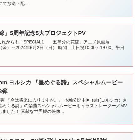
にて放送・配...
嫁」5周年記念5大プロジェクトPV
れからも─ SPECIAL1 「五等分の花嫁」アニメ原画展
26日（金）～2024年6月2日（日） 時間：土日祝10:00～19:00、平日
from ヨルシカ​ 『星めぐる詩』スペシャルムービー ​
3弾
 『今は将来に入りますか。』 本編公開中▶︎ suis(ヨルシカ）さ
星めぐる詩」の楽曲スペシャルムービーをイラストレーター／MV
ました！ 素敵な世界観の映像...