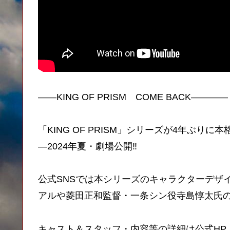
――KING OF PRISM COME BACK――――
「KING OF PRISM」シリーズが4年ぶりに
―2024年夏・劇場公開‼
公式SNSでは本シリーズのキャラクターデザ
アルや菱田正和監督・一条シン役寺島惇太氏
キャスト＆スタッフ・内容等の詳細は公式HP（ https: