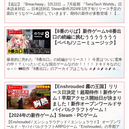
【追記】『Breachway』3月22日 → 7月延期 『TerraTech Worlds』日
本語未対応 → 日本語対応 Steam新作2024年3月下旬リリース予定の
面白そうなゲーム紹介していきます。期待の新作が多数登場 ！【コ
メント＆高...
【8番のりば】新作ゲーム✨8番出
新作ゲーム
口の続編に挑むううううううう
【ペペち/ソニーミュージック】
爆発的に売れた『8番出口』の続編がリリース！！ 今度はついに電車
の中！？ いったいどんな脱出ゲームなのか！！！！ ドキドキなのじ
ゃ～✨ 🚃前作『8番出口』のアーカイブはこちら 🧄🌶️ 🧄🌶️ 🧄🌶️ 🧄🌶️
🧄🌶️ 🧄🌶️ 🧄🌶️ 🧄🌶️ ...
【Enshrouded 霧の王国】リリ
新作ゲーム
ース日決定！超期待作！新作ゲー
ム！早期アクセス開始日が決まり
ました！新作オープンワールドサ
バイバルクラフトゲーム！
【2024年の新作ゲーム】Steam・PCゲーム
【Enshrouded / エンシュラウデッド / エンシュラウド】 オープンワ
ールド・サバイバルクラフトARPGゲーム『Enshrouded』の早期ア