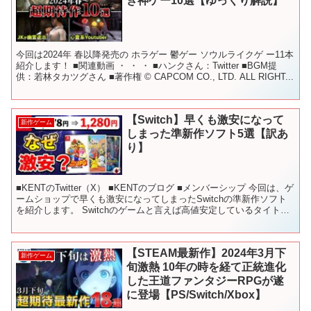
き神ゲー10選【ゆっくり解説】
今回は2024年 春以降発売の ホラゲー 鬱ゲー ソウルライクゲ ー11本
紹介します！ ■関連動画 ・ ・ ・ ■ハンクさん：Twitter ■BGM提
供：若林タカツグさん ■著作権 © CAPCOM CO., LTD. ALL RIGHT...
【Switch】早くも激安になって
新作ゲーム
しまった準新作ソフト5選【訳あ
り】
■KENTのTwitter（X） ■KENTのブログ ■メンバーシップ 今回は、ゲ
ームショップで早くも激安になってしまったSwitchの準新作ソフト
を紹介します。 Switchのゲームと言えば高値安定しているタイトル
が多く、発売から数年が経...
【STEAM最新作】2024年3月下
新作ゲーム
旬激熱 10年の時を経て正統進化
した王道ファンタジーRPGが遂
に登場【PS/Switch/Xbox】