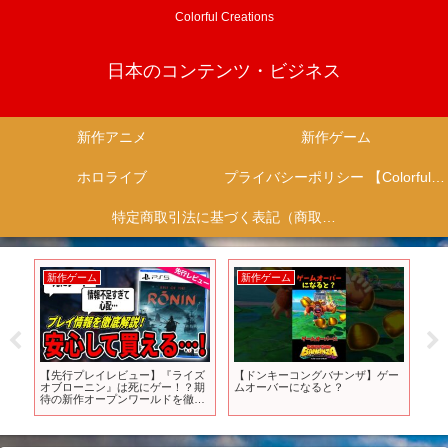
Colorful Creations
日本のコンテンツ・ビジネス
新作アニメ
新作ゲーム
ホロライブ
プライバシーポリシー 【Colorful Creation】
特定商取引法に基づく表記（商取引に関する開示）
新作ゲーム
新作ゲーム
新
ア
【先行プレイレビュー】『ライズ
【ドンキーコングバナンザ】ゲー
【S
ュ
オブローニン』は死にゲー！？期
ムオーバーになると？
ーム
推薦
待の新作オープンワールドを徹底
新作
アニ
解説！【PS5】
ッ