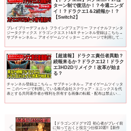
新作ゲーム
ターン制で復活か！？今週ニンダ
イ！？ドラクエ1＆2続報か！？
【Switch2】
ブレイブリーデフォルト フライングフェアリー ファイナルファンタ
ジータクティクス ドラゴンクエストI＆II チャンネル登録はこちら→
サブチャンネル→ アオイゲームツイッター このページで利用してい
る株式会社スクウェア・エニックスを代表とす...
【超速報】ドラクエ責任者異動？
新作ゲーム
続報来るか？ドラクエ12！ドラク
エ3HD2Dリメイク！改革が始ま
る？
チャンネル登録はこちら→ サブチャンネル→ アオイゲームツイッタ
ー このページで利用している株式会社スクウェア・エニックスを代
表とする共同著作者が権利を所有する画像の転載・配布は禁止いた
します。 © ARMOR PROJECT/BIRD S...
【ドラゴンズドグマ2】初心者がプレイ前
に知っておくと役立つ仕様10選!!【新作