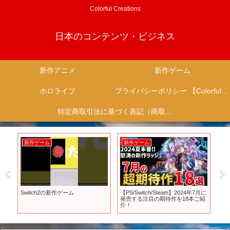
Colorful Creations
日本のコンテンツ・ビジネス
新作アニメ
新作ゲーム
ホロライブ
プライバシーポリシー 【Colorful Creation】
特定商取引法に基づく表記（商取引に関する開示）
新作ゲーム
新作ゲーム
新
らな
Switch2の新作ゲーム
【PS/Switch/Steam】2024年7月に
3
選！
発売する注目の期待作を18本ご紹
っ
介！
ワ
一