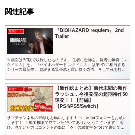
関連記事
『BIOHAZARD requiem』 2nd
新作ゲーム
Trailer
※画面はPC版で収録したものです。 生者に恐怖を。屍者に鎮魂（レ
クイエム）を。 『バイオハザード レクイエム』は第9作に相当する
シリーズ最新作。 息詰まる緊張感と震い慄く恐怖、そして死を打ち
倒す爽快感―。”レクイエム”はプレイヤーの精神（こ...
【新作総まとめ】前代未聞の新作
新作ゲーム
ラッシュ…今後発売の超期待作50
連発！！【前編】
【PS4/PS5/Switch】
サブチャンネルの登録もお願いします！ ⇒ Twitterフォローもお願い
します！ ⇒ 概要欄まで見ていただいてありがとうございます！ ぜ
ひ、見ていた方はコメントの際に「🐧」の絵文字をつけて書いてい
ただけると、「見てくれているんだな☺️」と幸...