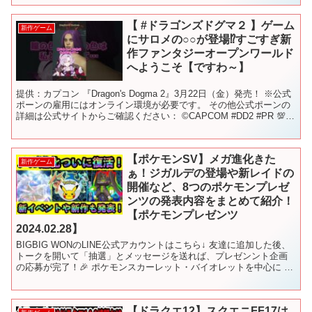
【 #ドラゴンズドグマ２ 】ゲーム
新作ゲーム
にサロメの○○が登場⁉すごすぎ新
作ファンタジーオープンワールド
へようこそ【ですわ～】
提供：カプコン 『Dragon's Dogma 2』3月22日（金）発売！ ※公式
ポーンの雇用にはオンライン環境が必要です。 その他公式ポーンの
詳細は公式サイトからご確認ください： ©CAPCOM #DD2 #PR 💯未
成年の皆様方へ！！よ...
【ポケモンSV】メガ進化きた
新作ゲーム
ぁ！ジガルデの登場や新レイドの
開催など、8つのポケモンプレゼ
ンツの発表内容をまとめて紹介！
【ポケモンプレゼンツ
2024.02.28】
BIGBIG WONのLINE公式アカウントはこちら↓ 友達に追加した後、
トークを開いて「抽選」とメッセージを送れば、プレゼンント企画
の応募が完了！🎉 ポケモンスカーレット・バイオレットを中心に 最
強レイドイベントのワンパン、100%ソロ安...
【ドラクエ12】スクエニFF17は