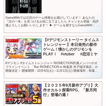
GameWithでは注目のゲーム情報をお届けしています！ あなたの
『次の一本』を見つけるお役に立てましたら チャンネル登録・高評
価よろしくお願いいたします！ ▶ ゲームを探すならGameWith： ※
当動画ではゲーム紹介のために各タイトルの...
【#デジモンストーリー タイムス
新作ゲーム
トレンジャー 】本日発売の新作
ゲーム！懐かしのデジモンを
PLAY！ #vtuber #恋沼ミヤ
#デジモン #タイムストレンジャー RIONECTION所属メンバーのオ
フラインイベント 「Bar RIONECTION in 秋葉原 井戸端洋酒店」が
開催決定！ 開催期間：10月4日(土)～11月1日(土) 開催場所：秋葉原
井戸端洋酒店...
【２０２５年8月新作アプリ】大
新作ゲーム
作オカルト探索RPG、「新月同
行」登場の週！