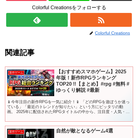
Colorful Creationsをフォローする
Colorful Creations
関連記事
【おすすめスマホゲーム】2025
新作ゲーム
年版！新作RPGランキング
TOP20 !!【まとめ】#rpg #無料 #
ゆっくり解説 #最新
📱今年注目の新作RPGを一気に紹介！📱 「どのRPGを遊ぼうか迷っ
ている」「最近のトレンドが知りたい」という方にピッタリの動
画。 2025年に配信されたRPGタイトルの中から、注目度・人気・評
価をもとに総合スコアを算出し、TOP20をランキ...
自然が敵となるゲーム4選
新作ゲーム