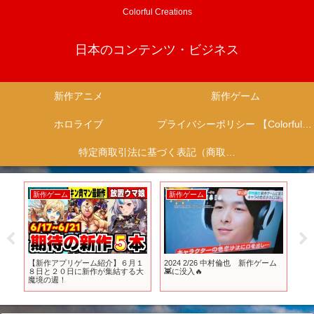
Colorful Creations
日本のコンテンツ・ビジネス
新作アニメ
新作ゲーム
ホロライブ
プライバシーポリシー 【Colorful Creation】
特定商取引法に基づく表記（商取引に関する開示）
新作ゲーム
新作ゲーム
新
年
【新作アプリゲーム紹介】６月１
2024 2/26 中村倫也 新作ゲーム
【ニ
 怪
８日と２０日に新作が集結する大
👾に没入🔥
チ2
・評
魔境の週！
新
ゲ
い怒
20