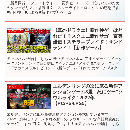
・新月同行 ・フェイトウォー ・変身ヒーローズ ・忙しい方のため
のゾンビポリス ・放置RPG スターライトクロニクル の感想です。
#新月同行 #ねまる #新作アプリゲーム
【真のドラクエ】新作神ゲーはど
新作ゲーム
れだ！？スクエニ新作サガ！百英
雄伝！ステラ―ブレイド！サンド
ランド！【新作ゲーム】
チャンネル登録はこちら→ サブチャンネル→ アオイゲームツイッタ
ー #サンドランド #百英雄伝 #ドラクエ3リメイク #ステラ―ブレイ
ド #サガエメラルドビヨンド #新作ゲーム #おすすめゲーム #スクエ
ニ
エルデンリングの次に来る新作ア
新作ゲーム
クションゲーム8選！死にゲー”ソ
ウルライク” 2022年
【PC/PS4/PS5】
エルデンリングに似た高難易度アクションを求めている方向け！
2022年以降にリリースされる新作の"ソウルライク"な高難易度死に
ゲー8選。すべてPCに対応しています！ ■チャンネル登録はこちら
■Twitter： 0.オープニング / 0:0...