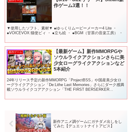
新作ゲーム
作ゲーム3選！！
▼使用したソフト、素材▼ ●ゆっくりムービーメーカー4 Lite ・
●VOICEVOX:猫使ビィ ・ ●立ち絵 ・ ●BGM（甘茶の音楽工房） ・
【最新ゲーム】新作MMORPGや
新作ゲーム
ソウルライクアクションさらに美
少女ローグライクアクションなど
5本紹介
24年リリース予定の新作MMORPG「ProjectBSS」や国産美少女ロ
ーグライクアクション「De:Lithe Last Memories」さらにダーク感満
載ソウルライクコアアクション「THE FIRST BERSERKER
KAZAN」...
新作アニメ調ゲームにガチダメ出しをし
てみた【デュエットナイトアビス】