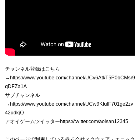
チャンネル登録はこちら
→https://www.youtube.com/channel/UCy6AtkT5P0bCMsr9
qDFZa1A
サブチャンネル
→https://www.youtube.com/channel/UCw9KIulF701ge2zv
42udkjQ
アオイゲームツイッターhttps://twitter.com/aoisan12345
このページで利用している株式会社スクウェア・エニック