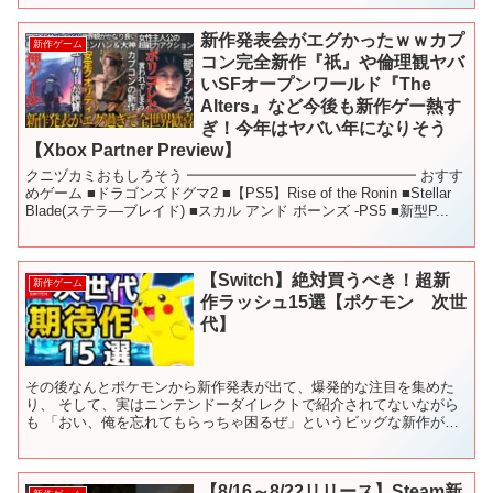
新作発表会がエグかったｗｗカプ
新作ゲーム
コン完全新作『祇』や倫理観ヤバ
いSFオープンワールド『The
Alters』など今後も新作ゲー熱す
ぎ！今年はヤバい年になりそう
【Xbox Partner Preview】
クニヅカミおもしろそう ━━━━━━━━━━━━━━━━ おすす
めゲーム ■ドラゴンズドグマ2 ■【PS5】Rise of the Ronin ■Stellar
Blade(ステラ―ブレイド) ■スカル アンド ボーンズ -PS5 ■新型P...
【Switch】絶対買うべき！超新
新作ゲーム
作ラッシュ15選【ポケモン 次世
代】
その後なんとポケモンから新作発表が出て、爆発的な注目を集めた
り、 そして、実はニンテンドーダイレクトで紹介されてないながら
も 「おい、俺を忘れてもらっちゃ困るぜ」というビッグな新作がう
ごめいている状況が多々あります そんな次世代を担う期待作...
【8/16～8/22リリース】Steam新