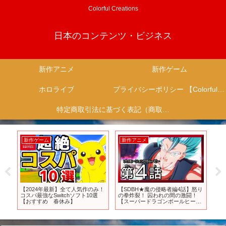
Colorful Creations
日本のコンテンツ・ビジネス
新作アニメ
新作ゲーム
ホロライブ
プライバシーポリシー 【Colorful Creation】
特定商取引法に基づく表記（商取引に関する開示）
新作ゲーム
新作アニメ
新
か
【2024年最新】全て人気作のみ！
【SDBH★魔の侵略者編4話】怒り
T
ット
コスパ最強なSwitchソフト10選
の拳炸裂！ 囚われの間の激闘！
組
【おすすめ 春休み】
【スーパードラゴンボールヒーロ
系“
ーズ プロモーションCGムービ
送
ー】