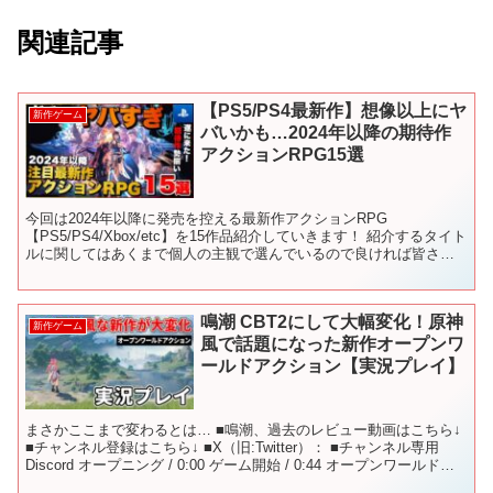
関連記事
【PS5/PS4最新作】想像以上にヤ
新作ゲーム
バいかも…2024年以降の期待作
アクションRPG15選
今回は2024年以降に発売を控える最新作アクションRPG
【PS5/PS4/Xbox/etc】を15作品紹介していきます！ 紹介するタイト
ルに関してはあくまで個人の主観で選んでいるので良ければ皆さん
の『期待する新作ゲーム』も是非、教えてくだ...
鳴潮 CBT2にして大幅変化！原神
新作ゲーム
風で話題になった新作オープンワ
ールドアクション【実況プレイ】
まさかここまで変わるとは… ■鳴潮、過去のレビュー動画はこちら↓
■チャンネル登録はこちら↓ ■X（旧:Twitter）： ■チャンネル専用
Discord オープニング / 0:00 ゲーム開始 / 0:44 オープンワールド＆
UI / 5...