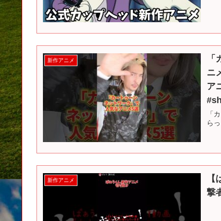
「
新作アニメ
ニ
アニ
#s
「カ
らっ
【
新作アニメ
撃者