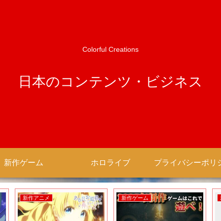
Colorful Creations
日本のコンテンツ・ビジネス
新作ゲーム
ホロライブ
新作アニメ
新作ゲーム