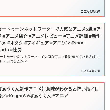
2024.05.20
カートゥーンネットワーク」で人気なアニメ5選 #ア
メ #アニメ紹介 #アニメレビュー #アニメ評価 #新作
メ #オタク #フィギュア #アニソン #short
horts #社長
ートゥーンネットワーク」で人気なアニメ5選 知っている方はい
しゃいましたか？
2024.05.20
ばぁうくん新作アニメ】意味がわかると怖い話／目
／#KnightA #ばぁうくん #アニメ