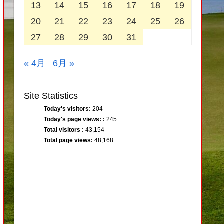
13
14
15
16
17
18
19
20
21
22
23
24
25
26
27
28
29
30
31
« 4月
6月 »
Site Statistics
Today's visitors:
204
Today's page views: :
245
Total visitors :
43,154
Total page views:
48,168