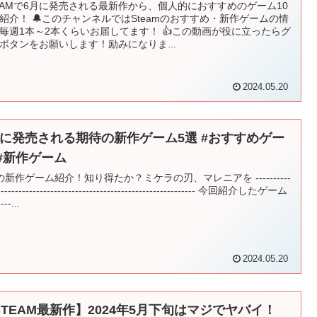
EAMで6月に発売される最新作から、個人的におすすめのゲーム10
紹介！ 🔔このチャンネルではSteamのおすすめ・新作ゲームの情
毎週1本～2本くらいお届してます！ 👍この動画が役に立ったらグ
ボタンをお願いします！励みになりま...
2024.05.20
月に発売される期待の新作ゲーム5選 #おすすめゲー
 #新作ゲーム
の新作ゲーム紹介！知り得たか？ミケラの刃、マレニアを ----------
--------------------------------------------------------- 今回紹介したゲーム
---...
2024.05.20
STEAM最新作】2024年5月下旬はマジでヤバイ！