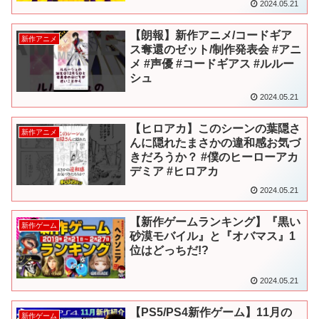
2024.05.21
【朗報】新作アニメ/コードギア
新作アニメ
ス奪還のゼット/制作発表会 #アニ
メ #声優 #コードギアス #ルルー
シュ
2024.05.21
【ヒロアカ】このシーンの葉隠さ
新作アニメ
んに隠れたまさかの違和感お気づ
きだろうか？ #僕のヒーローアカ
デミア #ヒロアカ
2024.05.21
【新作ゲームランキング】『黒い
新作ゲーム
砂漠モバイル』と『オバマス』1
位はどっちだ!?
2024.05.21
【PS5/PS4新作ゲーム】11月の
新作ゲーム