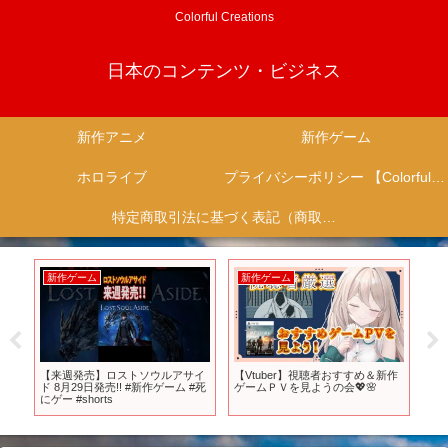
Colorful Creations
日本のコンテンツ・ビジネス
新作アニメ
新作ゲーム
ホロライブ
プライバシーポリシー 【Colorful Creation】
特定商取引法に基づく表記（商取引に関する開示）
新作ゲーム
新作ゲーム
新
作ア
【来週発売】ロストソウルアサイ
【Vtuber】視聴者おすすめ＆新作
【
新
ド 8月29日発売!! #新作ゲーム #死
ゲームＰＶを見ようの会💖🌸
オ
にゲー #shorts
待
解説