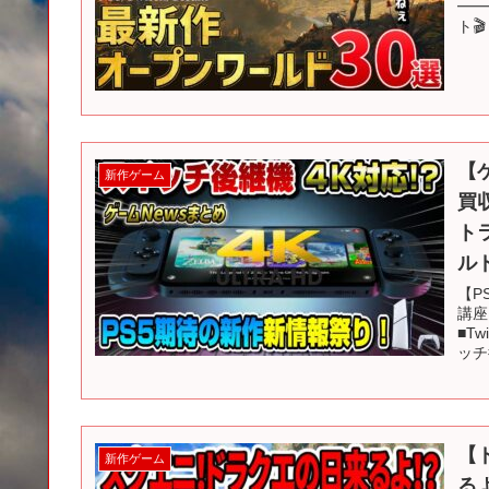
━━
ト
【
新作ゲーム
買
ト
ル
【P
講座
■T
ッチ後
【
新作ゲーム
る