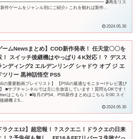
━━━━━━━━━━━━━━━━━━━━━━━━ 🎬再生リス
 新作ゲームをジャンル別にご紹介♪ これを観れば新作...
2024.05.30
ゲームNewsまとめ】COD新作発表！ 任天堂〇〇を
収！ スイッチ後継機はやっぱり４K対応！？ デスス
ランディング2 エルデンリング シャドウ オブ ジ エ
ドツリー 黒神話悟空 PS5
S5の重要動画プレイリスト】 【PS5の最適なモニター/テレビ選び
】 ■サブチャンネルでは主に生放送しています！質問もOKです！
witterはこちら！ ■毎月のPS4、PS5新作まとめはこちら 0:00 スイ
継機 2:5...
2024.05.30
ドラクエ12】超悲報！？スクエニ！ドラクエの日来
よ！？予告何も無し…FF16＆FF7リバース失敗だっ