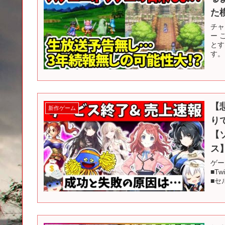
た
チャ
ー 
とす
す。 
【
新作ゲーム
り
【
ス
ゲー
■Tw
■セル