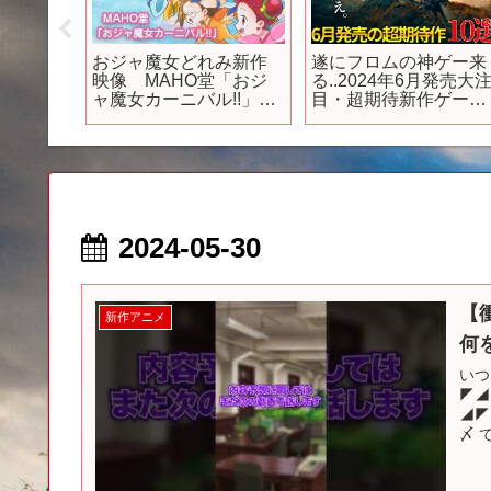
ーム紹
おジャ魔女どれみ新作
遂にフロムの神ゲー来
前に中
映像 MAHO堂「おジ
る..2024年6月発売大
者栄耀
ャ魔女カーニバル!!」#
目・超期待新作ゲーム
の月！
おジャ魔女どれみ1620s
10選！！全世界が期待
のエルデンリング
DLC、真・女神転生や
期待されていた神ゲー
候補＆隠れた名作が来
る
2024-05-30
【
新作アニメ
何を
いつ
◤◢
◢◤
〆 
けて