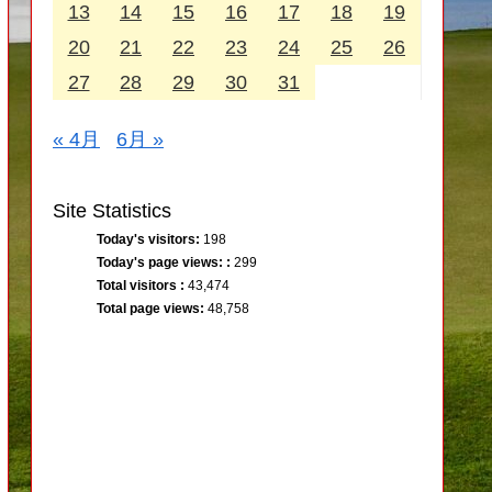
13
14
15
16
17
18
19
20
21
22
23
24
25
26
27
28
29
30
31
« 4月
6月 »
Site Statistics
Today's visitors:
198
Today's page views: :
299
Total visitors :
43,474
Total page views:
48,758