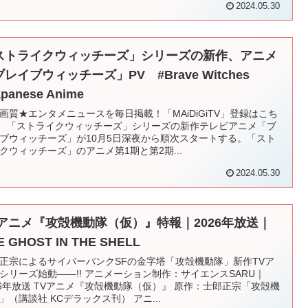
2024.05.30
ストライクウィッチーズ」シリーズの新作、アニメ
レイブウィッチーズ」PV #Brave Witches
apanese Anime
画質★エンタメニュースを毎日掲載！「MAiDiGiTV」登録はこち
 「ストライクウィッチーズ」シリーズの新作テレビアニメ「ブ
ブウィッチーズ」が10月5日深夜から順次スタートする。「スト
クウィッチーズ」のアニメ第1期と第2期...
2024.05.30
Vアニメ『攻殻機動隊（仮）』特報｜2026年放送｜
E GHOST IN THE SHELL
正宗によるサイバーパンクSFの金字塔「攻殻機動隊」新作TVア
シリーズ始動――!! アニメーション制作：サイエンスSARU｜
26年放送 TVアニメ『攻殻機動隊（仮）』 原作：士郎正宗「攻殻機
」（講談社 KCデラックス刊） アニ...