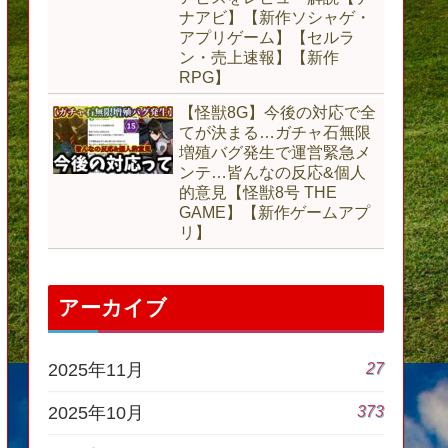
ナアビ】【新作ソシャゲ・
アプリゲーム】【セルラ
ン・売上速報】【新作
RPG】
【怪獣8G】今後の対応で全
てが決まる…ガチャ石無限
増殖バグ発生で運営緊急メ
ンテ…皆んなの反応&個人
的意見【怪獣8号 THE
GAME】【新作ゲームアプ
リ】
アーカイブ
27
2025年11月
373
2025年10月