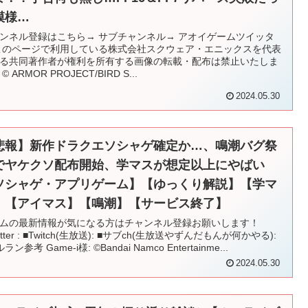
模様…
ンネル登録はこちら→ サブチャンネル→ アオイゲームツイッタ
このページで利用している株式会社スクウェア・エニックスを代表
る共同著作者が権利を所有する画像の転載・配布は禁止いたしま
© ARMOR PROJECT/BIRD S...
2024.05.30
悲報】新作ドラクエソシャゲ確定か…、鳴潮バグ祭
でヤケクソ配布開始、学マスが想定以上にやばい
ソシャゲ・アプリゲーム】【ゆっくり解説】【学マ
】【アイマス】【鳴潮】【サービス終了】
ムの最新情報が気になる方はチャンネル登録お願いします！
itter : ■Twitch(生放送): ■サブch(生放送やずんだもんが何かやる):
ラン参考 Game-i様: ©Bandai Namco Entertainme...
2024.05.30