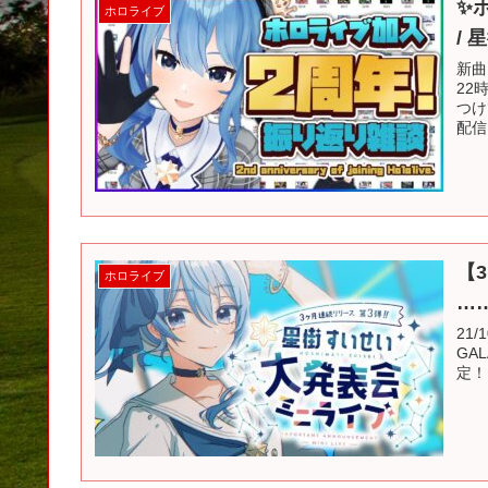
✨
ホロライブ
/
新曲
22
つけ
配信
【
ホロライブ
…
21/1
GAL
定！ 