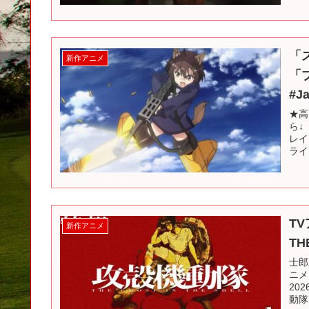
「
新作アニメ
「ブ
#J
★高
ら↓
レイ
ライ
T
新作アニメ
TH
士郎
ニメ
20
動隊