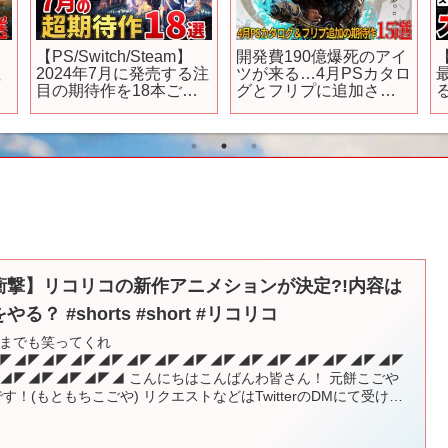
【PS/Switch/Steam】
開発費190億爆死のアイ
注
2024年7月に発売する注
ツが来る…4月PSカタロ
目の期待作を18本ご紹
グとフリプに追加され
介！
る大注目・超期待新作
ゲーム15選！！悲惨な
アヴェウムの騎士団や
らGOTYインディー受賞
のデイヴザダイバー等
いろいろヤバいメンツ
衝撃】リコリコの新作アニメションが決定?!内容は
やる？ #shorts #short #リコリコ
までも笑ってくれ
◤◢◤◢◤◢◤◢◤◢◤◢◤◢◤◢◤◢◤◢◤◢◤◢◤◢◤◢◤
◢◤◢◤◢◤◢◤◢ こんにちはこんばんわ皆さん！ 元餅こごや
です！(もともちこごや) リクエストなどはTwitterのDMにて受け付
おります。 ...