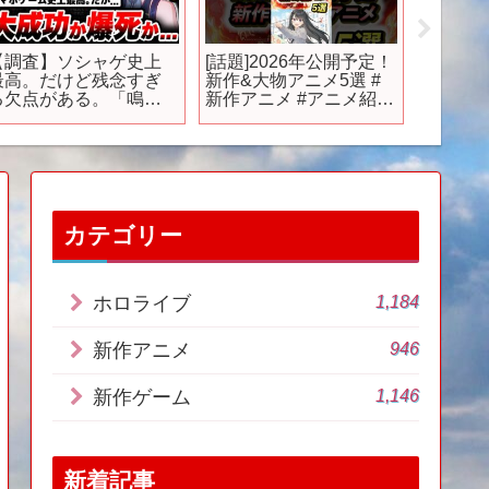
【調査】ソシャゲ史上
[話題]2026年公開予定！
『ソー
最高。だけど残念すぎ
新作&大物アニメ5選 #
ライン
る欠点がある。「鳴
新作アニメ #アニメ紹介
ド デイ
潮」の正直な感想をざ
#るろうに剣心 #アニメ
ザート
っくり解説【めいちょ
う】【広告のゲーム】
【ゲーム】【スマホゲ
ーム】【ソシャゲ】
【アプリ】
カテゴリー
1,184
ホロライブ
946
新作アニメ
1,146
新作ゲーム
新着記事