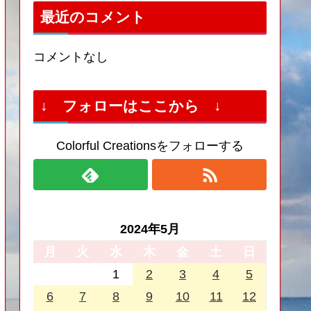
最近のコメント
コメントなし
↓ フォローはここから ↓
Colorful Creationsをフォローする
2024年5月
月
火
水
木
金
土
日
1
2
3
4
5
6
7
8
9
10
11
12