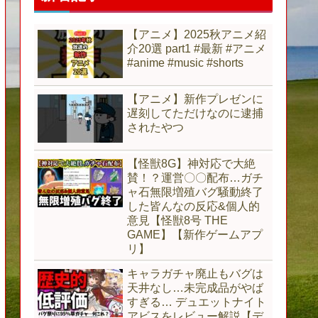
【アニメ】2025秋アニメ紹
介20選 part1 #最新 #アニメ
#anime #music #shorts
【アニメ】新作プレゼンに
遅刻してただけなのに逮捕
されたやつ
【怪獣8G】神対応で大絶
賛！？運営〇〇配布…ガチ
ャ石無限増殖バグ騒動終了
した皆んなの反応&個人的
意見【怪獣8号 THE
GAME】【新作ゲームアプ
リ】
キャラガチャ廃止もバグは
天井なし…未完成品がやば
すぎる… デュエットナイト
アビスをレビュー解説【デ