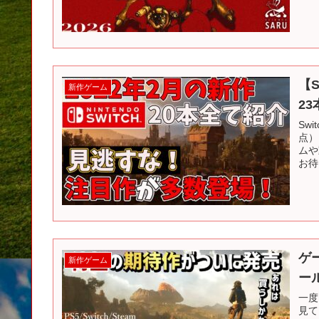
【
新作ゲーム
2
Sw
点）
ムや
お待
ゲ
新作ゲーム
ー
一度
見て