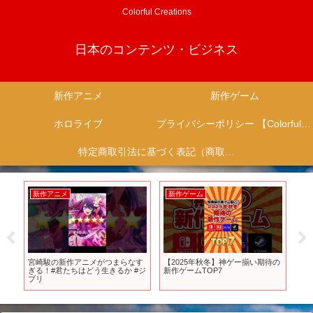
Colorful Creations
日本のコンテンツ・ビジネス
新作アニメ
新作ゲーム
ホロライブ
プライバシーポリシー 【Colorful Creation】
特定商取引法に基づく表記（商取引に関する開示）
新作アニメ
新作ゲーム
新
動
宮崎駿の新作アニメがつまらなす
【2025年秋冬】神ゲー揃い期待の
【
#反
ぎる！#君たちはどう生きるか #ジ
新作ゲームTOP7
機、
ブリ
スペ
機を
ドース