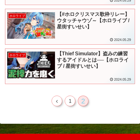
2024.05.29
【#ホロクリスマス歌枠リレー】
ホロライブ
ウタッチャウゾ～【ホロライブ /
星街すいせい】
2024.05.29
【Thief Simulator】盗みの練習
ホロライブ
するアイドルとは──【ホロライ
ブ / 星街すいせい】
2024.05.29
2
前
1
へ