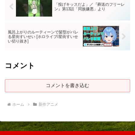
「投げキッスだよ」／『葬送のフリーレ
ン』第13話「同族嫌悪」より
風呂上がりのルーティーンで髪型がバレ
る星街すいせい [ホロライブ/星街すいせ
い切り抜き]
コメント
コメントを書き込む
ホーム
新作アニメ