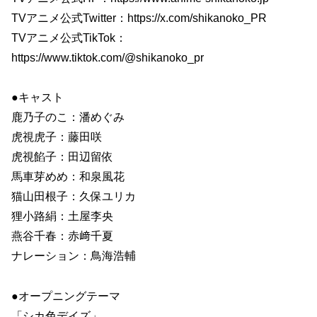
TVアニメ公式Twitter：https://x.com/shikanoko_PR
TVアニメ公式TikTok：
https://www.tiktok.com/@shikanoko_pr
●キャスト
鹿乃子のこ：潘めぐみ
虎視虎子：藤田咲
虎視餡子：田辺留依
馬車芽めめ：和泉風花
猫山田根子：久保ユリカ
狸小路絹：土屋李央
燕谷千春：赤﨑千夏
ナレーション：鳥海浩輔
●オープニングテーマ
「シカ色デイズ」