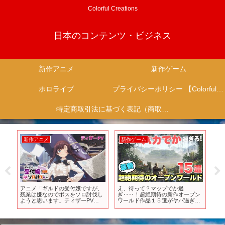
Colorful Creations
日本のコンテンツ・ビジネス
新作アニメ
新作ゲーム
ホロライブ
プライバシーポリシー 【Colorful Creation】
特定商取引法に基づく表記（商取引に関する開示）
新作アニメ
新作ゲーム
新
ジ
アニメ「ギルドの受付嬢ですが、
え、待って？マップでか過
ブル
残業は嫌なのでボスをソロ討伐し
ぎ‥‥！超絶期待の新作オープン
装
ようと思います」ティザーPV
ワールド作品１５選がヤバ過ぎ
が
【2024年放送決定！】
る！【最新ゲーム紹介】【おすす
ー
めゲーム】
【PS4/PS5/Switch/XSX/STEAM】