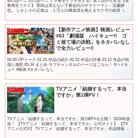
前の話へ→ 次の話へ→ １５巻をイッキ見する↓ 第１話から見る【全
巻再生リスト】 普段は冴えない下着会社のサラリーマン・近藤静
也。 しかしその正体は…１万人の構成員を抱えるヤクザの総長（ド
ン）だった！ 1988年に連載開始。35年以上愛され...
【新作アニメ映画】映画レビュー
新作アニメ
#63「劇場版 ハイキュー!! ゴ
ミ捨て場の決戦」をネタバレなし
で全力レビュー!!
00:00 OPトーク 01:25 作品の紹介 02:32 作品の評価 03:12 作品の特
徴と感想 05:34 まとめ サブチャンネルのページはこちら！ #ハイキ
ュー #映画 #ネタバレなし
TVアニメ「結婚するって、本当
新作アニメ
ですか」第1弾PV！
TVアニメ「結婚するって、本当ですか」第1弾PVを公開！ 2024年放
送！ 【TVアニメ「結婚するって、本当ですか」公式サイト】 【TV
アニメ公式X】 TVアニメ「結婚するって、本当ですか」作品情報 ■
放送情報 2024年放送予定！ ■スタ...