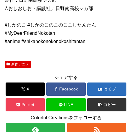
製作：日野南高校シカ部
©おしおしお・講談社／日野南高校シカ部
#しかのこ #しかのこのこのここしたんたん
#MyDeerFriendNokotan
#anime #shikanokonokonokoshitantan
新作アニメ
シェアする
X
Facebook
はてブ
Pocket
LINE
コピー
Colorful Creationsをフォローする