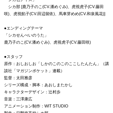
シカ部 [鹿乃子のこ(CV.潘めぐみ)、虎視虎子(CV.藤田
咲)、虎視餡子(CV.田辺留依)、馬車芽めめ(CV.和泉風花)]
●エンディングテーマ
「シカせんべいのうた」
鹿乃子のこ(CV.潘めぐみ)、虎視虎子(CV.藤田咲)
●スタッフ
原作：おしおしお「しかのこのこのここしたんたん」（講
談社「マガジンポケット」連載）
監督：太田雅彦
シリーズ構成・脚本：あおしまたかし
キャラクターデザイン：辻村歩
音楽：三澤康広
アニメーション制作：WIT STUDIO