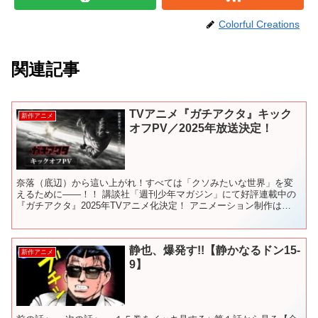
Colorful Creations
関連記事
TVアニメ『ガチアクタ』キック
新作アニメ
オフPV／2025年放送決定！
奈落（底辺）から這い上がれ！すべては「クソみたいな世界」を変
えるために――！！ 講談社「週刊少年マガジン」にて好評連載中の
『ガチアクタ』2025年TVアニメ化決定！ アニメーション制作は
BONES（ボンズ）が担当！ 講談社「週刊少年マガジン...
静也、爆発す!!【静かなるドン15-
新作アニメ
9】