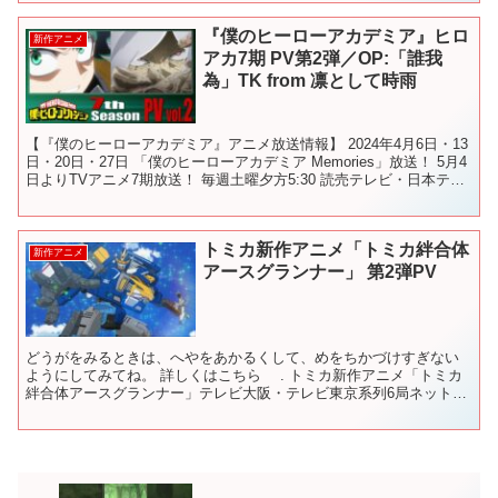
『僕のヒーローアカデミア』ヒロ
新作アニメ
アカ7期 PV第2弾／OP:「誰我
為」TK from 凛として時雨
【『僕のヒーローアカデミア』アニメ放送情報】 2024年4月6日・13
日・20日・27日 「僕のヒーローアカデミア Memories」放送！ 5月4
日よりTVアニメ7期放送！ 毎週土曜夕方5:30 読売テレビ・日本テレ
ビ系全国29局ネット ...
トミカ新作アニメ「トミカ絆合体
新作アニメ
アースグランナー」 第2弾PV
どうがをみるときは、へやをあかるくして、めをちかづけすぎない
ようにしてみてね。 詳しくはこちら . トミカ新作アニメ「トミカ
絆合体アースグランナー」テレビ大阪・テレビ東京系列6局ネットに
て 毎週日曜あさ9時30分～ 4月5日放送スタート！...