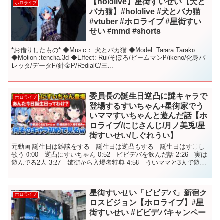
【hololive】星街すいせい【犬と
ホロライブ
バカ猫】#hololive #犬とバカ猫
#vtuber #ホロライブ #星街すい
せい #mmd #shorts
*お借りしたもの* ◆Music： 犬とバカ猫 ◆Model :Tarara Tarako
◆Motion :tencha.3d ◆Effect: Rui/そぼろ/ビームマンP/ikeno/化身バ
レッタ/データP/針金P/RedialC/三...
委員長の誕生日逆凸に謎キャラで
ホロライブ
登場するすいちゃん+星街家でう
いママすいちゃんと遊んだ話【ホ
ロライブ/にじさんじ/月ノ美兎/星
街すいせい/しぐれうい】
元動画 誕生日は雑談をする 誕生日は逆凸もする 誕生日はすこし
歌う 0:00 逆凸にすいちゃん 0:52 ビビデバを飲んだ話 2:26 実は
遊んでる2人 3:27 姉街から入場者特典 4:58 ういママと3人で遊ん
だ 5:43 ライブで心掛...
星街すいせい「ビビデバ」新宿ク
ホロライブ
ロスビジョン【ホロライブ】#星
街すいせい #ビビデバキャンペー