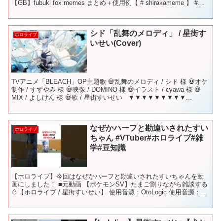
【GB】fubuki fox memes まとめ＋使用例【 # shirakameme 】 #
さ...
シド「乱舞のメロディ」 / 星街す
ホロライブ
いせい(Cover)
TVアニメ「BLEACH」OP主題歌 💀乱舞のメロディ / シド 様 💀オケ
制作 / すずやみ 様 💀映像 / DOMINO 様 💀イラスト / cyawa 様 💀
MIX / よしけん 様 💀歌 / 星街すいせい ​ ​ ▼▼▼▼▼▼▼▼▼...
なぜかハーフと勘違いされたすい
ホロライブ
ちゃん #VTuber#ホロライブ#雑
学#豆知識
【ホロライブ】今回はなぜかハーフと勘違いされたすいちゃんを動
画にしました！ ■元動画 【ポケモンSV】たまご割りながら雑談する
🥚【ホロライブ / 星街すいせい】 使用音源：OtoLogic 使用音源：効
果音ラボ VOICEVOX：四国めたん...