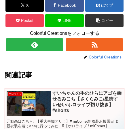
X
Facebook
はてブ
Pocket
LINE
コピー
Colorful Creationsをフォローする
Colorful Creations
関連記事
すいちゃんの手のひらにアゴを乗
ホロライブ
せるみこち【さくらみこ/星街す
いせい/ホロライブ切り抜き】
#shorts
元動画はこちら↓ 【重大告知アリ！】# miComet新衣装お披露目 ＆
新衣装を着て○○○に行ってみた…⁉【ホロライブ / miComet】