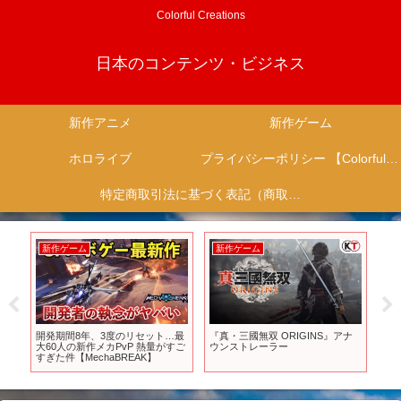
Colorful Creations
日本のコンテンツ・ビジネス
新作アニメ
新作ゲーム
ホロライブ
プライバシーポリシー 【Colorful Creation】
特定商取引法に基づく表記（商取引に関する開示）
新作ゲーム
新作ゲーム
新
スタ
開発期間8年、3度のリセット…最
『真・三國無双 ORIGINS』アナ
【S
ゼン
大60人の新作メカPvP 熱量がすご
ウンストレーラー
ムに
すぎた件【MechaBREAK】
型
ン