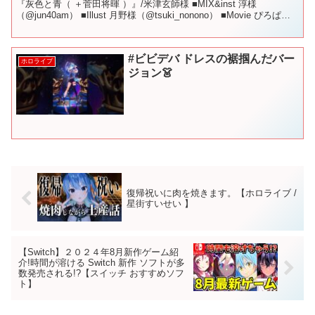
『灰色と青（ ＋菅田将暉 ）』/米津玄師様 ■MIX&inst 淳様
（@jun40am） ■Illust 月野様（@tsuki_nonono） ■Movie ぴろぱ
る...
#ビビデバ ドレスの裾掴んだバー
ホロライブ
ジョン👗
復帰祝いに肉を焼きます。【ホロライブ /
星街すいせい 】
【Switch】２０２４年8月新作ゲーム紹
介!時間が溶ける Switch 新作 ソフトが多
数発売される!?【スイッチ おすすめソフ
ト】