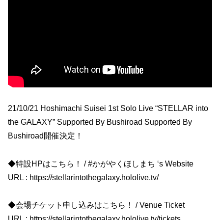
21/10/21 Hoshimachi Suisei 1st Solo Live “STELLAR into
the GALAXY” Supported By Bushiroad Supported By
Bushiroad開催決定！
◆特設HPはこちら！ / #かがやくほしまち ‘s Website
URL : https://stellarintothegalaxy.hololive.tv/
◆会場チケット申し込みはこちら！ / Venue Ticket
URL : https://stellarintothegalaxy.hololive.tv/tickets