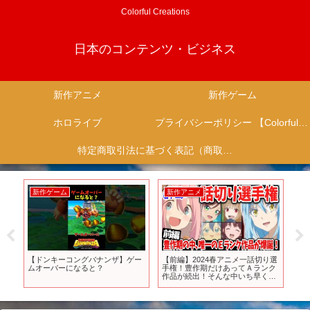
Colorful Creations
日本のコンテンツ・ビジネス
新作アニメ
新作ゲーム
ホロライブ
プライバシーポリシー 【Colorful Creation】
特定商取引法に基づく表記（商取引に関する開示）
新作ゲーム
新作アニメ
新
！
【ドンキーコングバナンザ】ゲー
【前編】2024春アニメ一話切り選
「
発
ムオーバーになると？
手権！豊作期だけあってＡランク
1 
ガ
作品が続出！そんな中いち早く切
られたのはあの作品！