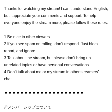
Thanks for watching my stream! I can’t understand English,
but I appreciate your comments and support. To help
everyone enjoy the stream more, please follow these rules:
1.Be nice to other viewers.
2.If you see spam or trolling, don’t respond. Just block,
report, and ignore.
3.Talk about the stream, but please don’t bring up
unrelated topics or have personal conversations.
4.Don’t talk about me or my stream in other streamers’
chat.
▼▼▼▼▼▼▼▼▼▼▼▼▼▼▼▼▼▼▼▼
☄メンバーシップについて