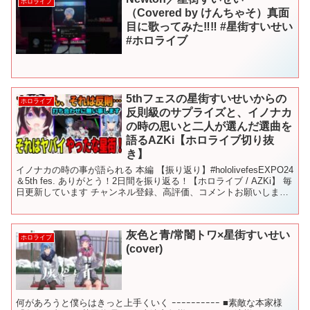
ホロライブ
（Covered by けんちゃそ）真面
目に歌ってみた‼︎‼︎ #星街すいせい
#ホロライブ
5thフェスの星街すいせいからの
ホロライブ
反則級のサプライズと、イノナカ
の時の思いと二人が選んだ選曲を
語るAZKi【ホロライブ切り抜
き】
イノナカの時の事が語られる 本編 【振り返り】#hololivefesEXPO24
＆5th fes. ありがとう！2日間を振り返る！【ホロライブ / AZKi】 毎
日更新しています チャンネル登録、高評価、コメントお願いしま
す。 全部、...
灰色と青/常闇トワ×星街すいせい
ホロライブ
(cover)
何があろうと僕らはきっと上手くいく ｰｰｰｰｰｰｰｰｰｰ ■素敵な本家様