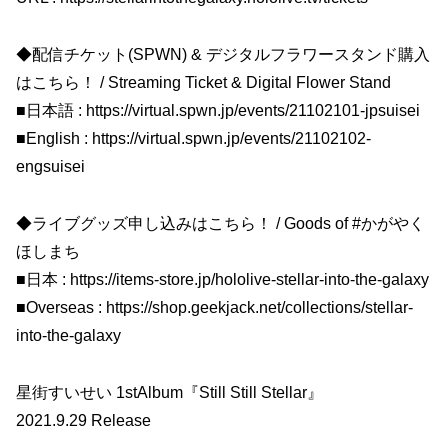
◆配信チケット(SPWN) & デジタルフラワースタンド購入
はこちら！ / Streaming Ticket & Digital Flower Stand
■日本語 : https://virtual.spwn.jp/events/21102101-jpsuisei
■English : https://virtual.spwn.jp/events/21102102-
engsuisei
◆ライブグッズ申し込みはこちら！ / Goods of #かがやく
ほしまち
■日本 : https://items-store.jp/hololive-stellar-into-the-galaxy
■Overseas : https://shop.geekjack.net/collections/stellar-
into-the-galaxy
星街すいせい 1stAlbum『Still Still Stellar』
2021.9.29 Release