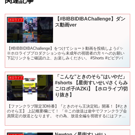
関連記事
【#BIBBIDIBAChallenge】ダン
ホロライブ
ス動画ver
【#BIBBIDIBAChallenge】をつけてショート動画を投稿しよう☄️✨
※ホロライブプロダクションから未成年の視聴者の方々へのお願い
下記リンクをご確認の上、お楽しみください。 #Shorts #ビビデバ
「こんな”ときのそら”はいやだ」
ホロライブ
#shorts 【星街すいせい/さくらみ
こ/ロボ子/AZKi】【ホロライブ/切
り抜き】
【ファンクラブ限定3D特番】『ときのそら王決定戦』開幕！【#とき
のそら王】 上記概要欄にて！ 「※この放送は途中でファンクラブ会
員限定の放送となります。 その為、放送全編を視聴するにはファン
クラブへの入会が必要です。 無料パート部分は切り抜...
Newton／星街すいせい