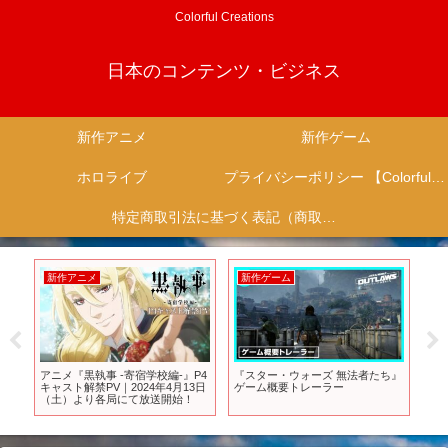
Colorful Creations
日本のコンテンツ・ビジネス
新作アニメ
新作ゲーム
ホロライブ
プライバシーポリシー 【Colorful Creation】
特定商取引法に基づく表記（商取引に関する開示）
新作アニメ
新作ゲーム
新
と
アニメ『黒執事 -寄宿学校編-』P4
『スター・ウォーズ 無法者たち』
【
ニ
キャスト解禁PV｜2024年4月13日
ゲーム概要トレーラー
報
（土）より各局にて放送開始！
破
復
証明