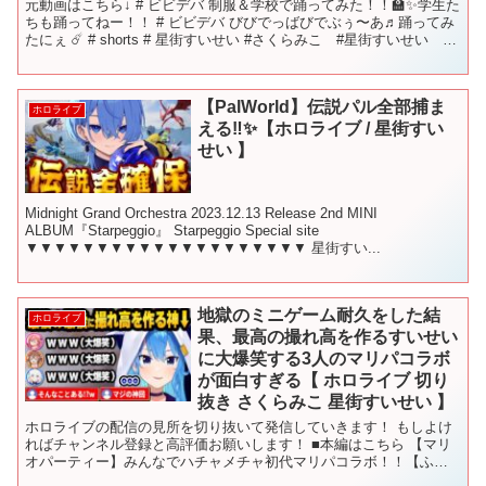
元動画はこちら↓ # ビビデバ 制服＆学校で踊ってみた！！🏫✨学生た
ちも踊ってねー！！ # ビビデバ びびでっばびでぶぅ〜あ♬踊ってみ
たにぇ ☄️ # shorts # 星街すいせい #さくらみこ #星街すいせい #
ビビデバ #ホロライブ ...
【PalWorld】伝説パル全部捕ま
ホロライブ
える‼✨【ホロライブ / 星街すい
せい 】
Midnight Grand Orchestra 2023.12.13 Release 2nd MINI
ALBUM『Starpeggio』 Starpeggio Special site
▼▼▼▼▼▼▼▼▼▼▼▼▼▼▼▼▼▼▼▼ 星街すい...
地獄のミニゲーム耐久をした結
ホロライブ
果、最高の撮れ高を作るすいせい
に大爆笑する3人のマリパコラボ
が面白すぎる【 ホロライブ 切り
抜き さくらみこ 星街すいせい 】
ホロライブの配信の見所を切り抜いて発信していきます！ もしよけ
ればチャンネル登録と高評価お願いします！ ■本編はこちら 【マリ
オパーティー】みんなでハチャメチャ初代マリパコラボ！！【ふぶ
みっころめっと】 ■チャンネル登録はこちら ※当チャン...