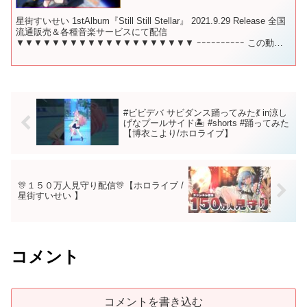
星街すいせい 1stAlbum『Still Still Stellar』 2021.9.29 Release 全国
流通販売＆各種音楽サービスにて配信
▼▼▼▼▼▼▼▼▼▼▼▼▼▼▼▼▼▼▼▼ ｰｰｰｰｰｰｰｰｰｰ この動画
およびライブは、任...
#ビビデバ サビダンス踊ってみた💃 in涼し
げなプールサイド🏝 #shorts #踊ってみた
【博衣こより/ホロライブ】
🎊１５０万人見守り配信🎊【ホロライブ /
星街すいせい 】
コメント
コメントを書き込む