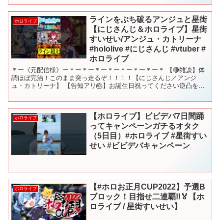
ラインをぶち破るアンジュと星街
ホロライブ
【にじさんじ＆ホロライブ】星街
すいせい/アンジュ・カトリーナ
#hololive #にじさんじ #vtuber #
ホロライブ
＊ー《元配信様》ー＊ー＊ー＊ー＊ー＊ー＊ー＊ー＊ 【🔴雑談】体
調ほぼ完治！このまま突っ走るぞ！！！！【にじさんじ／アンジ
ュ・カトリーナ】 【告知アリ🎂】お誕生日祝ってください逆凸を開
催する。アポは無い。 #アンジュ爆誕【にじさんじ／アンジュ...
【ホロライブ】ビビデバ7日間踊
ホロライブ
ってキャンペーンガチるオタク
（5日目）#ホロライブ #星街すい
せい #ビビデバキャンペーン
【#ホロお正月CUP2022】予選B
ホロライブ
ブロック！目指せ二連覇‼🏅【ホ
ロライブ / 星街すいせい】