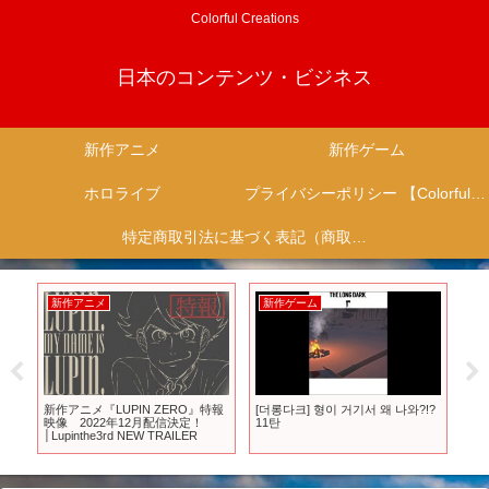
Colorful Creations
日本のコンテンツ・ビジネス
新作アニメ
新作ゲーム
ホロライブ
プライバシーポリシー 【Colorful Creation】
特定商取引法に基づく表記（商取引に関する開示）
新作アニメ
新作ゲーム
新
の
新作アニメ『LUPIN ZERO』特報
[더롱다크] 형이 거기서 왜 나와?!?
タ
5新
映像 2022年12月配信決定！
11탄
ニメ
│Lupinthe3rd NEW TRAILER
Ｐ