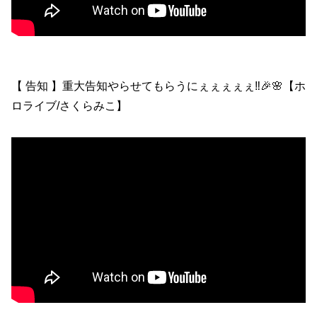
【 告知 】重大告知やらせてもらうにぇぇぇぇぇ‼🎉🌸【ホ
ロライブ/さくらみこ】