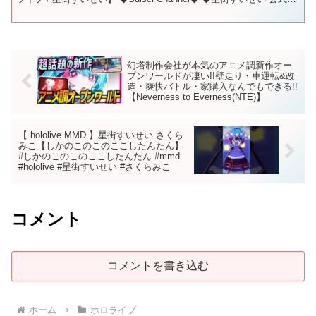
Twitt...
幻塔制作会社が本気のアニメ調新作オー
プンワールドが凄い!!壁走り・車運転&改
造・爽快バトル・家購入なんでもできる!!
【Neverness to Everness(NTE)】
【 hololive MMD 】星街すいせい さくら
みこ【しかのこのこのここしたんたん】
#しかのこのこのここしたんたん #mmd
#hololive #星街すいせい #さくらみこ
コメント
コメントを書き込む
ホーム
ホロライブ