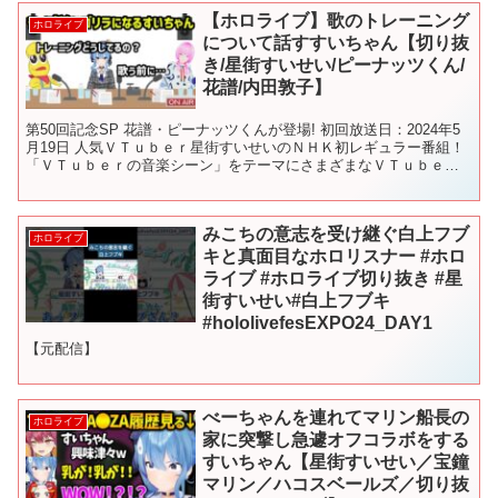
【ホロライブ】歌のトレーニング
ホロライブ
について話すすいちゃん【切り抜
き/星街すいせい/ピーナッツくん/
花譜/内田敦子】
第50回記念SP 花譜・ピーナッツくんが登場! 初回放送日：2024年5
月19日 人気ＶＴｕｂｅｒ星街すいせいのＮＨＫ初レギュラー番組！
「ＶＴｕｂｅｒの音楽シーン」をテーマにさまざまなＶＴｕｂｅｒ
楽曲を紹介。ゲストとの貴重な音楽トークは必聴...
みこちの意志を受け継ぐ白上フブ
ホロライブ
キと真面目なホロリスナー #ホロ
ライブ #ホロライブ切り抜き #星
街すいせい#白上フブキ
#hololivefesEXPO24_DAY1
【元配信】
べーちゃんを連れてマリン船長の
ホロライブ
家に突撃し急遽オフコラボをする
すいちゃん【星街すいせい／宝鐘
マリン／ハコスベールズ／切り抜